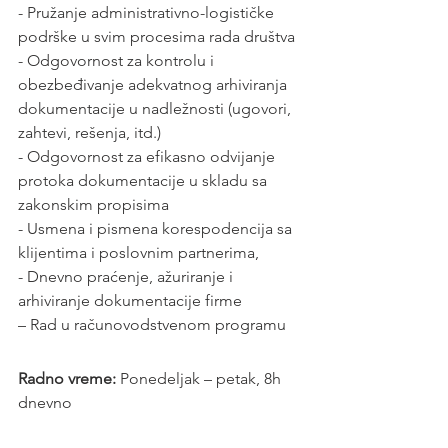
- Pružanje administrativno-logističke 
podrške u svim procesima rada društva
- Odgovornost za kontrolu i 
obezbeđivanje adekvatnog arhiviranja 
dokumentacije u nadležnosti (ugovori, 
zahtevi, rešenja, itd.)
- Odgovornost za efikasno odvijanje 
protoka dokumentacije u skladu sa 
zakonskim propisima
- Usmena i pismena korespodencija sa 
klijentima i poslovnim partnerima,
- Dnevno praćenje, ažuriranje i 
arhiviranje dokumentacije firme
– Rad u računovodstvenom programu
Radno vreme: 
Ponedeljak – petak, 8h 
dnevno