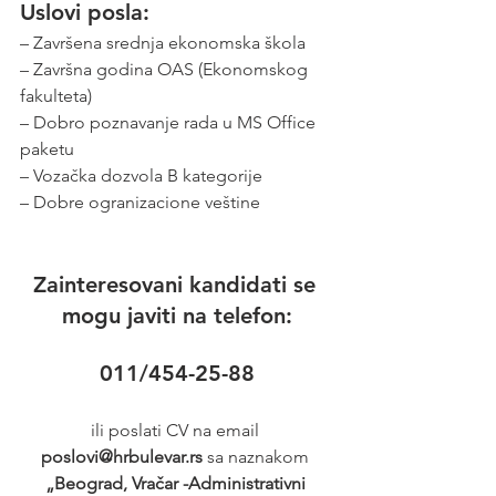
Uslovi posla: 
– Završena srednja ekonomska škola
– Završna godina OAS (Ekonomskog 
fakulteta)
– Dobro poznavanje rada u MS Office 
paketu
– Vozačka dozvola B kategorije
– Dobre ogranizacione veštine
Zainteresovani kandidati se 
mogu javiti na telefon:
011/454-25-88
ili poslati CV na email 
poslovi@hrbulevar.rs 
sa naznakom 
„Beograd, Vračar -Administrativni 