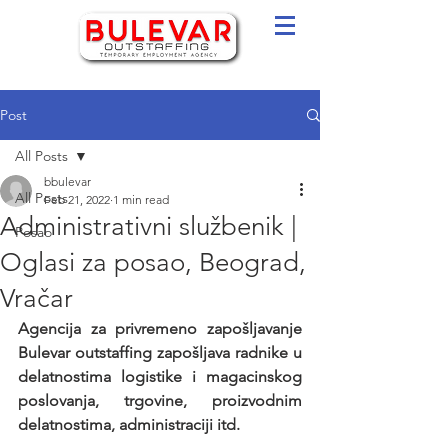
Post
All Posts
bbulevar
All Posts
Feb 21, 2022
1 min read
Administrativni službenik |
Posao
Oglasi za posao, Beograd,
Vračar
Agencija za privremeno zapošljavanje 
Bulevar outstaffing zapošljava radnike u 
delatnostima logistike i magacinskog 
poslovanja, trgovine, proizvodnim 
delatnostima, administraciji itd.