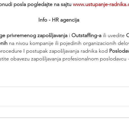
onudi posla pogledajte na sajtu 
www.ustupanje-radnika
Info - HR agencija
ge privremenog zapošljavanja
 i 
Outstaffing-a
 ili uvedite 
O
enih
 na nivou kompanije ili pojedinih organizacionih delo
ocedure I postupak zapošljavanja radnika kod 
Poslodav
tite obavezu zapošljavanja profesionalnom poslodavcu -