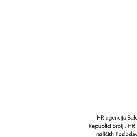
HR agencija Bul
Republici Srbiji. H
različith Posloda