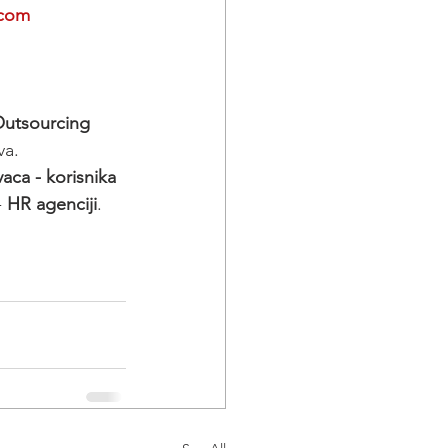
.com
utsourcing 
va.
aca - korisnika 
 
HR agenciji
.