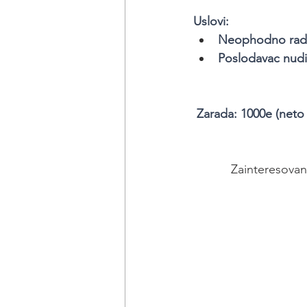
Uslovi:
Neophodno radn
Poslodavac nudi
 Zarada: 1000e (neto 
Zainteresovani