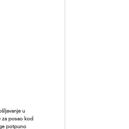
šljavanje u 
e za posao kod 
luge potpuno 