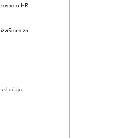
 posao u HR 
izvršioca za 
uključuju: