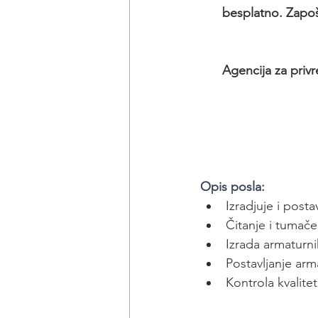
besplatno. Zapoš
Agencija za privr
Opis posla:
Izradjuje i post
Čitanje i tumače
Izrada armaturni
Postavljanje arm
Kontrola kvalite