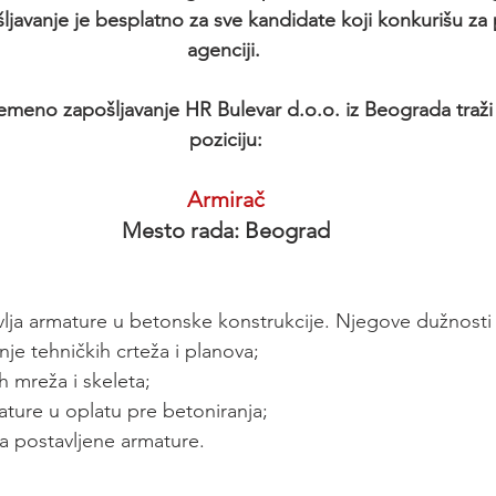
ljavanje je besplatno za sve kandidate koji konkurišu za
agenciji. 
emeno zapošljavanje HR Bulevar d.o.o. iz Beograda traži 
poziciju:
Armirač
Mesto rada: Beograd
avlja armature u betonske konstrukcije. Njegove dužnosti 
nje tehničkih crteža i planova;
h mreža i skeleta;
ature u oplatu pre betoniranja;
ta postavljene armature.