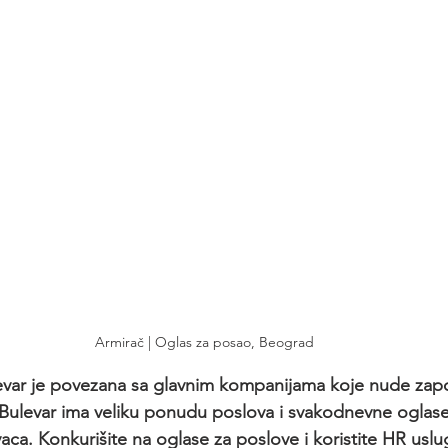
Armirač | Oglas za posao, Beograd
evar je povezana sa glavnim kompanijama koje nude zapo
R Bulevar ima veliku ponudu poslova i svakodnevne oglas
vaca. Konkurišite na oglase za poslove i koristite HR us