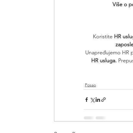
Više o p
Koristite 
HR uslu
zaposl
Unapređujemo HR pr
HR usluga. 
Prepus
Posao