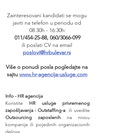
Zainteresovani kandidati se mogu 
javiti na telefon u periodu od 
08:30h - 16:30h:
011/454-25-88, 060/3066-099
ili poslati CV na email 
poslovi@hrbulevar.rs
Više o ponudi posla pogledajte na 
sajtu 
www.hr-agencija-usluge.com
Info - HR agencija 
Koristite 
HR usluge privremenog 
zapošljavanja
 i 
Outstaffing-a
  ili uvedite 
Outsourcing zaposlenih
 na nivou 
kompanije ili pojedinih organizacionih 
delova.