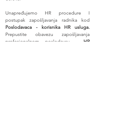
Unapređujemo HR procedure I 
postupak zapošljavanja radnika kod 
Poslodavaca - korisnika HR usluga. 
Prepustite obavezu zapošljavanja 
profesionalnom poslodavcu - 
HR 
agenciji
.
Posao
See All
Recent Posts