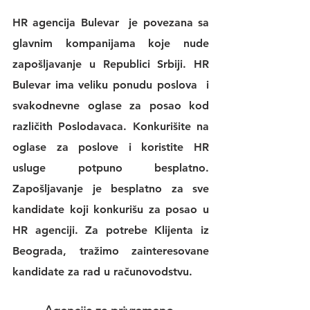
HR agencija Bulevar
  je povezana sa 
glavnim kompanijama koje nude 
zapošljavanje u Republici Srbiji. 
HR 
Bulevar 
ima veliku 
ponudu poslova
  i 
svakodnevne 
oglase za posao
 kod 
različith Poslodavaca. Konkurišite na 
oglase za poslove
 i koristite 
HR 
usluge
 potpuno besplatno. 
Zapošljavanje je besplatno za sve 
kandidate koji konkurišu za posao u 
HR agenciji
. Za potrebe Klijenta iz 
Beograda, tražimo zainteresovane 
kandidate za rad u računovodstvu.