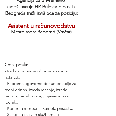
Agencija za privremeno 
zapošljavanje HR Bulevar d.o.o. iz 
Beograda traži izvršioca za poziciju:
Asistent u računovodstvu
Mesto rada: Beograd (Vračar)
Opis posla:
- Rad na pripremi obračuna zarada i 
naknada
- Priprema ugovorne dokumentacije za 
radni odnos, izrada resenja, izrada 
radno-pravnih akata, prijava/odjava 
radnika  
- Kontrola mesečnih karneta prisustva  
- Saradnja sa svim službama u 