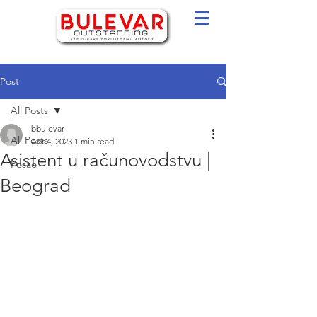
Post
All Posts
bbulevar
All Posts
Apr 4, 2023
1 min read
Asistent u računovodstvu |
Posao
Beograd