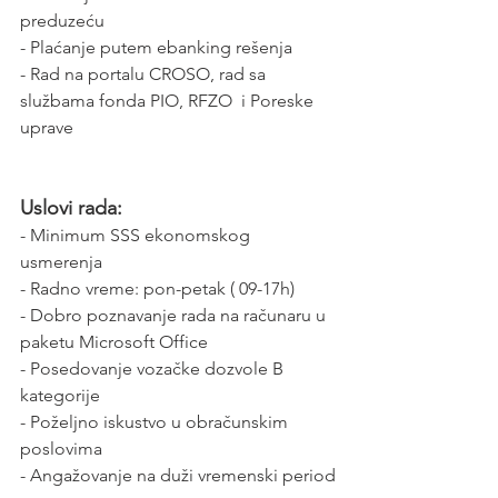
preduzeću  
- Plaćanje putem ebanking rešenja  
- Rad na portalu CROSO, rad sa 
službama fonda PIO, RFZO  i Poreske 
uprave  
Uslovi rada:
- Minimum SSS ekonomskog 
usmerenja  
- Radno vreme: pon-petak ( 09-17h)
- Dobro poznavanje rada na računaru u 
paketu Microsoft Office  
- Posedovanje vozačke dozvole B 
kategorije  
- Poželjno iskustvo u obračunskim 
poslovima 
- Angažovanje na duži vremenski period