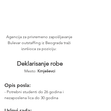
Agencija za privremeno zapošljavanje 
Bulevar outstaffing iz Beograda traži 
izvršioca za poziciju:  
Deklarisanje robe
Mesto: 
Krnješevci
Opis posla:
- Potrebni studenti do 26 godina i 
nezaposlena lica do 30 godina   
Uslovi rada: 