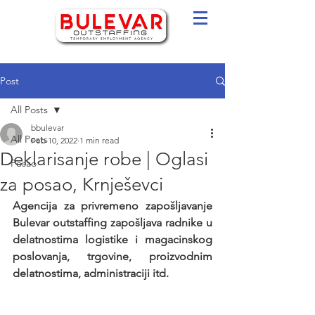
Post
All Posts
bbulevar
All Posts
Feb 10, 2022
1 min read
Deklarisanje robe | Oglasi
Posao
za posao, Krnješevci
Agencija za privremeno zapošljavanje 
Bulevar outstaffing zapošljava radnike u 
delatnostima logistike i magacinskog 
poslovanja, trgovine, proizvodnim 
delatnostima, administraciji itd.