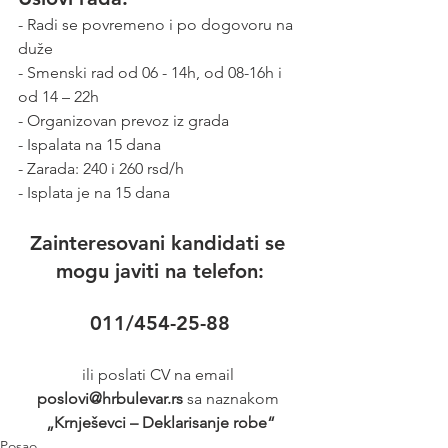
- Radi se povremeno i po dogovoru na 
duže
- Smenski rad od 06 - 14h, od 08-16h i 
od 14 – 22h
- Organizovan prevoz iz grada
- Ispalata na 15 dana
- Zarada: 240 i 260 rsd/h
- Isplata je na 15 dana 
Zainteresovani kandidati se 
mogu javiti na telefon:
011/454-25-88
ili poslati CV na email 
poslovi@hrbulevar.rs 
sa naznakom 
„Krnješevci – Deklarisanje robe“
Posao