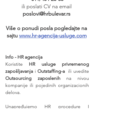
ili poslati CV na email 
poslovi@hrbulevar.rs 
Više o ponudi posla pogledajte na 
sajtu 
www.hr-agencija-usluge.com
Info - HR agencija 
Koristite 
HR usluge privremenog 
zapošljavanja
 i 
Outstaffing-a
  ili uvedite 
Outsourcing zaposlenih
 na nivou 
kompanije ili pojedinih organizacionih 
delova.
Unapređujemo HR procedure I 
postupak zapošljavanja radnika kod 
Poslodavaca - korisnika HR usluga. 
Prepustite obavezu zapošljavanja 