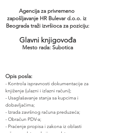
Agencija za privremeno 
zapošljavanje HR Bulevar d.o.o. iz 
Beograda traži izvršioca za poziciju:
Glavni knjigovođa
Mesto rada: Subotica
Opis posla:
- Kontrola ispravnosti dokumentacije za 
knjiženje (ulazni i izlazni računi);
- Usaglašavanje stanja sa kupcima i 
dobavljačima;
- Izrada završnog računa preduzeća;
- Obračun PDV-a;
- Praćenje propisa i zakona iz oblasti 