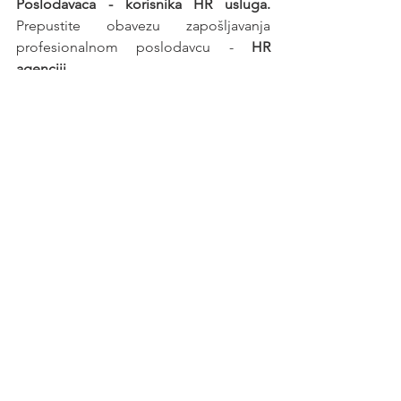
Poslodavaca - korisnika HR usluga. 
Prepustite obavezu zapošljavanja 
profesionalnom poslodavcu - 
HR 
agenciji
.
Posao
See All
Recent Posts