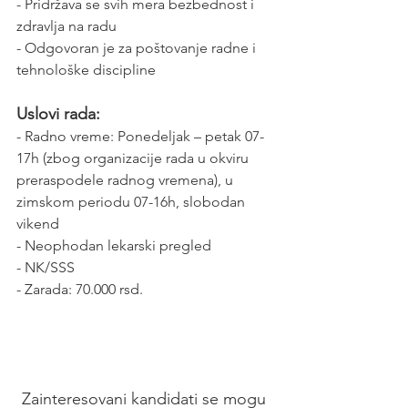
- Pridržava se svih mera bezbednost i 
zdravlja na radu
- Odgovoran je za poštovanje radne i 
tehnološke discipline
Uslovi rada:
- Radno vreme: Ponedeljak – petak 07-
17h (zbog organizacije rada u okviru 
preraspodele radnog vremena), u 
zimskom periodu 07-16h, slobodan 
vikend
- Neophodan lekarski pregled
- NK/SSS
- Zarada: 70.000 rsd.
Zainteresovani kandidati se mogu 