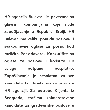
HR agencija Bulevar
  je povezana sa 
glavnim kompanijama koje nude 
zapošljavanje u Republici Srbiji. 
HR 
Bulevar 
ima veliku 
ponudu poslova
  i 
svakodnevne 
oglase za posao
 kod 
različith Poslodavaca. Konkurišite na 
oglase za poslove
 i koristite 
HR 
usluge
 potpuno besplatno. 
Zapošljavanje je besplatno za sve 
kandidate koji konkurišu za posao u 
HR agenciji
. Za potrebe Klijenta iz 
Beograda, tražimo zainteresovane 
kandidate za građevinske poslove u 