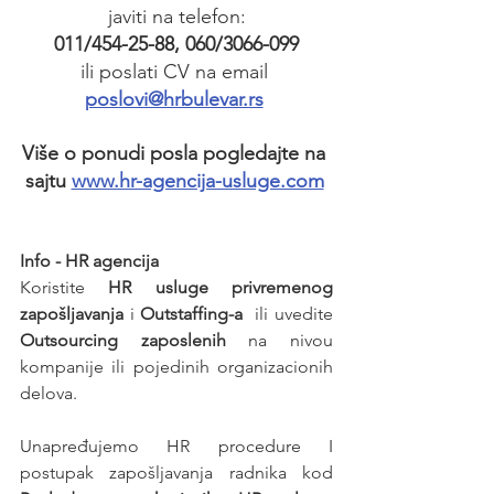
javiti na telefon:
011/454-25-88, 060/3066-099
ili poslati CV na email 
poslovi@hrbulevar.rs
Više o ponudi posla pogledajte na 
sajtu 
www.hr-agencija-usluge.com
Info - HR agencija 
Koristite 
HR usluge privremenog 
zapošljavanja
 i 
Outstaffing-a
  ili uvedite 
Outsourcing zaposlenih
 na nivou 
kompanije ili pojedinih organizacionih 
delova.
Unapređujemo HR procedure I 
postupak zapošljavanja radnika kod 