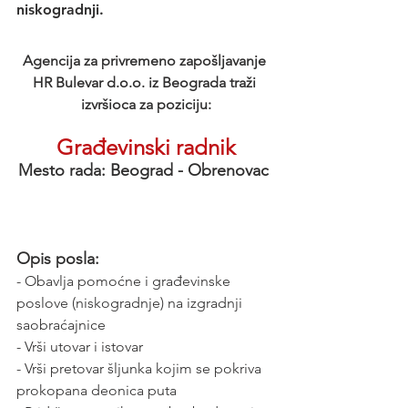
niskogradnji.
Agencija za privremeno zapošljavanje 
HR Bulevar d.o.o. iz Beograda traži 
izvršioca za poziciju:
Građevinski radnik
Mesto rada: Beograd - Obrenovac 
Opis posla:
- Obavlja pomoćne i građevinske 
poslove (niskogradnje) na izgradnji 
saobraćajnice 
- Vrši utovar i istovar
- Vrši pretovar šljunka kojim se pokriva 
prokopana deonica puta