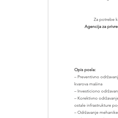
Za potrebe kl
Agencija za privre
Opis posla:
– Preventivno održavan
kvarova mašina
– Investiciono održavan
– Korektivno održavanje
ostale infrastrukture p
– Održavanje mehanike,