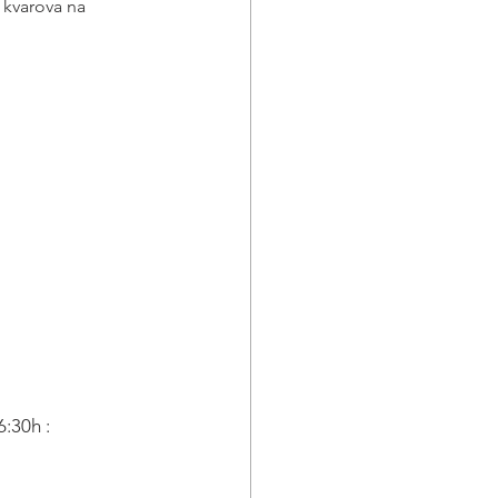
 kvarova na 
:30h : 