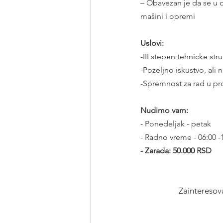
– Obavezan je da se u 
mašini i opremi
Uslovi:
-III stepen tehnicke str
-Pozeljno iskustvo, ali
-Spremnost za rad u pro
Nudimo vam: 
- Ponedeljak - petak 
- Radno vreme - 06:00 -
- Zarada: 50.000 RSD
Zainteresova