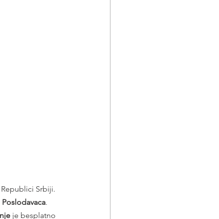
epublici Srbiji. 
 
Poslodavaca
. 
nje
 je besplatno 