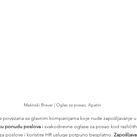
Mašinski Bravar | Oglas za posao, Apatin
je povezana sa glavnim kompanijama koje nude zapošljavanje u R
iku ponudu poslova
 i svakodnevne oglase za posao kod različith
za poslove i koristite HR usluge potpuno besplatno. 
Zapošljava