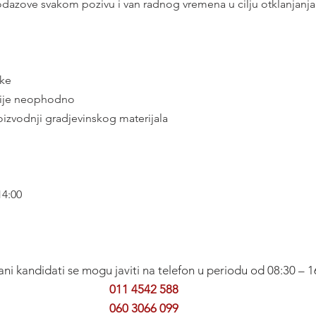
odazove svakom pozivu i van radnog vremena u cilju otklanjanja
uke
 nije neophodno
izvodnji gradjevinskog materijala
14:00
ni kandidati se mogu javiti na telefon u periodu od 08:30 – 16
011 4542 588
060 3066 099