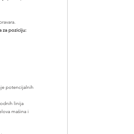
bravara.
 za poziciju:
je potencijalnih 
odnih linija
lova mašina i 