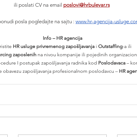
ili poslati CV na email 
poslovi@hrbulevar.rs
ponudi posla pogledajte na sajtu :
www.hr-agencija-usluge.c
Info – HR agencija
istite 
HR usluge privremenog zapošljavanja
 i 
Outstaffing
-a ili
rcing zaposlenih 
na nivou kompanije ili pojedinih organizacion
cedure I postupak zapošljavanja radnika kod 
Poslodavaca 
– ko
te obavezu zapošljavanja profesionalnom poslodavcu – 
HR agenc