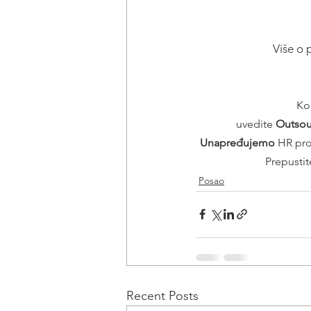
Više o 
Kor
uvedite 
Outsou
Unapređujemo 
HR pro
Prepusti
Posao
Recent Posts