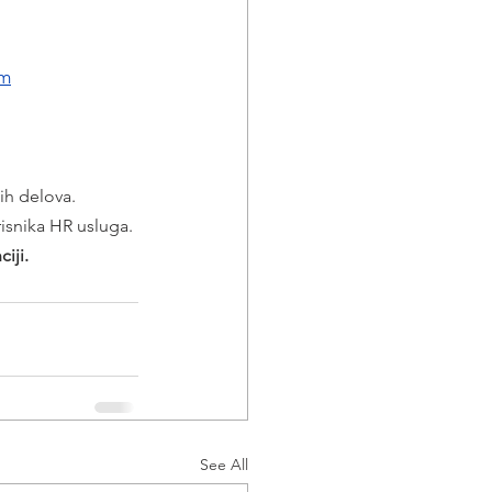
om
ih delova.
risnika HR usluga.
iji.
See All