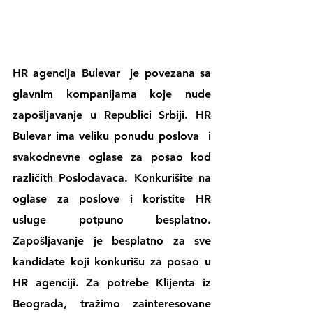
HR agencija Bulevar
  je povezana sa 
glavnim kompanijama koje nude 
zapošljavanje u Republici Srbiji. 
HR 
Bulevar 
ima veliku 
ponudu poslova
  i 
svakodnevne 
oglase za posao
 kod 
različith Poslodavaca. Konkurišite na 
oglase za poslove
 i koristite 
HR 
usluge
 potpuno besplatno. 
Zapošljavanje je besplatno za sve 
kandidate koji konkurišu za posao u 
HR agenciji
. Za potrebe Klijenta iz 
Beograda, tražimo zainteresovane 