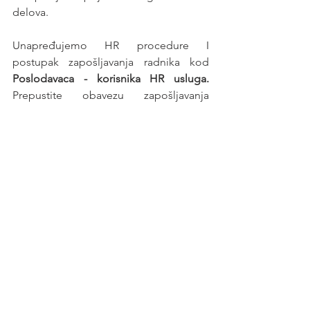
delova.
Unapređujemo HR procedure I 
postupak zapošljavanja radnika kod 
Poslodavaca - korisnika HR usluga. 
Prepustite obavezu zapošljavanja 
profesionalnom poslodavcu - 
HR 
agenciji
.
Posao
See All
Recent Posts