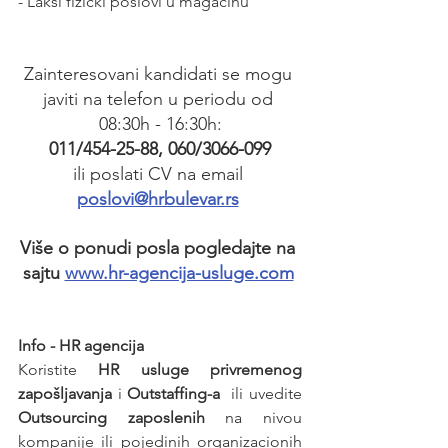
- Lakši fizički poslovi u magacinu
Zainteresovani kandidati se mogu 
javiti na telefon u periodu od 
08:30h - 16:30h:
011/454-25-88, 060/3066-099
ili poslati CV na email 
poslovi@hrbulevar.rs
Više o ponudi posla pogledajte na 
sajtu 
www.hr-agencija-usluge.com
Info - HR agencija 
Koristite 
HR usluge privremenog 
zapošljavanja
 i 
Outstaffing-a
  ili uvedite 
Outsourcing zaposlenih
 na nivou 
kompanije ili pojedinih organizacionih 