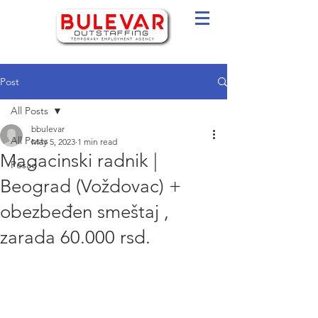
Post
All Posts
bbulevar
All Posts
May 5, 2023
1 min read
Magacinski radnik |
Posao
Beograd (Voždovac) +
obezbeđen smeštaj ,
zarada 60.000 rsd.