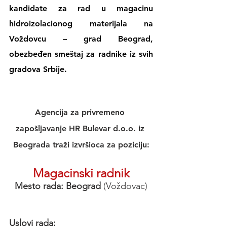
kandidate za rad u magacinu 
hidroizolacionog materijala na 
Voždovcu – grad Beograd, 
obezbeđen smeštaj za radnike iz svih 
gradova Srbije.
Agencija za privremeno 
zapošljavanje HR Bulevar d.o.o. iz 
Beograda traži izvršioca za poziciju:
Magacinski radnik
Mesto rada: Beograd 
(Voždovac)
Uslovi rada: