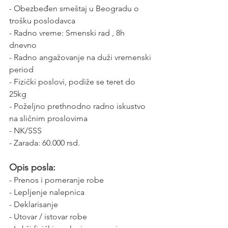
- Obezbeđen smeštaj u Beogradu o 
trošku poslodavca
- Radno vreme: Smenski rad , 8h 
dnevno
- Radno angažovanje na duži vremenski 
period
- Fizički poslovi, podiže se teret do 
25kg
- Poželjno prethnodno radno iskustvo 
na sličnim proslovima
- NK/SSS
- Zarada: 60.000 rsd.
Opis posla:
- Prenos i pomeranje robe
- Lepljenje nalepnica
- Deklarisanje
- Utovar / istovar robe