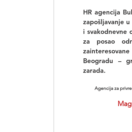
HR agencija Bu
zapošljavanje u 
i svakodnevne o
za posao odm
zainteresovane 
Beogradu – gr
zarada. 
Agencija za privre
Maga