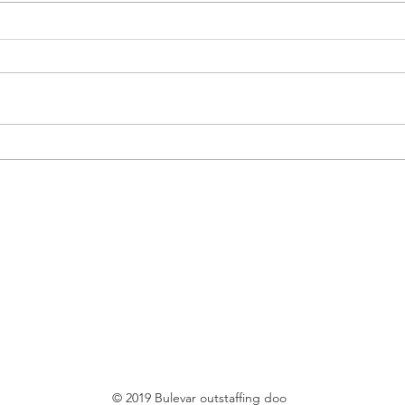
Finansijski administrator |
Ramp
Beograd - Posao
prtljaga | Beog
- Po
© 2019 Bulevar outstaffing doo