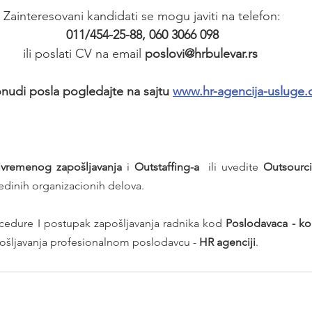
Zainteresovani kandidati se mogu javiti na telefon:
011/454-25-88, 060 3066 098
ili poslati CV na email 
poslovi@hrbulevar.rs 
nudi posla pogledajte na sajtu 
www.hr-agencija-usluge
ivremenog zapošljavanja
 i 
Outstaffing-a
  ili uvedite 
Outsourc
edinih organizacionih delova.
dure I postupak zapošljavanja radnika kod 
ošljavanja profesionalnom poslodavcu - 
HR agenciji
.