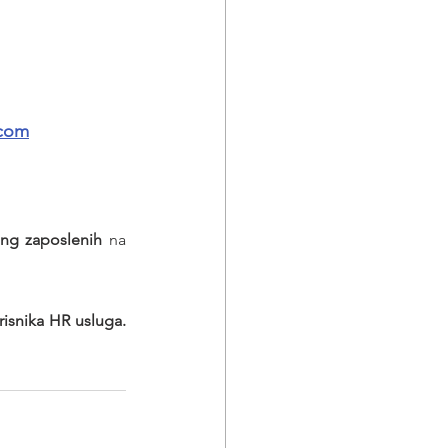
.com
ing zaposlenih
 na 
Poslodavaca - korisnika HR usluga. 