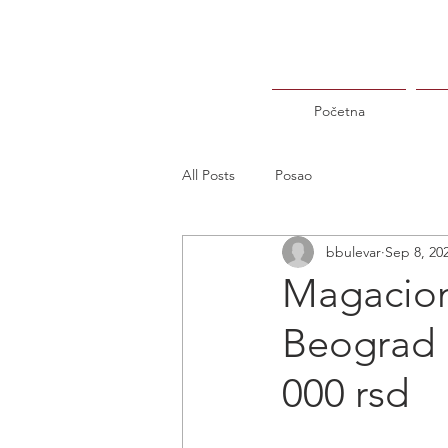
Početna
All Posts
Posao
bbulevar
Sep 8, 20
Magacione
Beograd +
000 rsd