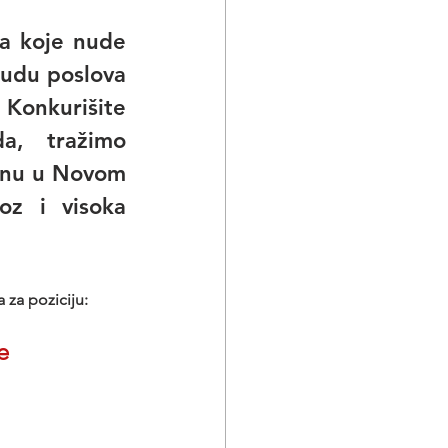
a koje nude 
udu poslova  
Konkurišite 
, tražimo 
inu u Novom 
z i visoka 
 za poziciju:
e