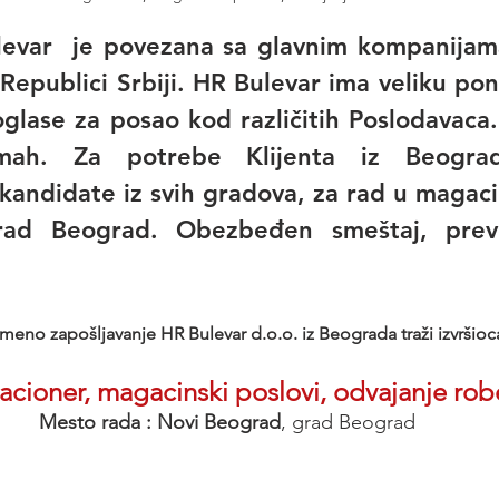
levar  je povezana sa glavnim kompanijam
Republici Srbiji. HR Bulevar ima veliku pon
glase za posao kod različitih Poslodavaca. 
ah. Za potrebe Klijenta iz Beograda
kandidate iz svih gradova, za rad u magac
ad Beograd. Obezbeđen smeštaj, prevo
meno zapošljavanje HR Bulevar d.o.o. iz Beograda traži izvršioca
cioner, magacinski poslovi, odvajanje rob
Mesto rada : Novi Beograd
, grad Beograd