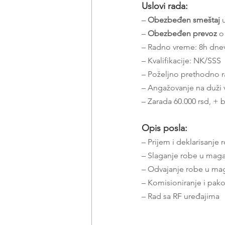
Uslovi rada:
– 
Obezbeđen smeštaj
 
– 
Obezbeđen prevoz
 o
– Radno vreme: 8h dne
– Kvalifikacije: NK/SSS
– Poželjno prethodno r
– Angažovanje na duži
– Zarada 60.000 rsd, +
Opis posla:
– Prijem i deklarisanje 
– Slaganje robe u mag
– Odvajanje robe u ma
– Komisioniranje i pak
– Rad sa RF uređajima