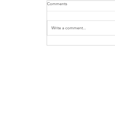
Comments
Write a comment...
Vozač B kategorije | Beograd
- Posao