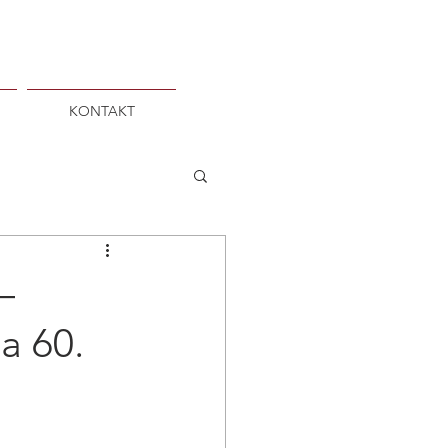
KONTAKT
–
a 60.