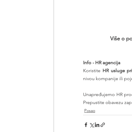
Više o po
Info - HR agencija 
Koristite 
HR usluge pr
nivou kompanije ili poj
Unapređujemo HR proce
Prepustite obavezu zap
Posao