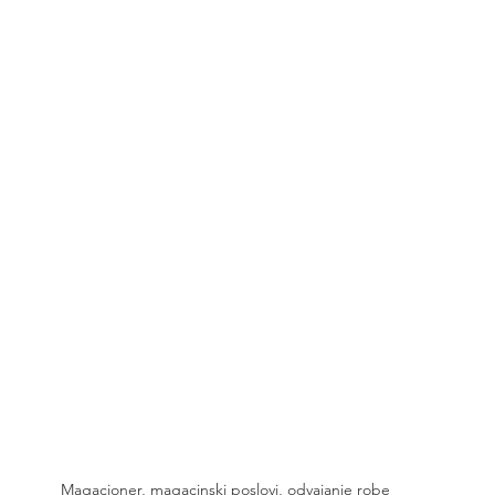
Magacioner, magacinski poslovi, odvajanje robe