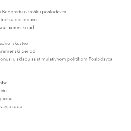
u Beogradu o trošku poslodavca
 trošku poslodavca
vno, smenski rad
adno iskustvo
 vremenski period
 bonusi u skladu sa stimulativnom politikom Poslodavca
robe
acin
gacinu
ovanje robe