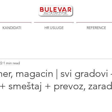
KANDIDATI
HR USLUGE
REFERENCE
22
1 min read
r, magacin | svi gradovi 
 smeštaj + prevoz, zarad