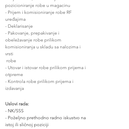
pozicioniranje robe u magacinu
- Prijem i komisioniranje robe RF 
uređajima
- Deklarisanje
- Pakovanje, prepakivanje i 
obeležavanje robe prilikom 
komisioniranja u skladu sa nalozima i 
vrsti 
 robe
- Utovar i istovar robe prilikom prijema i 
otpreme
- Kontrola robe prilikom prijema i 
izdavanja
Uslovi rada:
- NK/SSS
- Poželjno prethodno radno iskustvo na 
istoj ili sličnoj poziciji