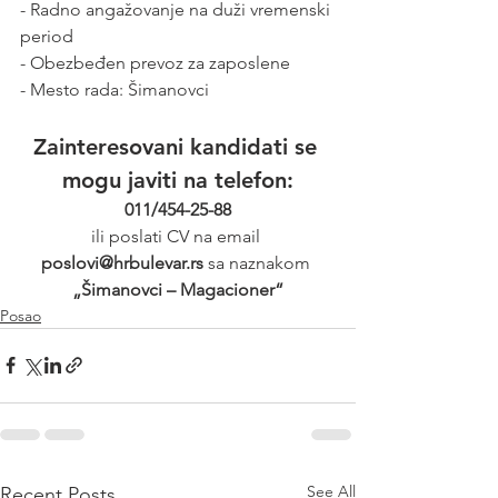
- Radno angažovanje na duži vremenski 
period
- Obezbeđen prevoz za zaposlene
- Mesto rada: Šimanovci
Zainteresovani kandidati se 
mogu javiti na telefon:
011/454-25-88
ili poslati CV na email 
poslovi@hrbulevar.rs 
sa naznakom 
„Šimanovci – Magacioner“
Posao
See All
Recent Posts