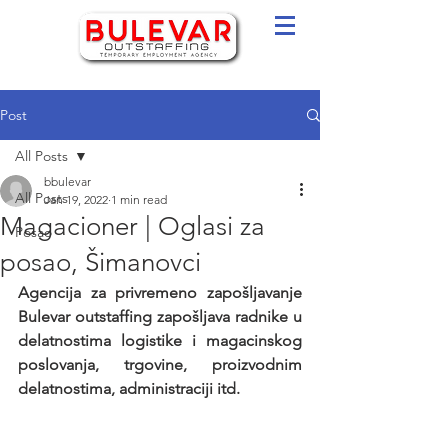
Post
All Posts
bbulevar
All Posts
Jan 19, 2022
1 min read
Magacioner | Oglasi za
Posao
posao, Šimanovci
Agencija za privremeno zapošljavanje 
Bulevar outstaffing zapošljava radnike u 
delatnostima logistike i magacinskog 
poslovanja, trgovine, proizvodnim 
delatnostima, administraciji itd.