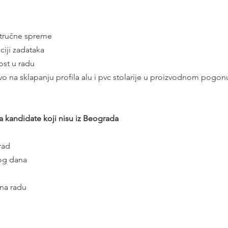
 stručne spreme
ciji zadataka
ost u radu
vo na sklapanju profila alu i pvc stolarije u proizvodnom pogon
 kandidate koji nisu iz Beograda
rad
nog dana
 na radu