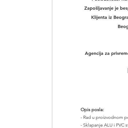
Zapošljavanje je bes
Klijenta iz Beog
Beog
Agencija za privreme
Opis posla:
- Rad u proizvodnom 
- Sklapanje ALU i PVC st