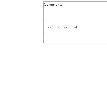
Comments
Write a comment...
Vozač B kategorije | Beograd
- Posao