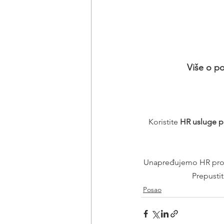
Više o po
Koristite 
HR usluge p
Unapređujemo HR proce
Prepusti
Posao