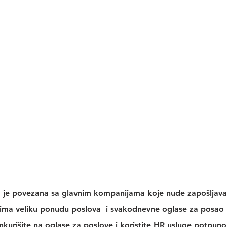
  je povezana sa glavnim kompanijama koje nude zapošljavan
ima veliku 
ponudu poslova
  i svakodnevne 
oglase za posao
kurišite na 
oglase za poslove
 i koristite 
HR usluge
 potpuno