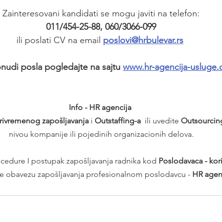
Zainteresovani kandidati se mogu javiti na telefon:
011/454-25-88, 060/3066-099
ili poslati CV na email 
poslovi@hrbulevar.rs
nudi posla pogledajte na sajtu 
www.hr-agencija-usluge
Info - HR agencija 
rivremenog zapošljavanja
 i 
Outstaffing-a
  ili uvedite 
Outsourcin
nivou kompanije ili pojedinih organizacionih delova.
dure I postupak zapošljavanja radnika kod 
Poslodavaca - kor
te obavezu zapošljavanja profesionalnom poslodavcu - 
HR agenc