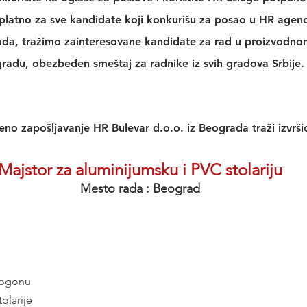
platno za sve kandidate koji konkurišu za posao u 
HR agenci
rada, tražimo zainteresovane kandidate za rad u proizvodn
radu, obezbeđen smeštaj za radnike iz svih gradova Srbije.
no zapošljavanje HR Bulevar d.o.o. iz Beograda traži izvršio
Majstor za aluminijumsku i PVC stolariju
Mesto rada : Beograd
pogonu
olarije