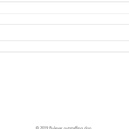
Finansijski administrator |
Ramp
Beograd - Posao
prtljaga | Beog
- Po
© 2019 Bulevar outstaffing doo