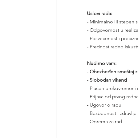
Uslovi rada:
- Minimalno III stepen
- Odgovornost u realiza
- Posvećenost i precizn
- Prednost radno iskust
Nudimo vam:
- 
Obezbeđen smeštaj za
- 
Slobodan vikend
- Plaćen prekovremeni 
- Prijava od prvog rad
- Ugovor o radu
- Bezbednost i zdravlje
- Oprema za rad