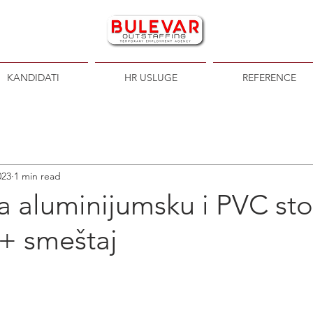
KANDIDATI
HR USLUGE
REFERENCE
023
1 min read
a aluminijumsku i PVC stol
+ smeštaj