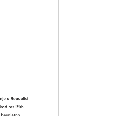
je u Republici 
 kod različith 
 besplatno. 