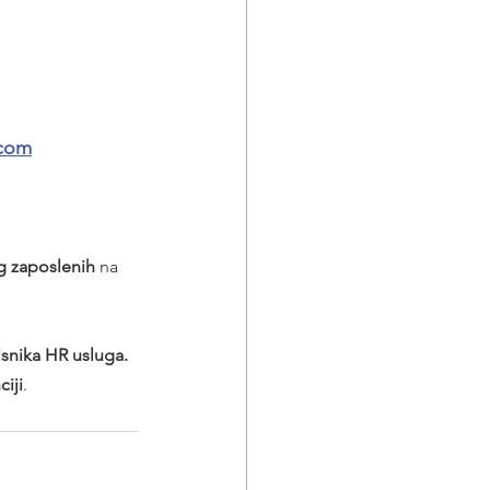
.com
g zaposlenih
 na 
isnika HR usluga. 
iji
.