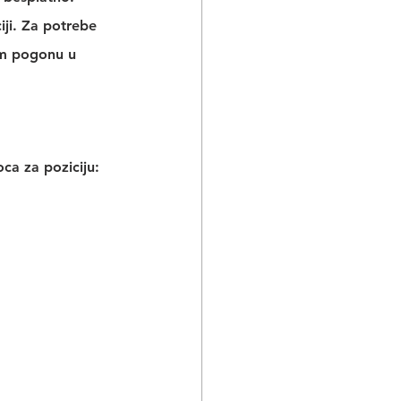
ji
. Za potrebe 
om pogonu u 
ca za poziciju: