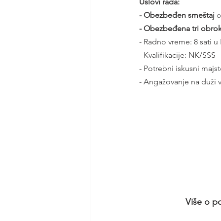
Uslovi rada:
- Obezbeđen smeštaj
 
- Obezbeđena tri obrok
- Radno vreme: 8 sati u
- Kvalifikacije: NK/SSS
- Potrebni iskusni majs
- Angažovanje na duži 
Više o p