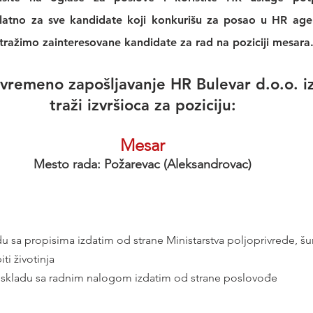
platno za sve kandidate koji konkurišu za posao u 
HR agen
 tražimo zainteresovane kandidate za rad na poziciji mesara.
ivremeno zapošljavanje HR Bulevar d.o.o. i
traži izvršioca za poziciju:
Mesar
Mesto rada: Požarevac (Aleksandrovac)
adu sa propisima izdatim od strane Ministarstva poljoprivrede, šu
i životinja
 skladu sa radnim nalogom izdatim od strane poslovođe