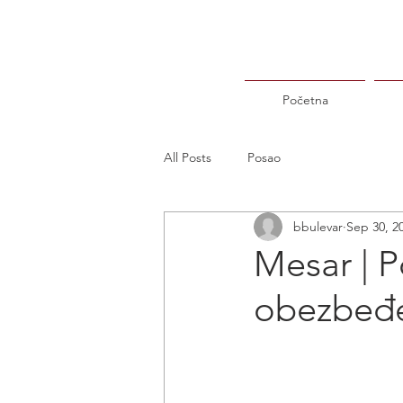
Početna
All Posts
Posao
bbulevar
Sep 30, 2
Mesar | P
obezbeđe