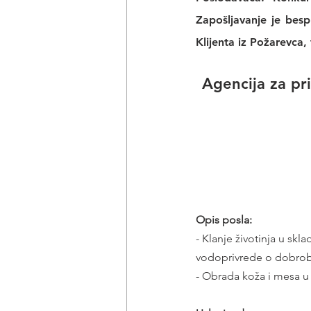
Zapošljavanje je bes
Klijenta iz Požarevca,
Agencija za pr
Opis posla:
- Klanje životinja u skl
vodoprivrede o dobrobit
- Obrada koža i mesa u