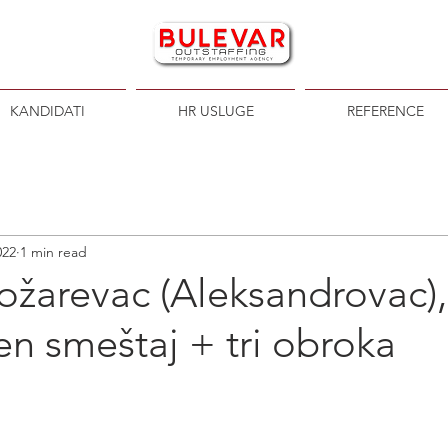
KANDIDATI
HR USLUGE
REFERENCE
022
1 min read
ožarevac (Aleksandrovac),
n smeštaj + tri obroka