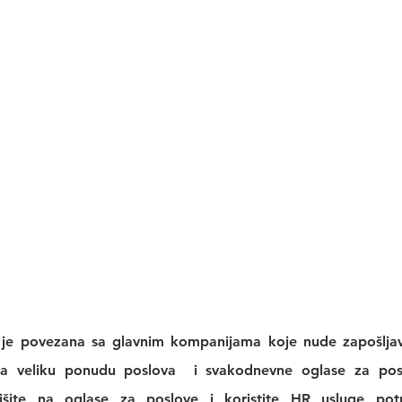
 je povezana sa glavnim kompanijama koje nude zapošljava
a veliku 
ponudu poslova
  i svakodnevne 
oglase za po
išite na 
oglase za poslove
 i koristite 
HR usluge
 pot