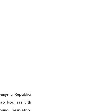
nje u Republici 
sao
 kod različith 
puno besplatno. 