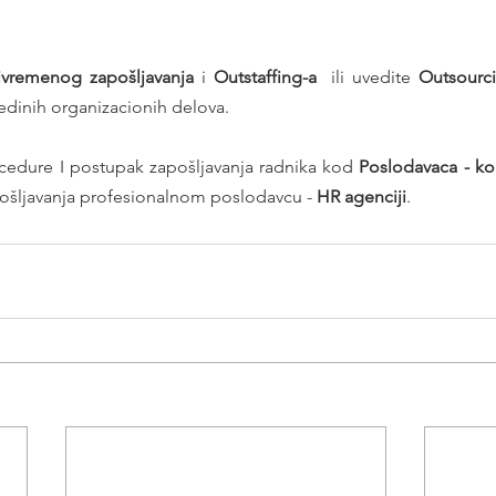
ivremenog zapošljavanja
 i 
Outstaffing-a
  ili uvedite 
Outsourc
edinih organizacionih delova.
dure I postupak zapošljavanja radnika kod 
ošljavanja profesionalnom poslodavcu - 
HR agenciji
.