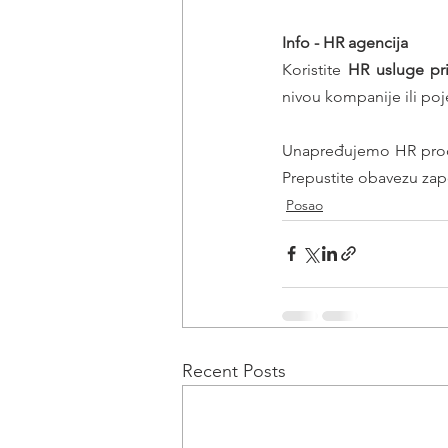
Info - HR agencija 
Koristite 
HR usluge pr
nivou kompanije ili poj
Unapređujemo HR proce
Prepustite obavezu zap
Posao
Recent Posts