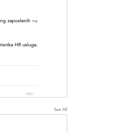
ing zaposlenih
 na 
Poslodavaca - korisnika HR usluga. 
See All