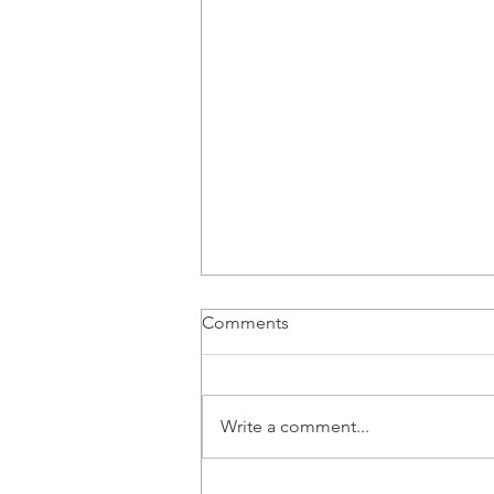
Comments
Write a comment...
Vozač B kategorije | Beograd