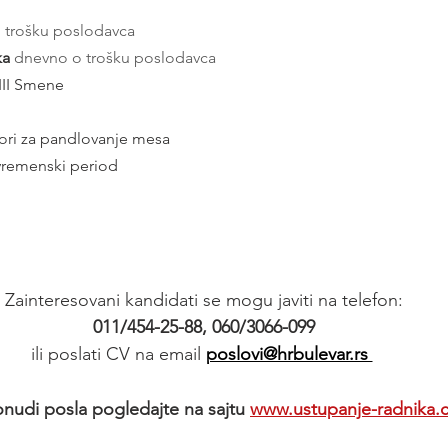
o trošku poslodavca
a 
dnevno o trošku poslodavca 
 III Smene
tori za pandlovanje mesa
vremenski period
Zainteresovani kandidati se mogu javiti na telefon:
011/454-25-88, 060/3066-099
ili poslati CV na email 
poslovi@hrbulevar.rs 
onudi posla pogledajte na sajtu
www.ustupanje-radnika.