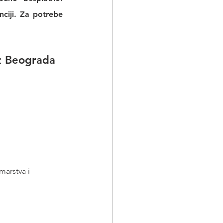
ciji
. Za potrebe 
 
z Beograda 
marstva i 