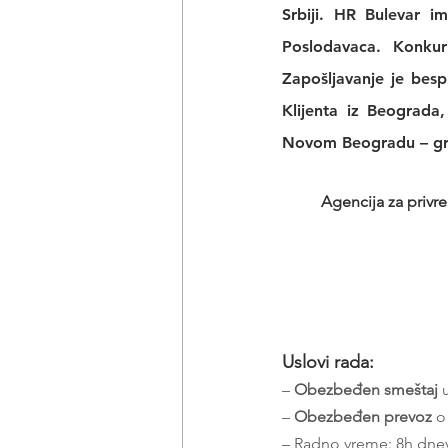
Srbiji. 
HR Bulevar 
im
Poslodavaca. Konkur
Zapošljavanje je bes
Klijenta iz Beograda
Novom Beogradu – gra
Agencija za privre
Uslovi rada:
– 
Obezbeđen smeštaj
 
– 
Obezbeđen prevoz
 o
– Radno vreme: 8h dne