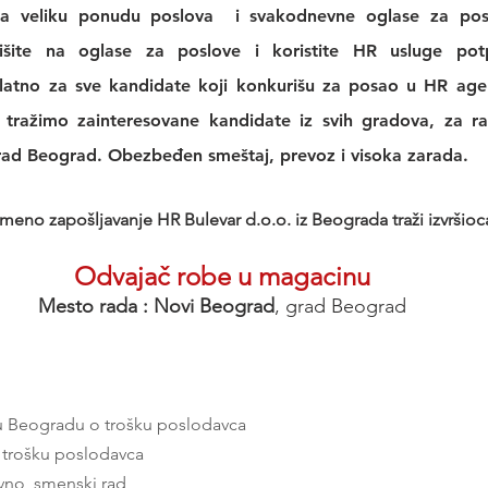
a veliku 
ponudu poslova
  i svakodnevne 
oglase za po
išite na 
oglase za poslove
 i koristite 
HR usluge
 pot
platno za sve kandidate koji konkurišu za posao u 
HR agen
, tražimo zainteresovane kandidate iz svih gradova, za r
d Beograd. Obezbeđen smeštaj, prevoz i visoka zarada. 
meno zapošljavanje HR Bulevar d.o.o. iz Beograda traži izvršioca
Odvajač robe u magacinu
Mesto rada : Novi Beograd
, grad Beograd
u Beogradu o trošku poslodavca
 trošku poslodavca
vno, smenski rad