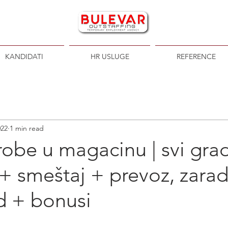
KANDIDATI
HR USLUGE
REFERENCE
022
1 min read
obe u magacinu | svi grad
+ smeštaj + prevoz, zara
d + bonusi