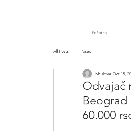
Početna
All Posts
Posao
bbulevar
Oct 18, 2
Odvajač r
Beograd 
60.000 rs