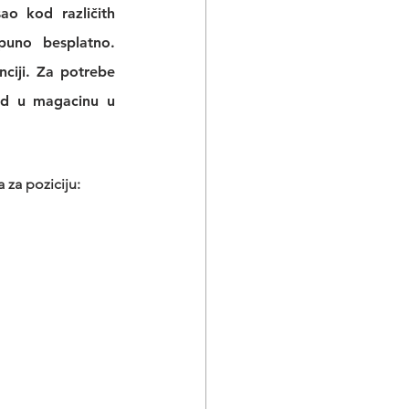
sao
 kod različith 
puno besplatno. 
ciji
. Za potrebe 
ad u magacinu u 
 za poziciju: