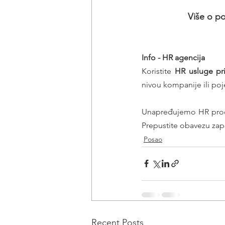
Više o po
Info - HR agencija 
Koristite 
HR usluge pr
nivou kompanije ili poj
Unapređujemo HR proce
Prepustite obavezu zap
Posao
Recent Posts