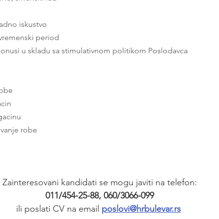
adno iskustvo
 vremenski period
 bonusi u skladu sa stimulativnom politikom Poslodavca
robe
acin
gacinu
ovanje robe
Zainteresovani kandidati se mogu javiti na telefon:
011/454-25-88, 060/3066-099
ili poslati CV na email 
poslovi@hrbulevar.rs