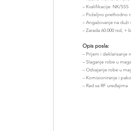
– Kvalifikacije: NK/SSS
– Poželjno prethodno r
– Angažovanje na duži
– Zarada 60.000 rsd, +
Opis posla:
– Prijem i deklarisanje 
– Slaganje robe u mag
– Odvajanje robe u ma
– Komisioniranje i pak
– Rad sa RF uređajima