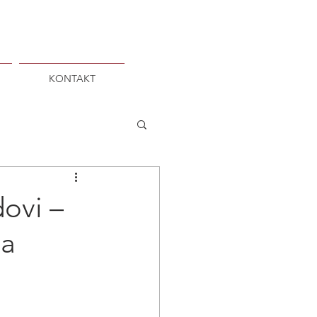
KONTAKT
ovi –
da