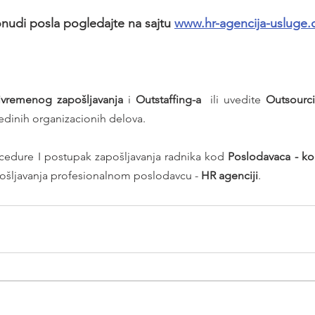
nudi posla pogledajte na sajtu 
www.hr-agencija-usluge
ivremenog zapošljavanja
 i 
Outstaffing-a
  ili uvedite 
Outsourc
edinih organizacionih delova.
dure I postupak zapošljavanja radnika kod 
ošljavanja profesionalnom poslodavcu - 
HR agenciji
.