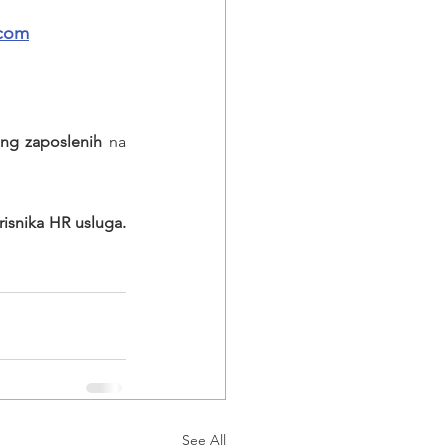
.com
ing zaposlenih
 na 
Poslodavaca - korisnika HR usluga. 
See All