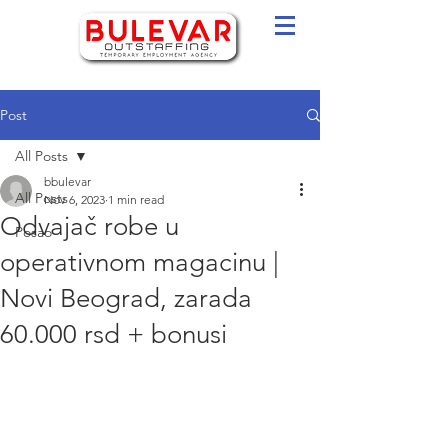
Post
All Posts
bbulevar
All Posts
Nov 6, 2023
1 min read
Odvajač robe u
Posao
operativnom magacinu |
Novi Beograd, zarada
60.000 rsd + bonusi