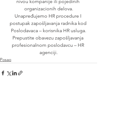
nivou kompanije ili pojedinih 
organizacionih delova.
Unapređujemo HR procedure I 
postupak zapošljavanja radnika kod 
Poslodavaca – korisnika HR usluga.
Prepustite obavezu zapošljavanja 
profesionalnom poslodavcu – HR 
agenciji.
Posao
See All
Recent Posts