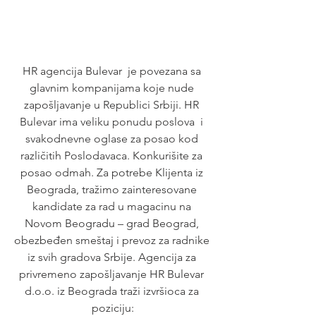
HR agencija Bulevar  je povezana sa 
glavnim kompanijama koje nude 
zapošljavanje u Republici Srbiji. HR 
Bulevar ima veliku ponudu poslova  i 
svakodnevne oglase za posao kod 
različitih Poslodavaca. Konkurišite za 
posao odmah. Za potrebe Klijenta iz 
Beograda, tražimo zainteresovane 
kandidate za rad u magacinu na 
Novom Beogradu – grad Beograd, 
obezbeđen smeštaj i prevoz za radnike 
iz svih gradova Srbije. Agencija za 
privremeno zapošljavanje HR Bulevar 
d.o.o. iz Beograda traži izvršioca za 
poziciju: