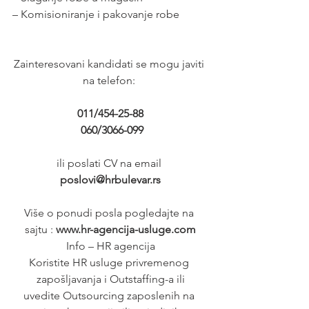
– Komisioniranje i pakovanje robe
Zainteresovani kandidati se mogu javiti 
na telefon: 
011/454-25-88
 060/3066-099
ili poslati CV na email 
poslovi@hrbulevar.rs
Više o ponudi posla pogledajte na 
sajtu : 
www.hr-agencija-usluge.com
Info – HR agencija
Koristite HR usluge privremenog 
zapošljavanja i Outstaffing-a ili
uvedite Outsourcing zaposlenih na 