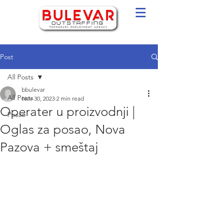
Post
All Posts
bbulevar
All Posts
Nov 30, 2023
2 min read
Operater u proizvodnji |
Posao
Oglas za posao, Nova
Pazova + smeštaj