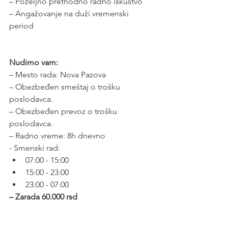
– Poželjno prethodno radno iskustvo
– Angažovanje na duži vremenski 
period
Nudimo vam:
– Mesto rada: Nova Pazova
– Obezbeđen smeštaj o trošku 
poslodavca.
– Obezbeđen prevoz o trošku 
poslodavca.
– Radno vreme: 8h dnevno
- Smenski rad:
07:00 - 15:00
15:00 - 23:00
23:00 - 07:00
– Zarada 60.000 rsd