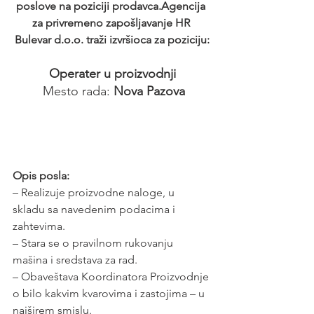
poslove na poziciji prodavca.Agencija 
za privremeno zapošljavanje HR 
Bulevar d.o.o. traži izvršioca za poziciju:
Operater u proizvodnji
 Mesto rada: 
Nova Pazova
Opis posla:
– Realizuje proizvodne naloge, u 
skladu sa navedenim podacima i 
zahtevima.
– Stara se o pravilnom rukovanju 
mašina i sredstava za rad.
– Obaveštava Koordinatora Proizvodnje 
o bilo kakvim kvarovima i zastojima – u 
najširem smislu.