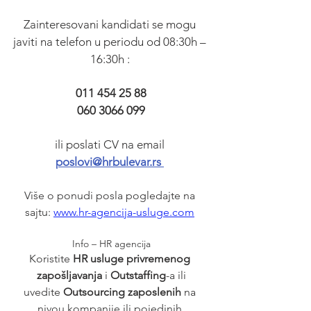
Zainteresovani kandidati se mogu 
javiti na telefon u periodu od 08:30h – 
16:30h : 
011 454 25 88
060 3066 099
ili poslati CV na email 
poslovi@hrbulevar.rs 
Više o ponudi posla pogledajte na 
sajtu: 
www.hr-agencija-usluge.com
Info – HR agencija
Koristite 
HR usluge privremenog 
zapošljavanja
 i 
Outstaffing
-a ili
uvedite 
Outsourcing zaposlenih 
na 
nivou kompanije ili pojedinih 