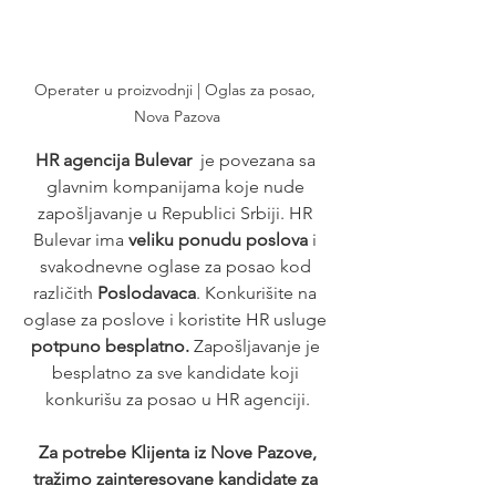
Operater u proizvodnji | Oglas za posao, 
Nova Pazova
HR agencija Bulevar
  je povezana sa 
glavnim kompanijama koje nude 
zapošljavanje u Republici Srbiji. HR 
Bulevar ima 
veliku ponudu poslova
 i 
svakodnevne oglase za posao kod 
različith 
Poslodavaca
. Konkurišite na 
oglase za poslove i koristite HR usluge 
potpuno besplatno. 
Zapošljavanje je 
besplatno za sve kandidate koji 
konkurišu za posao u HR agenciji.
 Za potrebe Klijenta iz Nove Pazove, 
tražimo zainteresovane kandidate za 