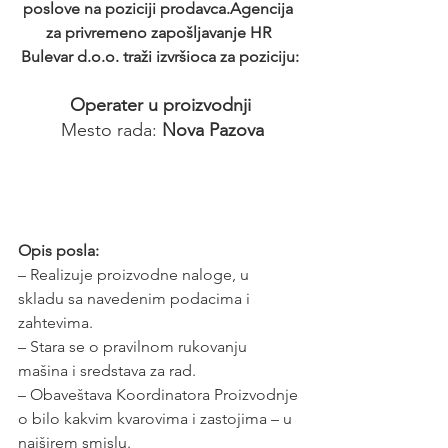
poslove na poziciji prodavca.Agencija 
za privremeno zapošljavanje HR 
Bulevar d.o.o. traži izvršioca za poziciju:
Operater u proizvodnji
 Mesto rada: 
Nova Pazova
Opis posla:
– Realizuje proizvodne naloge, u 
skladu sa navedenim podacima i 
zahtevima.
– Stara se o pravilnom rukovanju 
mašina i sredstava za rad.
– Obaveštava Koordinatora Proizvodnje 
o bilo kakvim kvarovima i zastojima – u 
najširem smislu.