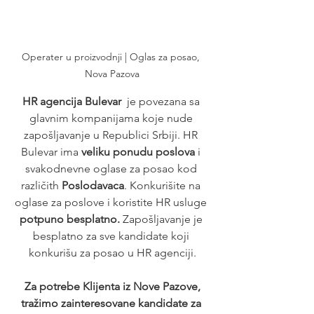
Operater u proizvodnji | Oglas za posao, 
Nova Pazova
HR agencija Bulevar
  je povezana sa 
glavnim kompanijama koje nude 
zapošljavanje u Republici Srbiji. HR 
Bulevar ima 
veliku ponudu poslova
 i 
svakodnevne oglase za posao kod 
različith 
Poslodavaca
. Konkurišite na 
oglase za poslove i koristite HR usluge 
potpuno besplatno. 
Zapošljavanje je 
besplatno za sve kandidate koji 
konkurišu za posao u HR agenciji.
 Za potrebe Klijenta iz Nove Pazove, 
tražimo zainteresovane kandidate za 