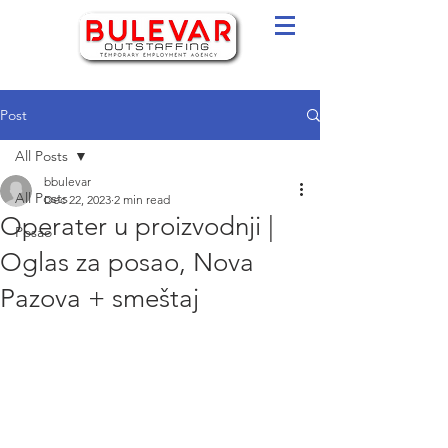
Post
All Posts
bbulevar
All Posts
Dec 22, 2023
2 min read
Operater u proizvodnji |
Posao
Oglas za posao, Nova
Pazova + smeštaj