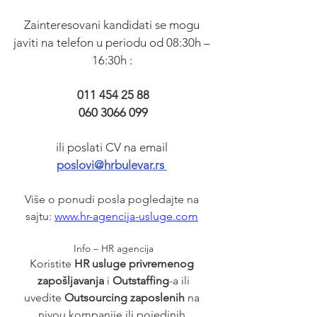
Zainteresovani kandidati se mogu 
javiti na telefon u periodu od 08:30h – 
16:30h : 
011 454 25 88
060 3066 099
ili poslati CV na email 
poslovi@hrbulevar.rs 
Više o ponudi posla pogledajte na 
sajtu: 
www.hr-agencija-usluge.com
Info – HR agencija
Koristite 
HR usluge privremenog 
zapošljavanja
 i 
Outstaffing
-a ili
uvedite 
Outsourcing zaposlenih 
na 
nivou kompanije ili pojedinih 