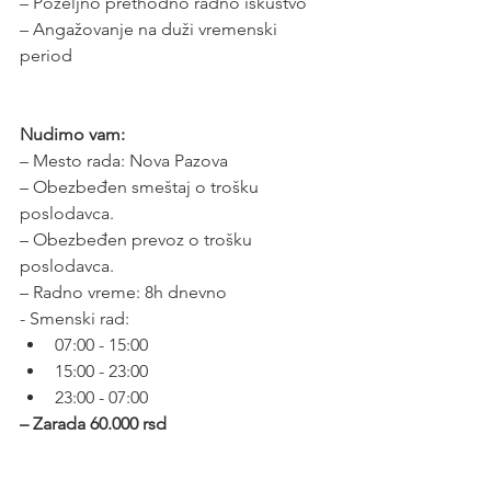
– Poželjno prethodno radno iskustvo
– Angažovanje na duži vremenski 
period
Nudimo vam:
– Mesto rada: Nova Pazova
– Obezbeđen smeštaj o trošku 
poslodavca.
– Obezbeđen prevoz o trošku 
poslodavca.
– Radno vreme: 8h dnevno
- Smenski rad:
07:00 - 15:00
15:00 - 23:00
23:00 - 07:00
– Zarada 60.000 rsd