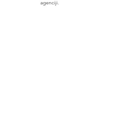
agenciji.
Posao
See All
Recent Posts