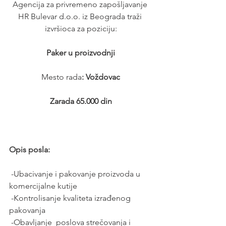
Agencija za privremeno zapošljavanje 
HR Bulevar d.o.o. iz Beograda traži 
izvršioca za poziciju:
Paker u proizvodnji
Mesto rada
: Voždovac
 Zarada 65.000 din 
Opis posla:
 -Ubacivanje i pakovanje proizvoda u 
komercijalne kutije
 -Kontrolisanje kvaliteta izrađenog 
pakovanja
 -Obavljanje  poslova strečovanja i 