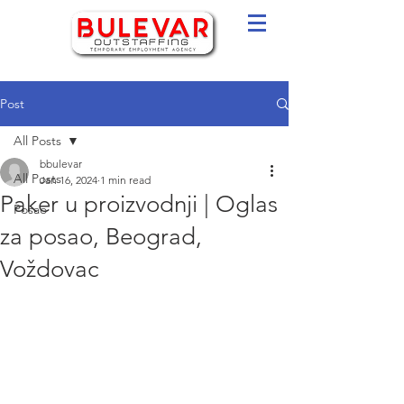
Post
All Posts
bbulevar
All Posts
Jan 16, 2024
1 min read
Paker u proizvodnji | Oglas
Posao
za posao, Beograd,
Voždovac