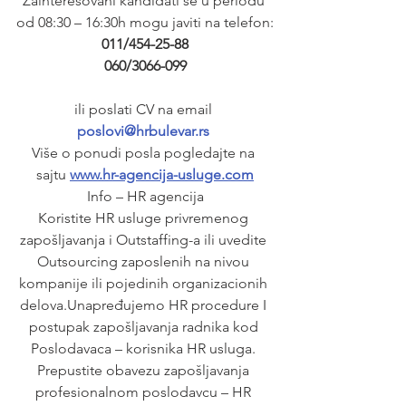
Zainteresovani kandidati se u periodu 
od 08:30 – 16:30h mogu javiti na telefon:
011/454-25-88
060/3066-099
ili poslati CV na email 
poslovi@hrbulevar.rs 
Više o ponudi posla pogledajte na 
sajtu 
www.hr-agencija-usluge.com
Info – HR agencija
Koristite HR usluge privremenog 
zapošljavanja i Outstaffing-a ili uvedite 
Outsourcing zaposlenih na nivou 
kompanije ili pojedinih organizacionih 
delova.Unapređujemo HR procedure I 
postupak zapošljavanja radnika kod 
Poslodavaca – korisnika HR usluga. 
Prepustite obavezu zapošljavanja 
profesionalnom poslodavcu – HR 