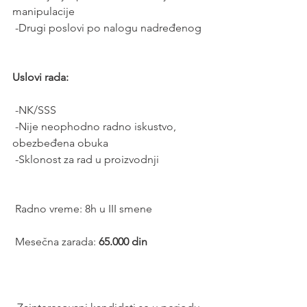
manipulacije
 -Drugi poslovi po nalogu nadređenog 
Uslovi rada: 
 -NK/SSS
 -Nije neophodno radno iskustvo, 
obezbeđena obuka
 -Sklonost za rad u proizvodnji 
 Radno vreme: 8h u III smene 
 Mesečna zarada: 
65.000 din