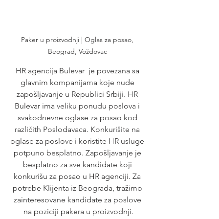
Paker u proizvodnji | Oglas za posao, 
Beograd, Voždovac 
HR agencija Bulevar  je povezana sa 
glavnim kompanijama koje nude 
zapošljavanje u Republici Srbiji. HR 
Bulevar ima veliku ponudu poslova i 
svakodnevne oglase za posao kod 
različith Poslodavaca. Konkurišite na 
oglase za poslove i koristite HR usluge 
potpuno besplatno. Zapošljavanje je 
besplatno za sve kandidate koji 
konkurišu za posao u HR agenciji. Za 
potrebe Klijenta iz Beograda, tražimo 
zainteresovane kandidate za poslove 
na poziciji pakera u proizvodnji.