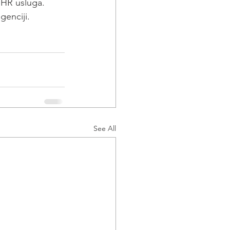
 HR usluga. 
enciji.
See All