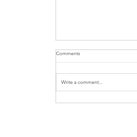
Comments
Write a comment...
Vozač B kategorije | Beograd
- Posao