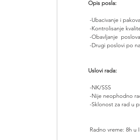
Opis posla:
 -Ubacivanje i pakov
 -Kontrolisanje kval
 -Obavljanje  poslov
 -Drugi poslovi po 
Uslovi rada: 
 -NK/SSS
 -Nije neophodno r
 -Sklonost za rad u p
 Radno vreme: 8h u I