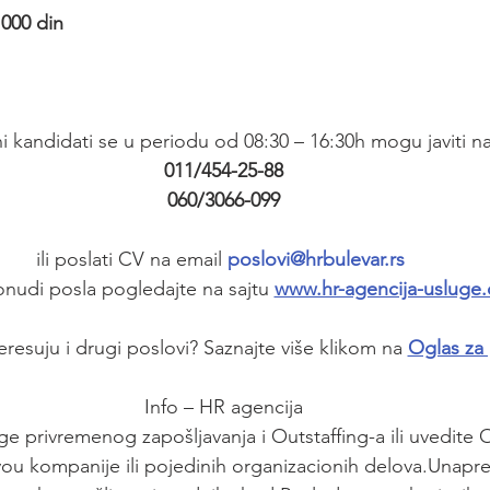
.000 din
i kandidati se u periodu od 08:30 – 16:30h mogu javiti na
011/454-25-88
060/3066-099
ili poslati CV na email 
poslovi@hrbulevar.rs 
onudi posla pogledajte na sajtu 
www.hr-agencija-usluge
teresuju i drugi poslovi? Saznajte više klikom na
Oglas za
Info – HR agencija
ge privremenog zapošljavanja i Outstaffing-a ili uvedite
vou kompanije ili pojedinih organizacionih delova.Unap