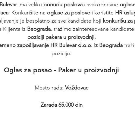
Bulevar
 ima veliku 
ponudu poslova
 i svakodnevne 
oglas
vaca
. Konkurišite na 
oglase za poslove
 i koristite 
HR uslu
javanje je besplatno za sve kandidate koji 
konkurišu za
 Klijenta iz 
Beograda
, tražimo zainteresovane kandidate 
poziciji pakera u proizvodnji.
remeno zapošljavanje HR Bulevar d.o.o. iz Beograda
 traži
poziciju:
Oglas za posao - Paker u proizvodnji
Mesto rada: 
Voždovac
 Zarada 65.000 din 