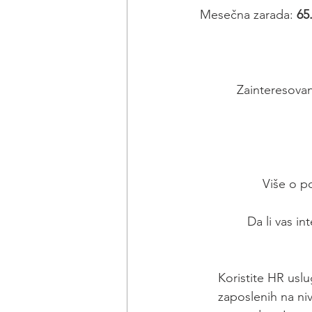
 Mesečna zarada: 
65
Zainteresovan
Više o p
Da li vas in
Koristite HR uslu
zaposlenih na ni