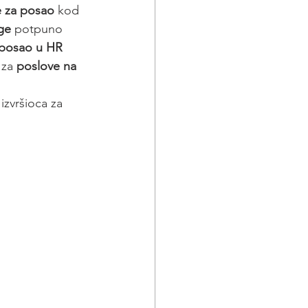
e za posao
 kod 
ge
 potpuno 
 posao u HR 
za 
poslove na 
 izvršioca za 