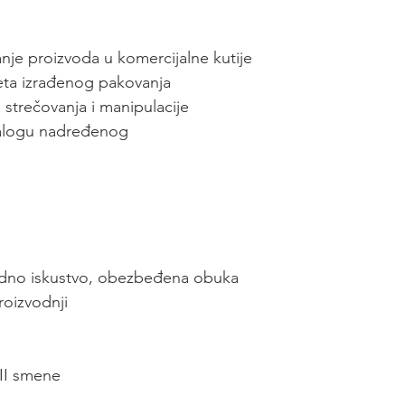
anje proizvoda u komercijalne kutije
iteta izrađenog pakovanja
a strečovanja i manipulacije
nalogu nadređenog 
adno iskustvo, obezbeđena obuka
roizvodnji 
II smene 