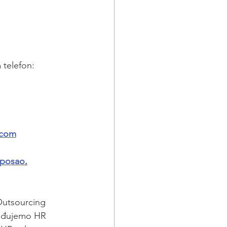
 telefon:
.com
 posao
.
 Outsourcing 
ređujemo HR 