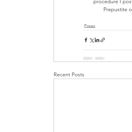
procedure I post
Prepustite 
Posao
Recent Posts