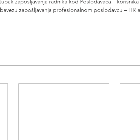
upak zapošljavanja radnika kod Poslodavaca – korisnika
obavezu zapošljavanja profesionalnom poslodavcu – HR ag