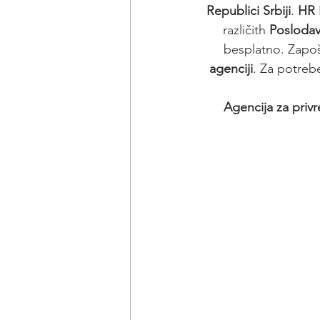
Republici Srbiji
. 
HR 
različith 
Posloda
besplatno. Zapošl
agenciji
. Za potrebe
Agencija za priv