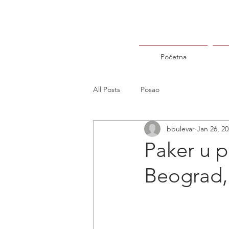
Početna
All Posts
Posao
bbulevar
Jan 26, 2
Paker u p
Beograd,