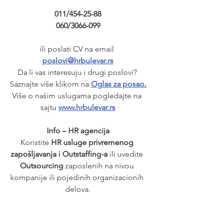
011/454-25-88
060/3066-099
ili poslati CV na email 
poslovi@hrbulevar.rs
Da li vas interesuju i drugi poslovi? 
Saznajte više klikom na 
Oglas za posao
.
Više o našim uslugama pogledajte na 
sajtu 
www.hrbulevar.rs
Info – HR agencija
Koristite 
HR usluge privremenog 
zapošljavanja i Outstaffing-a
 ili uvedite 
Outsourcing
 zaposlenih na nivou 
kompanije ili pojedinih organizacionih 
delova.
Unapređujemo 
HR
 procedure I 