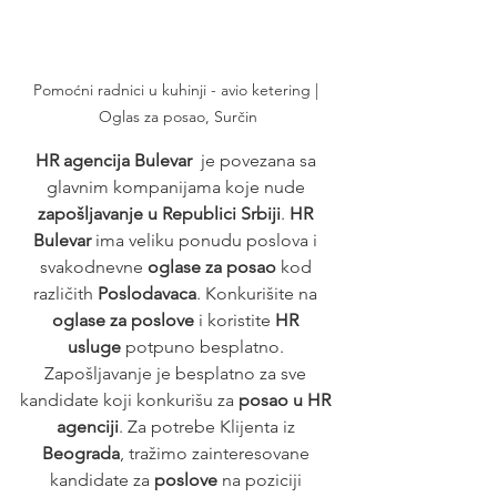
Pomoćni radnici u kuhinji - avio ketering | 
Oglas za posao, Surčin
HR agencija Bulevar
  je povezana sa 
glavnim kompanijama koje nude 
zapošljavanje u Republici Srbiji
. 
HR 
Bulevar
 ima veliku ponudu poslova i 
svakodnevne 
oglase za posao
 kod 
različith 
Poslodavaca
. Konkurišite na 
oglase za poslove
 i koristite 
HR 
usluge
 potpuno besplatno. 
Zapošljavanje je besplatno za sve 
kandidate koji konkurišu za 
posao u HR 
agenciji
. Za potrebe Klijenta iz 
Beograda
, tražimo zainteresovane 
kandidate za 
poslove
 na poziciji 