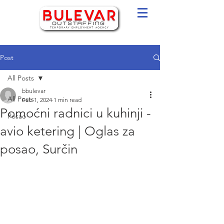
Post
All Posts
bbulevar
All Posts
Feb 1, 2024
1 min read
Pomoćni radnici u kuhinji -
Posao
avio ketering | Oglas za
posao, Surčin