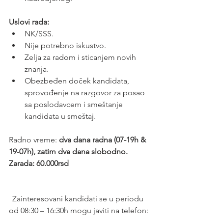
Uslovi rada:
NK/SSS.
Nije potrebno iskustvo.
Zelja za radom i sticanjem novih 
znanja.
Obezbeđen doček kandidata, 
sprovođenje na razgovor za posao 
sa poslodavcem i smeštanje 
kandidata u smeštaj.
Radno vreme: 
dva dana radna (07-19h & 
19-07h), zatim dva dana slobodno.
Zarada: 60.000rsd
Zainteresovani kandidati se u periodu 
od 08:30 – 16:30h mogu javiti na telefon: