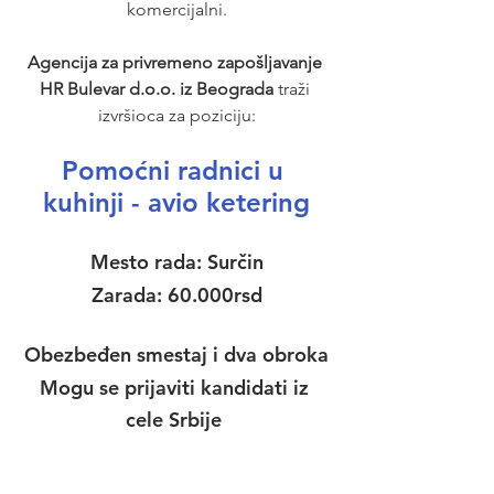
komercijalni.
Agencija za privremeno zapošljavanje 
HR Bulevar d.o.o. iz Beograda
 traži 
izvršioca za poziciju:
Pomoćni radnici u 
kuhinji - avio ketering
Mesto rada:
 Surčin
Zarada:
 60.000rsd
Obezbeđen smestaj i dva obroka
Mogu se prijaviti kandidati iz 
cele Srbije 