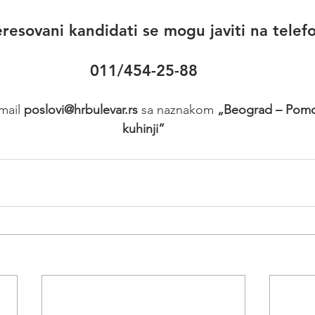
eresovani kandidati se mogu javiti na telef
011/454-25-88
mail 
poslovi@hrbulevar.rs 
sa naznakom 
„Beograd – Pomoć
kuhinji“