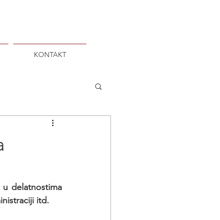
KONTAKT
a
 u delatnostima 
straciji itd.