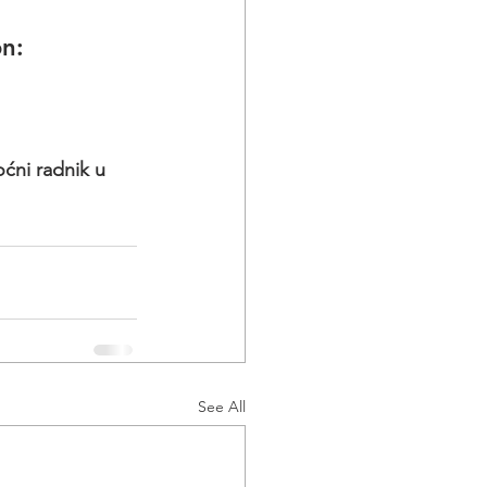
on:
ni radnik u 
See All