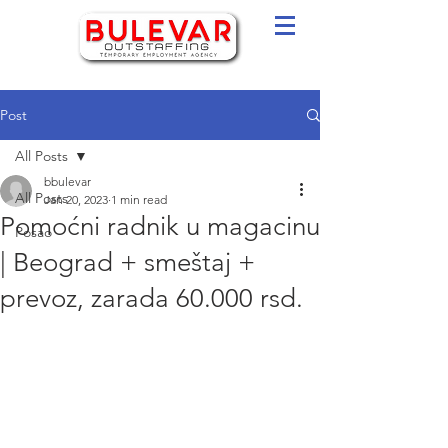
Post
All Posts
bbulevar
All Posts
Jan 20, 2023
1 min read
Pomoćni radnik u magacinu
Posao
| Beograd + smeštaj +
prevoz, zarada 60.000 rsd.