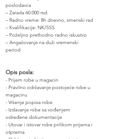
poslodavca
– Zarada 60.000 rsd.
– Radno vreme: 8h dnevno, smenski rad
– Kvalifikacije: NK/SSS
– Poželjno prethodno radno iskustvo
– Angažovanje na duži vremenski 
period
Opis posla:
- Prijem robe u magacin 
- Pravilno održavanje postojeće robe u 
magacinu
- Vršenje popisa robe
- Izdavanje robe sa vođenjem 
određene dokumentacije
- Utovar i istovar robe prilikom prijema i 
otprema