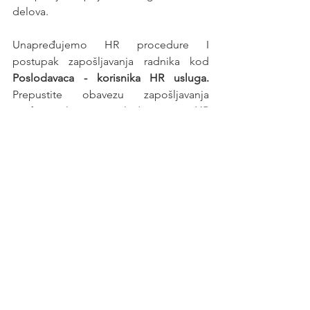
delova.
Unapređujemo HR procedure I 
postupak zapošljavanja radnika kod 
Poslodavaca - korisnika HR usluga. 
Prepustite obavezu zapošljavanja 
profesionalnom poslodavcu - 
HR 
agenciji
.
Posao
See All
Recent Posts