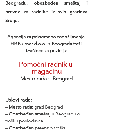
Beogradu, obezbeđen smeštaj i 
prevoz za radnike iz svih gradova 
Srbije.
Agencija za privremeno zapošljavanje 
HR Bulevar d.o.o. iz Beograda traži 
izvršioca za poziciju:
Pomoćni radnik u 
magacinu
Mesto rada :  Beograd
Uslovi rada:
–
 Mesto rada:
 grad Beograd
– 
Obezbeđen smeštaj
 u Beogradu o 
trošku poslodavca
– 
Obezbeđen prevoz
 o trošku 