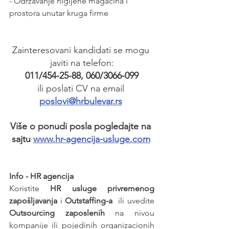
- Održavanje higijene magacina i 
prostora unutar kruga firme
Zainteresovani kandidati se mogu 
javiti na telefon:
011/454-25-88, 060/3066-099
ili poslati CV na email 
poslovi@hrbulevar.rs
Više o ponudi posla pogledajte na 
sajtu 
www.hr-agencija-usluge.com
Info - HR agencija 
Koristite 
HR usluge privremenog 
zapošljavanja
 i 
Outstaffing-a
  ili uvedite 
Outsourcing zaposlenih
 na nivou 
kompanije ili pojedinih organizacionih 