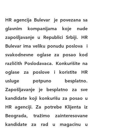
HR agencija Bulevar
  je povezana sa 
glavnim kompanijama koje nude 
zapošljavanje u Republici Srbiji. 
HR 
Bulevar 
ima veliku 
ponudu poslova
  i 
svakodnevne 
oglase za posao
 kod 
različith Poslodavaca. Konkurišite na 
oglase za poslove
 i koristite 
HR 
usluge
 potpuno besplatno. 
Zapošljavanje je besplatno za sve 
kandidate koji konkurišu za posao u 
HR agenciji
. Za potrebe Klijenta iz 
Beograda, tražimo zainteresovane 
kandidate za rad u magacinu u 