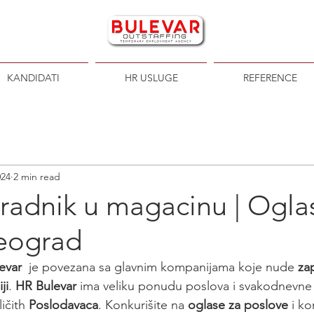
KANDIDATI
HR USLUGE
REFERENCE
024
2 min read
radnik u magacinu | Ogla
eograd
evar
  je povezana sa glavnim kompanijama koje nude 
za
ji
. 
HR Bulevar
 ima veliku ponudu poslova i svakodnevne
ičith 
Poslodavaca
. Konkurišite na 
oglase za poslove
 i ko