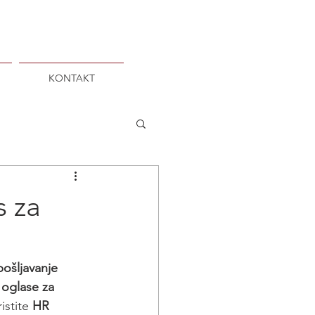
KONTAKT
s za
pošljavanje 
 
oglase za 
ristite 
HR 