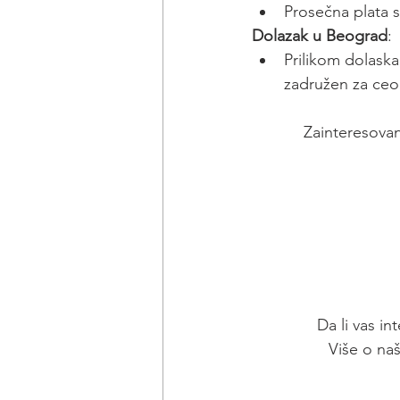
Prosečna plata s
Dolazak u Beograd
:
Prilikom dolaska
zadružen za ceo
Zainteresovan
Da li vas in
Više o na