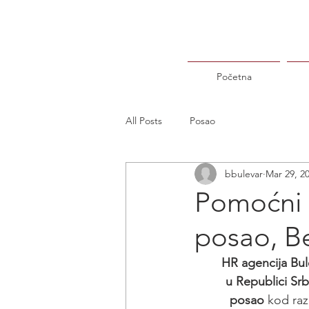
Početna
All Posts
Posao
bbulevar
Mar 29, 2
Pomoćni 
posao, B
HR agencija Bul
u Republici Srbi
posao
 kod razl