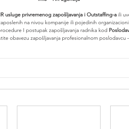
R usluge privremenog zapošljavanja i Outstaffing-a
 ili u
zaposlenih na nivou kompanije ili pojedinih organizacion
procedure I postupak zapošljavanja radnika kod 
Poslodav
stite obavezu zapošljavanja profesionalnom poslodavcu –