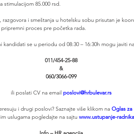
a stimulacijom 85.000 rsd.
, razgovora i smeštanja u hotelsku sobu prisutan je koord
 pripremni proces pre početka rada.
i kandidati se u periodu od 08:30 – 16:30h mogu javiti na
011/454-25-88
&
060/3066-099
ili poslati CV na email 
poslovi@hrbulevar.rs
teresuju i drugi poslovi? Saznajte više klikom na 
Oglas za
šim uslugama pogledajte na sajtu 
www.ustupanje-radnik
Info – HR agencija