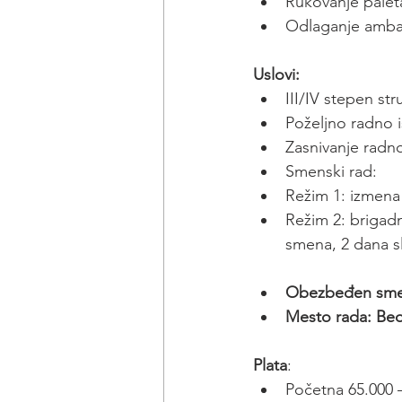
Rukovanje palet
Odlaganje ambal
Uslovi:
III/IV stepen st
Poželjno radno i
Zasnivanje rad
Smenski rad:
Režim 1: izmen
Režim 2: brigad
smena, 2 dana 
Obezbeđen smeš
Mesto rada: Be
Plata
:
Početna 65.000 