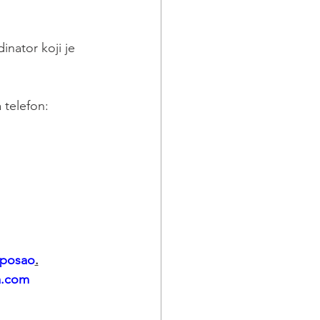
inator koji je 
 telefon:
 posao
.
a.com