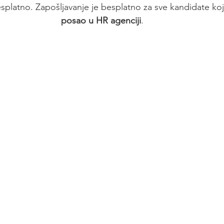
platno. Zapošljavanje je besplatno za sve kandidate koji
posao u HR agenciji
.