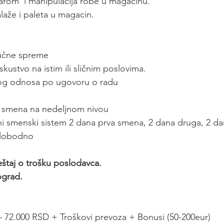
arom  i manipulacija robe u magacinu.
aže i paleta u magacin.
ručne spreme
skustvo na istim ili sličnim poslovima.
nog odnosa po ugovoru o radu
a smena na nedeljnom nivou
ni smenski sistem 2 dana prva smena, 2 dana druga, 2 da
slobodno
taj o trošku poslodavca.
ograd.
– 72.000 RSD + Troškovi prevoza + Bonusi (50-200eur)