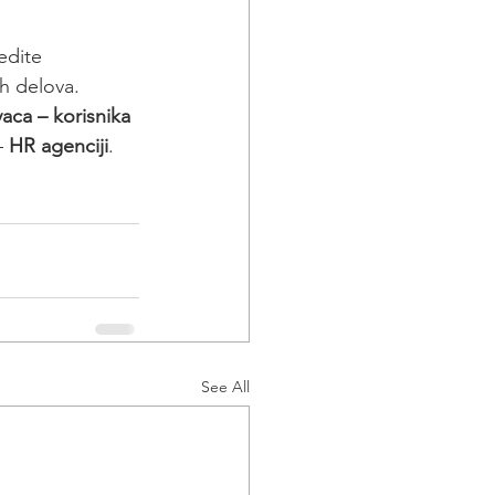
vedite 
ih delova.
aca – korisnika 
 
HR agenciji
.
See All