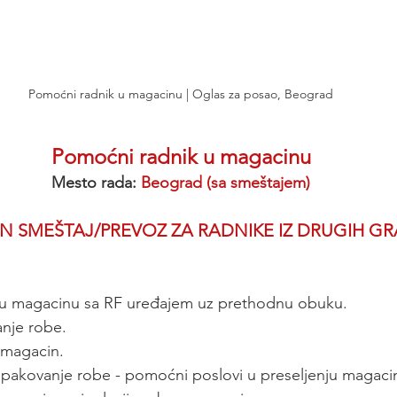
Pomoćni radnik u magacinu | Oglas za posao, Beograd
Pomoćni radnik u magacinu
Mesto rada: 
Beograd (sa smeštajem)
 SMEŠTAJ/PREVOZ ZA RADNIKE IZ DRUGIH G
 u magacinu sa RF uređajem uz prethodnu obuku.
anje robe.
 magacin.
i pakovanje robe - pomoćni poslovi u preseljenju magaci