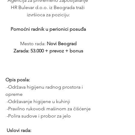
Agencija za privremeno zapošljavanje 
HR Bulevar d.o.o. iz Beograda traži 
izvršioca za poziciju:
Pomoćni radnik u perionici posuđa
Mesto rada:
 Novi Beograd
 Zarada: 53.000 + prevoz + bonus 
Opis posla:
 -Održava higijenu radnog prostora i 
opreme
 -Održavanje higijene u kuhinji
 -Pravilno rukovodi mašinom za čišćenje
 -Polira sudove i probor za jelo
 Uslovi rada: