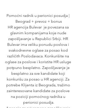
Pomoćni radnik u perionici posudja | 
Beograd + prevoz + bonus
HR agencija Bulevar  je povezana sa 
glavnim kompanijama koje nude 
zapošljavanje u Republici Srbiji. HR 
Bulevar ima veliku ponudu poslova i 
svakodnevne oglase za posao kod 
različith Poslodavaca. Konkurišite na 
oglase za poslove i koristite HR usluge 
potpuno besplatno. Zapošljavanje je 
besplatno za sve kandidate koji 
konkurišu za posao u HR agenciji. Za 
potrebe Klijenta iz Beograda, tražimo 
zainteresovane kandidate za poslove 
na poziciji pomoćnog radnika u 
perionici posudja.