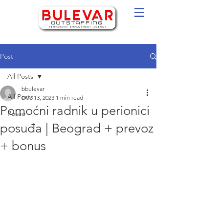
Post
All Posts
bbulevar
All Posts
Dec 13, 2023
1 min read
Pomoćni radnik u perionici
Posao
posuđa | Beograd + prevoz
+ bonus