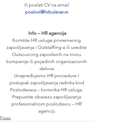
ili poslati CV na email
poslovi@hrbulevar.rs 
Info – HR agencija
Koristite HR usluge privremenog 
zapošljavanja i Outstaffing-a ili uvedite 
Outsourcing zaposlenih na nivou 
kompanije ili pojedinih organizacionih 
delova.
Unapređujemo HR procedure I 
postupak zapošljavanja radnika kod 
Poslodavaca – korisnika HR usluga. 
Prepustite obavezu zapošljavanja 
profesionalnom poslodavcu – HR 
agenciji.
Posao