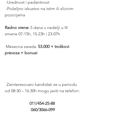
 -Urednost i pedantnost
 -Poželjno iskustvo na istim ili slicnim 
pozicijama  
Radno vrene:
 5 dana u nedelji u III 
smene 07-15h, 15-23h i 23-07h
 Mesecna zarada: 
53.000 + troškovi 
prevoza + bonusi 
Zainteresovani kandidati se u periodu 
od 08:30 – 16:30h mogu javiti na telefon:
011/454-25-88
 060/3066-099