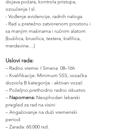
dojava požara, kontrola pristupa, 
ozvučenje I sl. 
- Vođenje evidencije, radnih naloga
- Rad u pretežno zatvorenom prostoru i 
sa manjim mašinama i ručnim alatom 
(bušilica, brusilica, testera, šrafilica, 
merdevine…)
Uslovi rada:
– Radno vreme: I Smena  08–16h
– Kvalifikacije: Minimum SSS, vozačka 
dozvola B kategorije - aktivan vozač
– Poželjno prethodno radno iskustvo
– 
Napomena:
 Neophodan lekarski 
pregled za rad na visini
– Angažovanje na duži vremenski 
period
– Zarada: 60.000 rsd. 