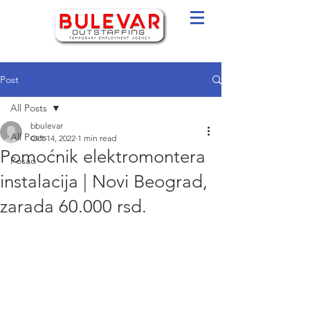
Post
All Posts
bbulevar
All Posts
Oct 14, 2022
1 min read
Pomoćnik elektromontera
Posao
instalacija | Novi Beograd,
zarada 60.000 rsd.