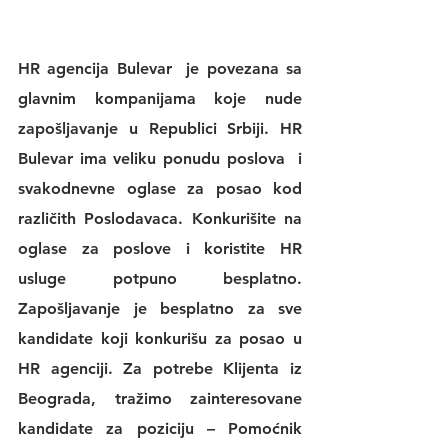
HR agencija Bulevar
  je povezana sa 
glavnim kompanijama koje nude 
zapošljavanje u Republici Srbiji. 
HR 
Bulevar 
ima veliku 
ponudu poslova
  i 
svakodnevne 
oglase za posao
 kod 
različith Poslodavaca. Konkurišite na 
oglase za poslove
 i koristite 
HR 
usluge
 potpuno besplatno. 
Zapošljavanje je besplatno za sve 
kandidate koji konkurišu za posao u 
HR agenciji
. Za potrebe Klijenta iz 
Beograda, tražimo zainteresovane 
kandidate za poziciju – Pomoćnik 