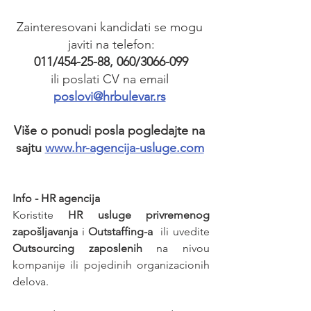
Zainteresovani kandidati se mogu 
javiti na telefon:
011/454-25-88, 060/3066-099
ili poslati CV na email 
poslovi@hrbulevar.rs
Više o ponudi posla pogledajte na 
sajtu 
www.hr-agencija-usluge.com
Info - HR agencija 
Koristite 
HR usluge privremenog 
zapošljavanja
 i 
Outstaffing-a
  ili uvedite 
Outsourcing zaposlenih
 na nivou 
kompanije ili pojedinih organizacionih 
delova.