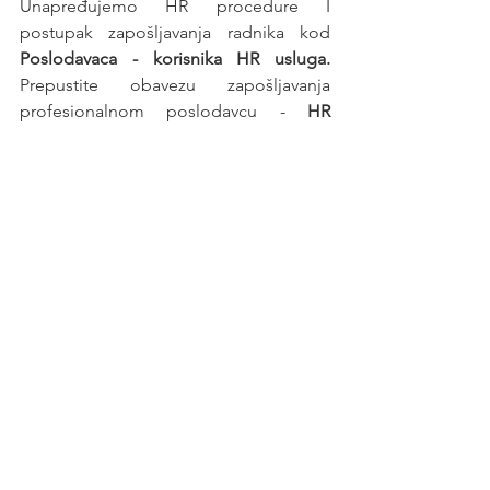
Unapređujemo HR procedure I 
postupak zapošljavanja radnika kod 
Poslodavaca - korisnika HR usluga. 
Prepustite obavezu zapošljavanja 
profesionalnom poslodavcu - 
HR 
agenciji
.
Posao
See All
Recent Posts