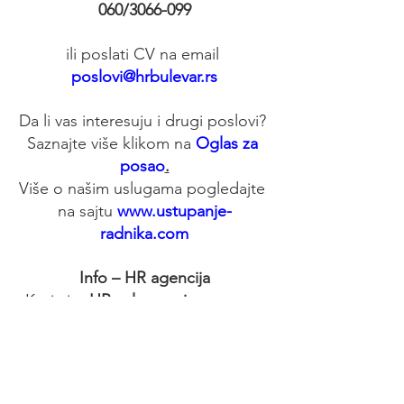
060/3066-099
ili poslati CV na email 
poslovi@hrbulevar.rs
Da li vas interesuju i drugi poslovi? 
Saznajte više klikom na 
Oglas za 
posao
.
Više o našim uslugama pogledajte 
na sajtu 
www.ustupanje-
radnika.com
Info – HR agencija
Koristite 
HR usluge privremenog 
zapošljavanja i Outstaffing-a
 ili 
uvedite 
Outsourcing
 zaposlenih na 
nivou kompanije ili pojedinih 
organizacionih delova.