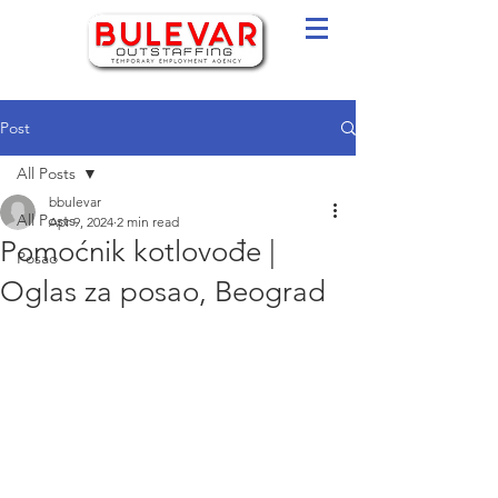
Post
All Posts
bbulevar
All Posts
Apr 9, 2024
2 min read
Pomoćnik kotlovođe |
Posao
Oglas za posao, Beograd