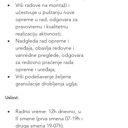
Vrši radove na montaži i 
učestvuje u puštanju nove 
opreme u rad, odgovara za 
pravovremu i kvalitetnu 
realizaciju aktivnosti;
Nadgleda rad opreme i 
uređaja, obavlja redovne i 
vanredne preglede, odgovara 
za redovno praćenje rada 
opreme i uređaja;
Vrši podešavanje željene 
granulacije drobljenja uglja;
Uslovi:
Radno vreme: 12h dnevno, u 
II smene (prva smena 07-19h i 
druga smena 19-07h).