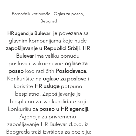
Pomoćnik kotlovođe | Oglas za posao, 
Beograd
  je povezana sa 
HR agencija Bulevar
glavnim kompanijama koje nude 
zapošljavanje u Republici Srbiji
. 
HR 
Bulevar
 ima veliku ponudu 
poslova i svakodnevne 
oglase za 
posao
 kod različith 
Poslodavaca
. 
Konkurišite na 
oglase za poslove
 i 
koristite 
HR usluge
 potpuno 
besplatno. Zapošljavanje je 
besplatno za sve kandidate koji 
konkurišu za 
posao u HR agenciji
.
Agencija za privremeno 
zapošljavanje HR Bulevar d.o.o. iz 
Beograda traži izvršioca za poziciju: