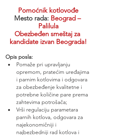
Pomoćnik kotlovođe
Mesto rada: 
Beograd – 
Palilula
Obezbeđen smeštaj za 
kandidate izvan Beograda!
Opis posla: 
Pomaže pri upravljanju 
opremom, pratećim uređajima 
i parnim kotlovima i odgovara 
za obezbeđenje kvalitetne i 
potrebne količine pare prema 
zahtevima potrošača;
Vrši regulaciju parametara 
parnih kotlova, odgovara za 
najekonomičniji i 
najbezbedniji rad kotlova i 