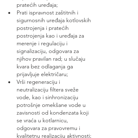
pratećih uređaja;
Prati ispravnost zaštitnih i 
sigurnosnih uređaja kotlovskih 
postrojenja i pratećih 
postrojenja kao i uređaja za 
merenje i regulaciju i 
signalizaciju, odgovara za 
njihov pravilan rad; u slučaju 
kvara bez odlaganja ga 
prijavljuje električaru;
Vrši regeneraciju i 
neutralizaciju filtera sveže 
vode, kao i sinhronizaciju 
potrošnje omekšane vode u 
zavisnosti od kondenzata koji 
se vraća u kotlarnicu, 
odgovara za pravovremu i 
kvalitetnu realizaciju aktivnosti;