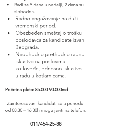
Radi se 5 dana u nedelji, 2 dana su 
slobodna.
Radno angažovanje na duži 
vremenski period.
Obezbeđen smeštaj o trošku 
poslodavca za kandidate izvan 
Beograda.
Neophodno prethodno radno 
iskustvo na poslovima 
kotlovođe, odnosno iskustvo 
u radu u kotlarnicama.
Početna plata: 85.000-90.000rsd
Zainteresovani kandidati se u periodu 
od 08:30 – 16:30h mogu javiti na telefon:
011/454-25-88