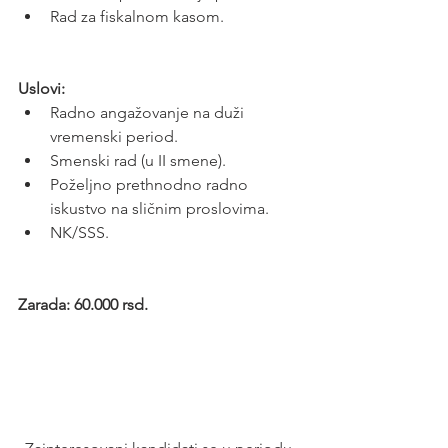
Rad za fiskalnom kasom.
Uslovi:
Radno angažovanje na duži 
vremenski period.
Smenski rad (u II smene).
Poželjno prethnodno radno 
iskustvo na sličnim proslovima.
NK/SSS.
Zarada: 60.000 rsd.