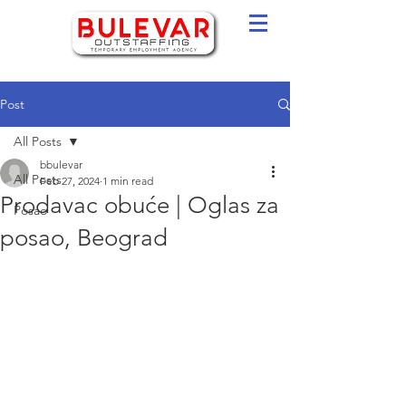
Post
All Posts
bbulevar
All Posts
Feb 27, 2024
1 min read
Prodavac obuće | Oglas za
Posao
posao, Beograd