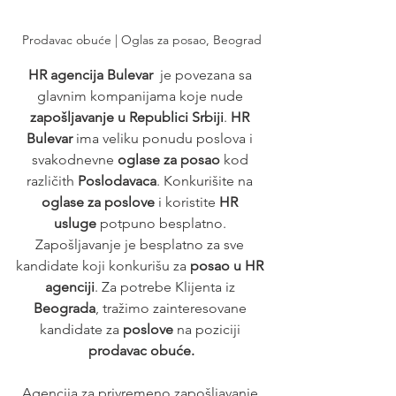
Prodavac obuće | Oglas za posao, Beograd
HR agencija Bulevar
  je povezana sa 
glavnim kompanijama koje nude 
zapošljavanje u Republici Srbiji
. 
HR 
Bulevar
 ima veliku ponudu poslova i 
svakodnevne 
oglase za posao
 kod 
različith 
Poslodavaca
. Konkurišite na 
oglase za poslove
 i koristite 
HR 
usluge
 potpuno besplatno. 
Zapošljavanje je besplatno za sve 
kandidate koji konkurišu za 
posao u HR 
agenciji
. Za potrebe Klijenta iz 
Beograda
, tražimo zainteresovane 
kandidate za 
poslove
 na poziciji 
prodavac obuće.
Agencija za privremeno zapošljavanje 