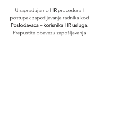
Unapređujemo 
HR
 procedure I 
postupak zapošljavanja radnika kod 
Poslodavaca – korisnika HR usluga
. 
Prepustite obavezu zapošljavanja 
profesionalnom poslodavcu – 
HR 
agenciji
.
See All
Recent Posts