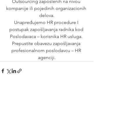
Outsourcing zaposlenih na nivou 
kompanije ili pojedinih organizacionih 
delova.
Unapređujemo HR procedure I 
postupak zapošljavanja radnika kod 
Poslodavaca – korisnika HR usluga. 
Prepustite obavezu zapošljavanja 
profesionalnom poslodavcu – HR 
agenciji.
See All
Recent Posts