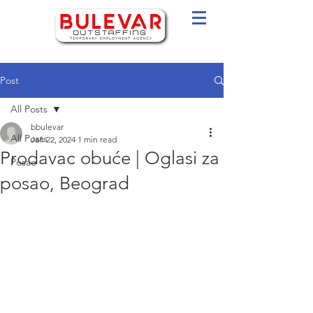
Post
All Posts
bbulevar
All Posts
Jan 22, 2024
1 min read
Prodavac obuće | Oglasi za
Posao
posao, Beograd