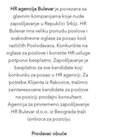
HR agencija Bulevar
 je povezana sa 
glavnim kompanijama koje nude 
zapošljavanje u Republici Srbiji. HR 
Bulevar ima veliku ponudu poslova i 
svakodnevne oglase za posao kod 
različith Poslodavaca. Konkurišite na 
oglase za poslove i koristite HR usluge 
potpuno besplatno. Zapošljavanje je 
besplatno za sve kandidate koji 
konkurišu za posao u HR agenciji. Za 
potrebe Klijenta iz Rakovice, tražimo 
zainteresovane kandidate za poslove 
na poziciji prodajni konsultant.
Agencija za privremeno zapošljavanje 
HR Bulevar d.o.o. iz Beograda traži 
izvršioca za poziciju:
Prodavac obuće