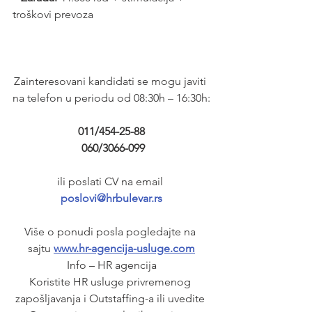
troškovi prevoza
Zainteresovani kandidati se mogu javiti 
na telefon u periodu od 08:30h – 16:30h:
011/454-25-88
 060/3066-099
ili poslati CV na email 
poslovi@hrbulevar.rs
Više o ponudi posla pogledajte na 
sajtu 
www.hr-agencija-usluge.com
Info – HR agencija
Koristite HR usluge privremenog 
zapošljavanja i Outstaffing-a ili uvedite 