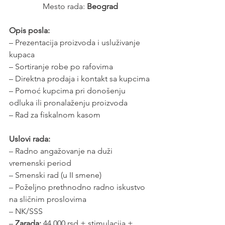
Mesto rada: 
Beograd
Opis posla:
– Prezentacija proizvoda i usluživanje 
kupaca
– Sortiranje robe po rafovima
– Direktna prodaja i kontakt sa kupcima
– Pomoć kupcima pri donošenju 
odluka ili pronalaženju proizvoda
– Rad za fiskalnom kasom
Uslovi rada:
– Radno angažovanje na duži 
vremenski period
– Smenski rad (u II smene)
– Poželjno prethnodno radno iskustvo 
na sličnim proslovima
– NK/SSS
– 
Zarada:
 44.000 rsd + stimulacija + 