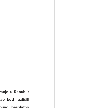
nje u Republici 
sao
 kod različith 
puno besplatno. 