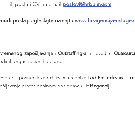
ili poslati CV na email 
poslovi@hrbulevar.rs
nudi posla pogledajte na sajtu 
www.hr-agencija-usluge
ivremenog zapošljavanja
 i 
Outstaffing-a
  ili uvedite 
Outsourc
edinih organizacionih delova.
dure I postupak zapošljavanja radnika kod 
ošljavanja profesionalnom poslodavcu - 
HR agenciji
.