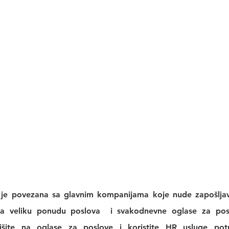
 je povezana sa glavnim kompanijama koje nude zapošljava
a veliku 
ponudu poslova
  i svakodnevne 
oglase za po
išite na 
oglase za poslove
 i koristite 
HR usluge
 pot