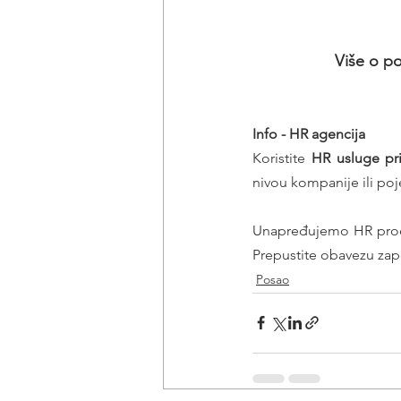
Više o po
Info - HR agencija 
Koristite 
HR usluge pr
nivou kompanije ili poj
Unapređujemo HR proce
Prepustite obavezu zap
Posao