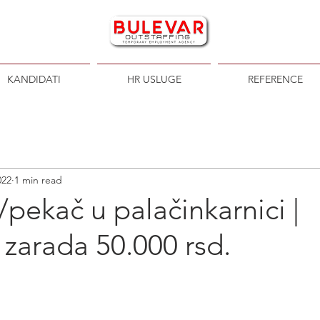
KANDIDATI
HR USLUGE
REFERENCE
022
1 min read
pekač u palačinkarnici |
zarada 50.000 rsd.