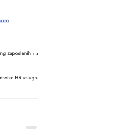
.com
ing zaposlenih
 na 
Poslodavaca - korisnika HR usluga. 