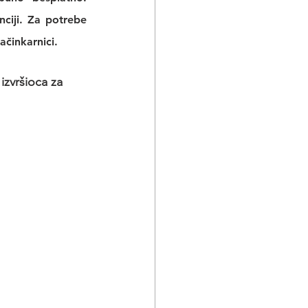
ciji
. Za potrebe 
činkarnici.
izvršioca za 