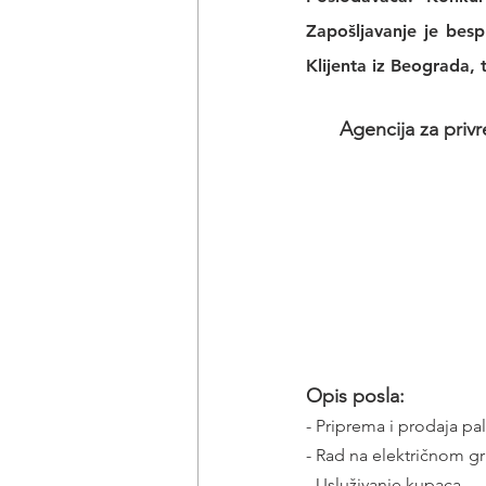
Zapošljavanje je bes
Klijenta iz Beograda,
Agencija za privr
Opis posla:
- Priprema i prodaja pa
- Rad na električnom gr
- Usluživanje kupaca  