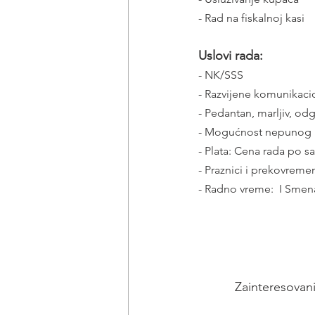
- Rad na fiskalnoj kasi
Uslovi rada:
- NK/SSS
- Razvijene komunikaci
- Pedantan, marljiv, od
- Mogućnost nepunog 
- Plata: Cena rada po sa
- Praznici i prekovreme
- Radno vreme:  I Smena:
Zainteresovani