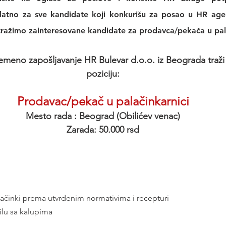
platno za sve kandidate koji konkurišu za posao u 
HR agen
 tražimo zainteresovane kandidate za prodavca/pekača u pala
emeno zapošljavanje HR Bulevar d.o.o. iz Beograda traži 
poziciju:
Prodavac/pekač u palačinkarnici
Mesto rada : Beograd (Obilićev venac)
Zarada: 50.000 rsd
lačinki prema utvrđenim normativima i recepturi
ilu sa kalupima