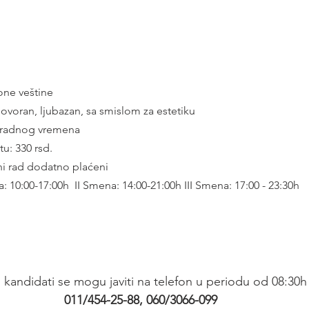
one veštine
govoran, ljubazan, sa smislom za estetiku
radnog vremena
tu: 330 rsd.
ni rad dodatno plaćeni
 10:00-17:00h  II Smena: 14:00-21:00h III Smena: 17:00 - 23:30h
 kandidati se mogu javiti na telefon u periodu od 08:30h 
011/454-25-88, 060/3066-099