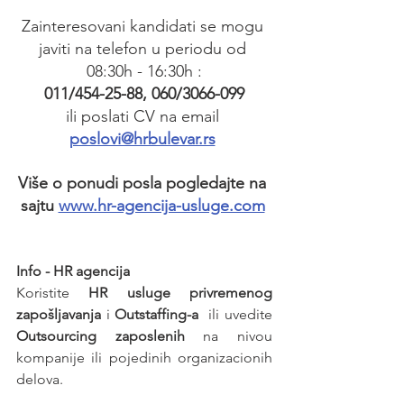
Zainteresovani kandidati se mogu 
javiti na telefon u periodu od 
08:30h - 16:30h :
011/454-25-88, 060/3066-099
ili poslati CV na email 
poslovi@hrbulevar.rs
Više o ponudi posla pogledajte na 
sajtu 
www.hr-agencija-usluge.com
Info - HR agencija 
Koristite 
HR usluge privremenog 
zapošljavanja
 i 
Outstaffing-a
  ili uvedite 
Outsourcing zaposlenih
 na nivou 
kompanije ili pojedinih organizacionih 
delova.