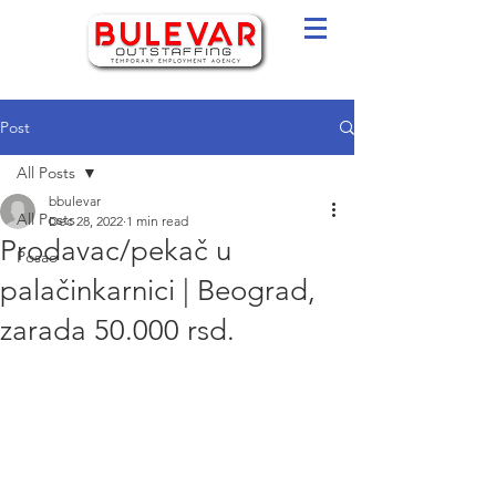
Post
All Posts
bbulevar
All Posts
Dec 28, 2022
1 min read
Prodavac/pekač u
Posao
palačinkarnici | Beograd,
zarada 50.000 rsd.