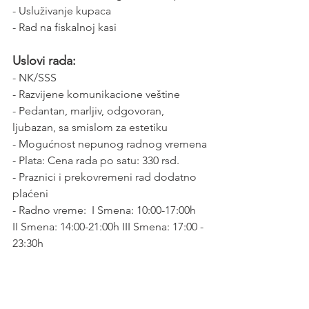
- Usluživanje kupaca  
- Rad na fiskalnoj kasi
Uslovi rada:
- NK/SSS
- Razvijene komunikacione veštine
- Pedantan, marljiv, odgovoran, 
ljubazan, sa smislom za estetiku
- Mogućnost nepunog radnog vremena
- Plata: Cena rada po satu: 330 rsd.
- Praznici i prekovremeni rad dodatno 
plaćeni
- Radno vreme:  I Smena: 10:00-17:00h  
II Smena: 14:00-21:00h III Smena: 17:00 - 
23:30h