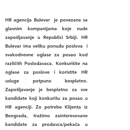
HR agencija Bulevar
  je povezana sa 
glavnim kompanijama koje nude 
zapošljavanje u Republici Srbiji. 
HR 
Bulevar 
ima veliku 
ponudu poslova
  i 
svakodnevne 
oglase za posao
 kod 
različith Poslodavaca. Konkurišite na 
oglase za poslove
 i koristite 
HR 
usluge
 potpuno besplatno. 
Zapošljavanje je besplatno za sve 
kandidate koji konkurišu za posao u 
HR agenciji
. Za potrebe Klijenta iz 
Beograda, tražimo zainteresovane 
kandidate za prodavca/pekača u 