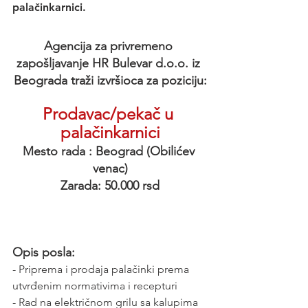
palačinkarnici.
Agencija za privremeno 
zapošljavanje HR Bulevar d.o.o. iz 
Beograda traži izvršioca za poziciju:
Prodavac/pekač u 
palačinkarnici
Mesto rada : Beograd (Obilićev 
venac)
Zarada: 50.000 rsd
Opis posla:
- Priprema i prodaja palačinki prema 
utvrđenim normativima i recepturi
- Rad na električnom grilu sa kalupima