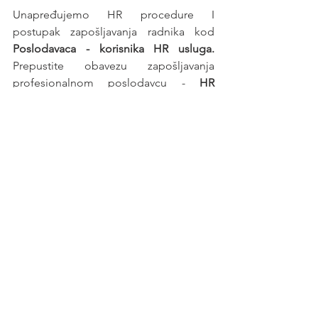
Unapređujemo HR procedure I 
postupak zapošljavanja radnika kod 
Poslodavaca - korisnika HR usluga. 
Prepustite obavezu zapošljavanja 
profesionalnom poslodavcu - 
HR 
agenciji
.
Posao
See All
Recent Posts