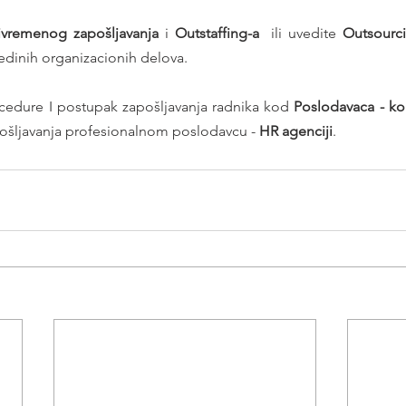
ivremenog zapošljavanja
 i 
Outstaffing-a
  ili uvedite 
Outsourc
edinih organizacionih delova.
dure I postupak zapošljavanja radnika kod 
ošljavanja profesionalnom poslodavcu - 
HR agenciji
.