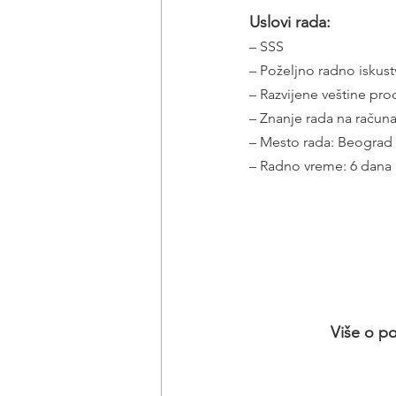
Uslovi rada:
– SSS
– Poželjno radno iskus
– Razvijene veštine pro
– Znanje rada na računa
– Mesto rada: Beograd
– Radno vreme: 6 dana 
Više o po