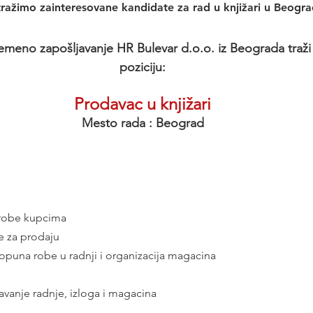
 tražimo zainteresovane kandidate za rad u knjižari u Beogra
emeno zapošljavanje HR Bulevar d.o.o. iz Beograda traži 
poziciju:
Prodavac u knjižari
Mesto rada : Beograd
a robe kupcima
e za prodaju
 dopuna robe u radnji i organizacija magacina
žavanje radnje, izloga i magacina