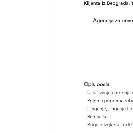
Klijenta iz Beograda,
Agencija za privr
Opis posla:
– Usluživanje i prodaj
– Prijem i priprema rob
– Izlaganje, slaganje i
– Rad na kasi
– Briga o izgledu i odr