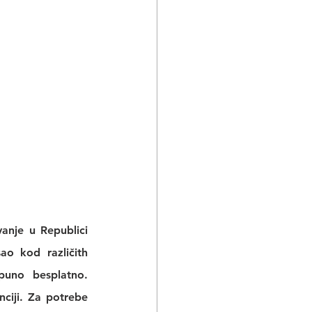
nje u Republici 
sao
 kod različith 
puno besplatno. 
ciji
. Za potrebe 