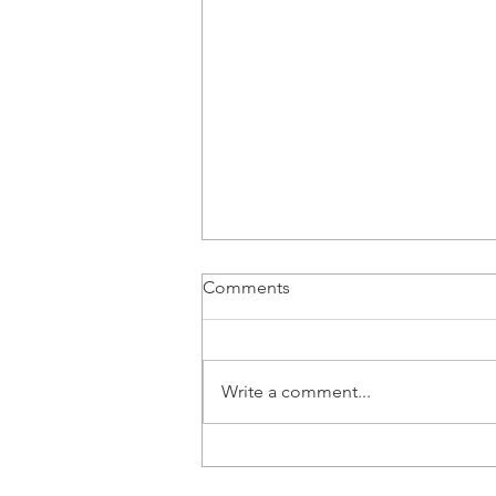
Comments
Write a comment...
Vozač B kategorije | Beograd
- Posao