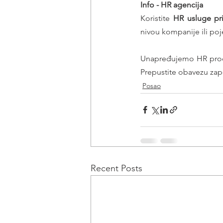
Info - HR agencija 
Koristite 
HR usluge pr
nivou kompanije ili poj
Unapređujemo HR proce
Prepustite obavezu zap
Posao
Recent Posts