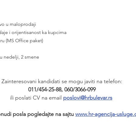
tvo u maloprodaji
daje i orijentisanost ka kupcima
ru (MS Office paket)
u nedelji, 2 smene
Zainteresovani kandidati se mogu javiti na telefon:
011/454-25-88, 060/3066-099
ili poslati CV na email 
poslovi@hrbulevar.rs
nudi posla pogledajte na sajtu 
www.hr-agencija-usluge