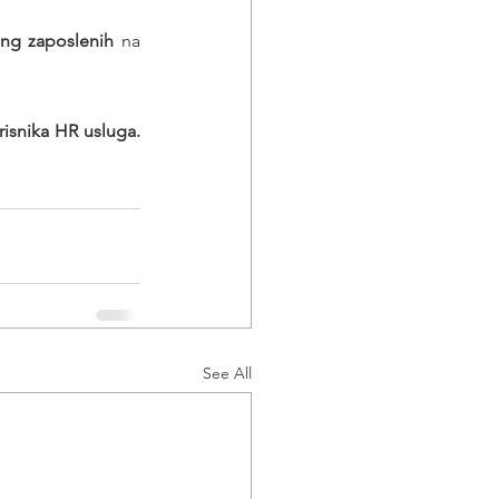
ing zaposlenih
 na 
Poslodavaca - korisnika HR usluga. 
See All