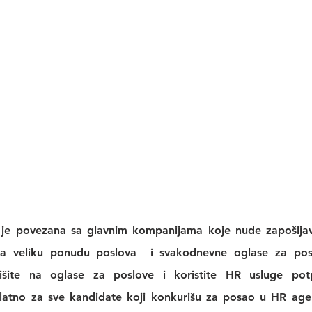
 je povezana sa glavnim kompanijama koje nude zapošljava
a veliku 
ponudu poslova
  i svakodnevne 
oglase za po
išite na 
oglase za poslove
 i koristite 
HR usluge
 pot
platno za sve kandidate koji konkurišu za posao u 
HR agen