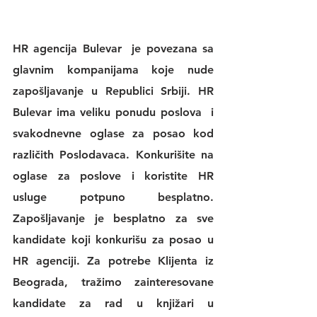
HR agencija Bulevar
  je povezana sa 
glavnim kompanijama koje nude 
zapošljavanje u Republici Srbiji. 
HR 
Bulevar 
ima veliku 
ponudu poslova
  i 
svakodnevne 
oglase za posao
 kod 
različith Poslodavaca. Konkurišite na 
oglase za poslove
 i koristite 
HR 
usluge
 potpuno besplatno. 
Zapošljavanje je besplatno za sve 
kandidate koji konkurišu za posao u 
HR agenciji
. Za potrebe Klijenta iz 
Beograda, tražimo zainteresovane 
kandidate za rad u knjižari u 