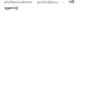
profesionalnom poslodavcu - 
HR 
agenciji
.
Posao
See All
Recent Posts