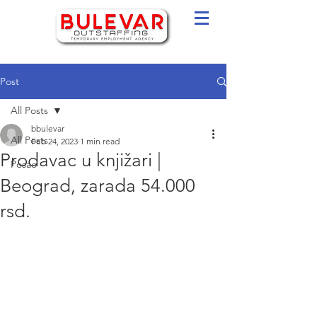
Post
All Posts
bbulevar
All Posts
Feb 24, 2023
1 min read
Prodavac u knjižari |
Posao
Beograd, zarada 54.000
rsd.