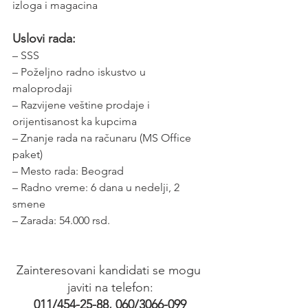
izloga i magacina
Uslovi rada:
– SSS
– Poželjno radno iskustvo u 
maloprodaji
– Razvijene veštine prodaje i 
orijentisanost ka kupcima
– Znanje rada na računaru (MS Office 
paket)
– Mesto rada: Beograd
– Radno vreme: 6 dana u nedelji, 2 
smene
– Zarada: 54.000 rsd.
Zainteresovani kandidati se mogu 
javiti na telefon:
011/454-25-88, 060/3066-099