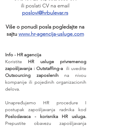
ili poslati CV na email 
poslovi@hrbulevar.rs
Više o ponudi posla pogledajte na 
sajtu 
www.hr-agencija-usluge.com
Info - HR agencija 
Koristite 
HR usluge privremenog 
zapošljavanja
 i 
Outstaffing-a
  ili uvedite 
Outsourcing zaposlenih
 na nivou 
kompanije ili pojedinih organizacionih 
delova.
Unapređujemo HR procedure I 
postupak zapošljavanja radnika kod 
Poslodavaca - korisnika HR usluga. 
Prepustite obavezu zapošljavanja 