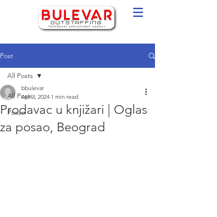
Post
All Posts
bbulevar
All Posts
Apr 3, 2024
1 min read
Prodavac u knjižari | Oglas
Posao
za posao, Beograd