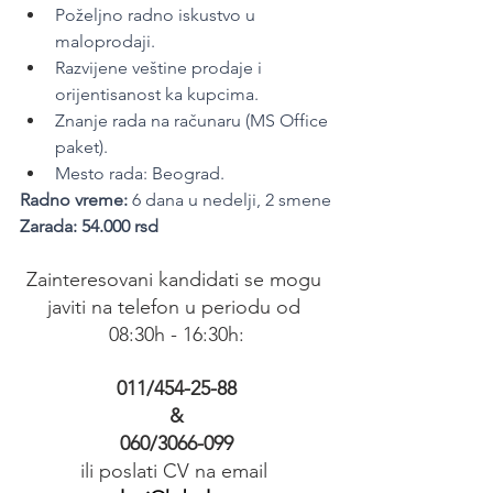
Poželjno radno iskustvo u 
maloprodaji.
Razvijene veštine prodaje i 
orijentisanost ka kupcima.
Znanje rada na računaru (MS Office 
paket).
Mesto rada: Beograd.
Radno vreme:
 6 dana u nedelji, 2 smene
Zarada: 54.000 rsd
Zainteresovani kandidati se mogu 
javiti na telefon u periodu od 
08:30h - 16:30h:
011/454-25-88
&
060/3066-099
ili poslati CV na email 