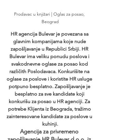
Prodavac u knjižari | Oglas za posao, 
Beograd
HR agencija Bulevar je povezana sa 
glavnim kompanijama koje nude 
zapošljavanje u Republici Srbiji. HR 
Bulevar ima veliku ponudu poslova i 
svakodnevne oglase za posao kod 
različith Poslodavaca. Konkurišite na 
oglase za poslove i koristite HR usluge 
potpuno besplatno. Zapošljavanje je 
besplatno za sve kandidate koji 
konkurišu za posao u HR agenciji. Za 
potrebe Klijenta iz Beograda, tražimo 
zainteresovane kandidate za poslove u 
kuhinji.
Agencija za privremeno 
zapošljavanje HR Bulevar d.o.o. iz 