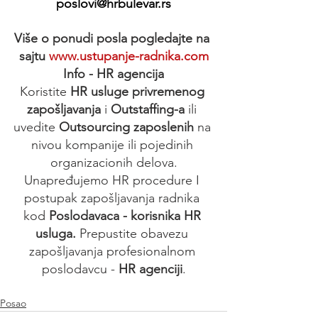
poslovi@hrbulevar.rs
Više o ponudi posla pogledajte na 
sajtu 
www.ustupanje-radnika.com
Info - HR agencija
Koristite 
HR usluge privremenog 
zapošljavanja
 i 
Outstaffing-a
 ili 
uvedite 
Outsourcing zaposlenih
 na 
nivou kompanije ili pojedinih 
organizacionih delova.
Unapređujemo HR procedure I 
postupak zapošljavanja radnika 
kod 
Poslodavaca - korisnika HR 
usluga. 
Prepustite obavezu 
zapošljavanja profesionalnom 
poslodavcu - 
HR agenciji
.
Posao