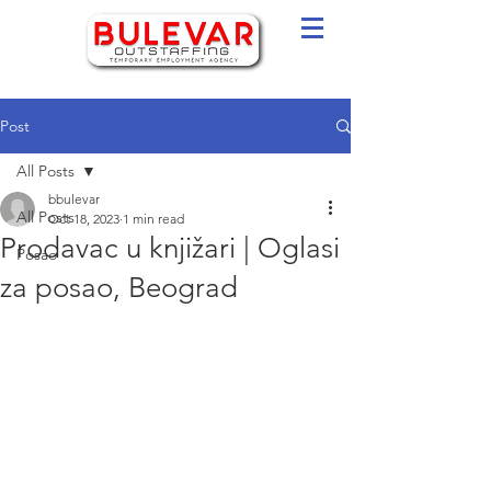
Post
All Posts
bbulevar
All Posts
Oct 18, 2023
1 min read
Prodavac u knjižari | Oglasi
Posao
za posao, Beograd