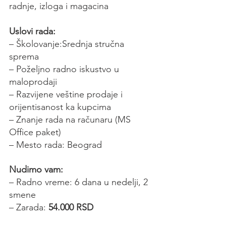
radnje, izloga i magacina
Uslovi rada:
– Školovanje:Srednja stručna 
sprema
– Poželjno radno iskustvo u 
maloprodaji
– Razvijene veštine prodaje i 
orijentisanost ka kupcima
– Znanje rada na računaru (MS 
Office paket)
– Mesto rada: Beograd
Nudimo vam:
– Radno vreme: 6 dana u nedelji, 2 
smene
– Zarada: 
54.000 RSD