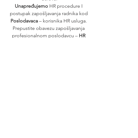
Unapređujemo 
HR procedure I 
postupak zapošljavanja radnika kod 
Poslodavaca 
– korisnika HR usluga. 
Prepustite obavezu zapošljavanja 
profesionalnom poslodavcu – 
HR 
agenciji.
Posao
See All
Recent Posts