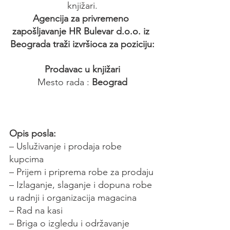
knjižari.
Agencija za privremeno 
zapošljavanje HR Bulevar d.o.o. iz 
Beograda traži izvršioca za poziciju:
Prodavac u knjižari
Mesto rada :
 Beograd
Opis posla:
– Usluživanje i prodaja robe 
kupcima
– Prijem i priprema robe za prodaju
– Izlaganje, slaganje i dopuna robe 
u radnji i organizacija magacina
– Rad na kasi
– Briga o izgledu i održavanje 