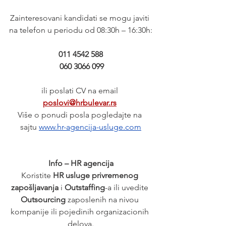
Zainteresovani kandidati se mogu javiti 
na telefon u periodu od 08:30h – 16:30h:
011 4542 588
 060 3066 099
ili poslati CV na email 
poslovi@hrbulevar.rs
Više o ponudi posla pogledajte na 
sajtu
www.hr-agencija-usluge.com
Info – HR agencija
Koristite 
HR usluge privremenog 
zapošljavanja
 i 
Outstaffing
-a ili uvedite 
Outsourcing 
zaposlenih na nivou 
kompanije ili pojedinih organizacionih 
delova.