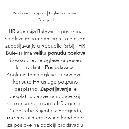
Prodavac u knjižari | Oglasi za posao, 
Beograd
HR agencija Bulevar
 je povezana 
sa glavnim kompanijama koje nude 
zapošljavanje u Republici Srbiji. HR 
Bulevar ima 
veliku ponudu poslova
i svakodnevne oglase za posao 
kod različith 
Poslodavaca
. 
Konkurišite na oglase za poslove i 
koristite HR usluge potpuno 
besplatno. 
Zapošljavanje 
je 
besplatno za sve kandidate koji 
konkurišu za posao u HR agenciji. 
Za potrebe Klijenta iz Beograda, 
tražimo zainteresovane kandidate 
za poslove na poziciji prodavac u 