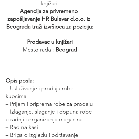
knjižari.
Agencija za privremeno 
zapošljavanje HR Bulevar d.o.o. iz 
Beograda traži izvršioca za poziciju:
Prodavac u knjižari
Mesto rada :
 Beograd
Opis posla:
– Usluživanje i prodaja robe 
kupcima
– Prijem i priprema robe za prodaju
– Izlaganje, slaganje i dopuna robe 
u radnji i organizacija magacina
– Rad na kasi
– Briga o izgledu i održavanje 