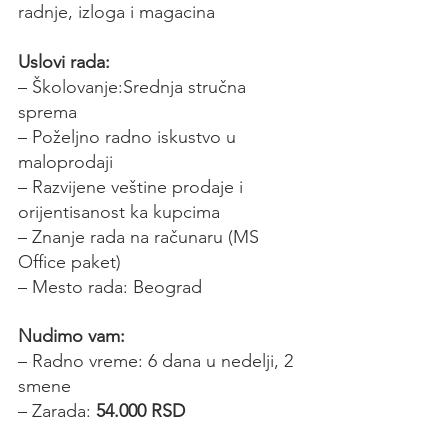
radnje, izloga i magacina
Uslovi rada:
– Školovanje:Srednja stručna 
sprema
– Poželjno radno iskustvo u 
maloprodaji
– Razvijene veštine prodaje i 
orijentisanost ka kupcima
– Znanje rada na računaru (MS 
Office paket)
– Mesto rada: Beograd
Nudimo vam:
– Radno vreme: 6 dana u nedelji, 2 
smene
– Zarada: 
54.000 RSD