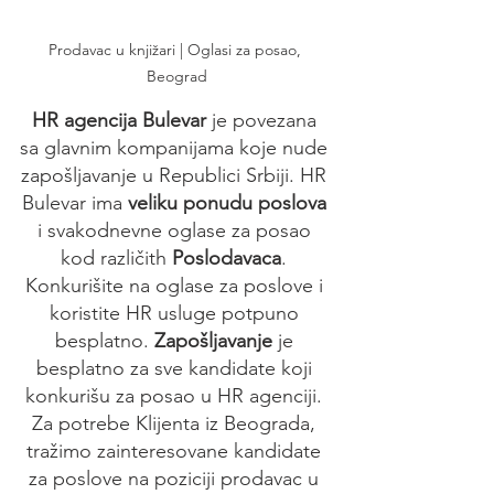
Prodavac u knjižari | Oglasi za posao, 
Beograd
HR agencija Bulevar
 je povezana 
sa glavnim kompanijama koje nude 
zapošljavanje u Republici Srbiji. HR 
Bulevar ima 
veliku ponudu poslova
i svakodnevne oglase za posao 
kod različith 
Poslodavaca
. 
Konkurišite na oglase za poslove i 
koristite HR usluge potpuno 
besplatno. 
Zapošljavanje 
je 
besplatno za sve kandidate koji 
konkurišu za posao u HR agenciji. 
Za potrebe Klijenta iz Beograda, 
tražimo zainteresovane kandidate 
za poslove na poziciji prodavac u 