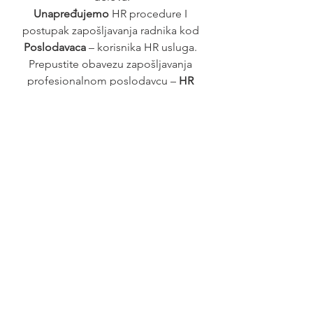
Unapređujemo 
HR procedure I 
postupak zapošljavanja radnika kod 
Poslodavaca 
– korisnika HR usluga. 
Prepustite obavezu zapošljavanja 
profesionalnom poslodavcu – 
HR 
agenciji.
Posao
See All
Recent Posts