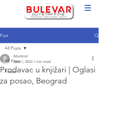
Post
All Posts
bbulevar
All Posts
Dec 1, 2023
1 min read
Prodavac u knjižari | Oglasi
Posao
za posao, Beograd