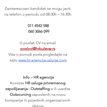
Zainteresovani kandidati se mogu javiti 
na telefon u periodu od 08:30h – 16:30h:
011 4542 588
 060 3066 099
ili poslati CV na email 
poslovi@hrbulevar.rs
Više o ponudi posla pogledajte na 
sajtu
www.hr-agencija-usluge.com
Info – HR agencija
Koristite 
HR usluge privremenog 
zapošljavanja
 i 
Outstaffing
-a ili uvedite 
Outsourcing 
zaposlenih na nivou 
kompanije ili pojedinih organizacionih 
delova.