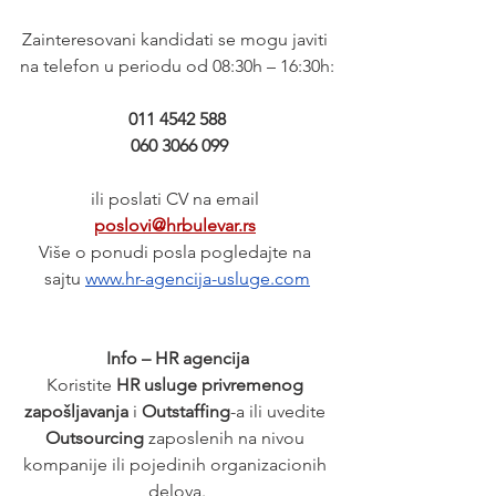
Zainteresovani kandidati se mogu javiti 
na telefon u periodu od 08:30h – 16:30h:
011 4542 588
 060 3066 099
ili poslati CV na email 
poslovi@hrbulevar.rs
Više o ponudi posla pogledajte na 
sajtu
www.hr-agencija-usluge.com
Info – HR agencija
Koristite 
HR usluge privremenog 
zapošljavanja
 i 
Outstaffing
-a ili uvedite 
Outsourcing 
zaposlenih na nivou 
kompanije ili pojedinih organizacionih 
delova.