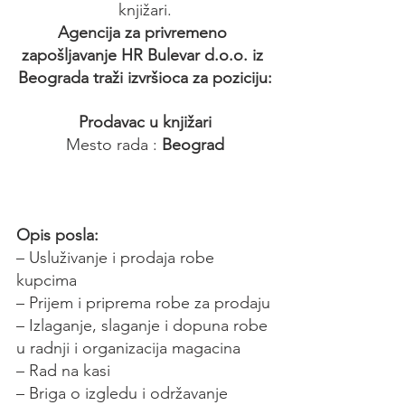
knjižari.
Agencija za privremeno 
zapošljavanje HR Bulevar d.o.o. iz 
Beograda traži izvršioca za poziciju:
Prodavac u knjižari
Mesto rada :
 Beograd
Opis posla:
– Usluživanje i prodaja robe 
kupcima
– Prijem i priprema robe za prodaju
– Izlaganje, slaganje i dopuna robe 
u radnji i organizacija magacina
– Rad na kasi
– Briga o izgledu i održavanje 