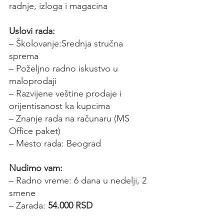
radnje, izloga i magacina
Uslovi rada:
– Školovanje:Srednja stručna 
sprema
– Poželjno radno iskustvo u 
maloprodaji
– Razvijene veštine prodaje i 
orijentisanost ka kupcima
– Znanje rada na računaru (MS 
Office paket)
– Mesto rada: Beograd
Nudimo vam:
– Radno vreme: 6 dana u nedelji, 2 
smene
– Zarada: 
54.000 RSD