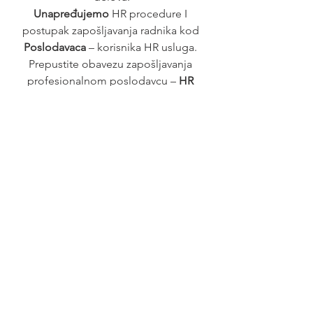
Unapređujemo 
HR procedure I 
postupak zapošljavanja radnika kod 
Poslodavaca 
– korisnika HR usluga. 
Prepustite obavezu zapošljavanja 
profesionalnom poslodavcu – 
HR 
agenciji.
Posao
See All
Recent Posts