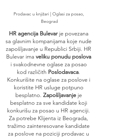
Prodavac u knjižari | Oglasi za posao, 
Beograd
HR agencija Bulevar
 je povezana 
sa glavnim kompanijama koje nude 
zapošljavanje u Republici Srbiji. HR 
Bulevar ima 
veliku ponudu poslova
i svakodnevne oglase za posao 
kod različith 
Poslodavaca
. 
Konkurišite na oglase za poslove i 
koristite HR usluge potpuno 
besplatno. 
Zapošljavanje 
je 
besplatno za sve kandidate koji 
konkurišu za posao u HR agenciji. 
Za potrebe Klijenta iz Beograda, 
tražimo zainteresovane kandidate 
za poslove na poziciji prodavac u 