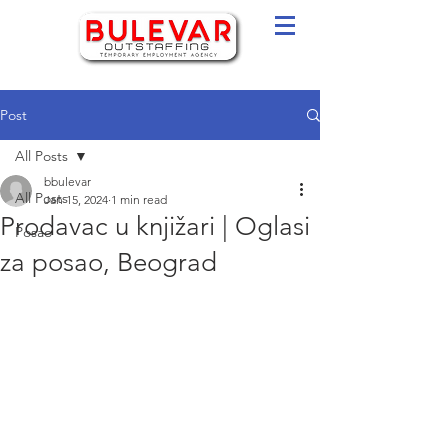
Post
All Posts
bbulevar
All Posts
Jan 15, 2024
1 min read
Prodavac u knjižari | Oglasi
Posao
za posao, Beograd