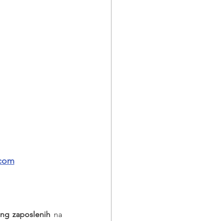
.com
ing zaposlenih
 na 