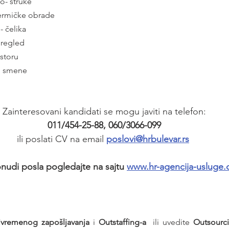
o- struke
termičke obrade
- čelika
pregled
storu 
I smene 
Zainteresovani kandidati se mogu javiti na telefon:
011/454-25-88, 060/3066-099
ili poslati CV na email 
poslovi@hrbulevar.rs
nudi posla pogledajte na sajtu 
www.hr-agencija-usluge
ivremenog zapošljavanja
 i 
Outstaffing-a
  ili uvedite 
Outsourc