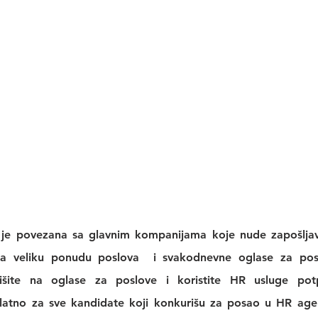
 je povezana sa glavnim kompanijama koje nude zapošljava
a veliku 
ponudu poslova
  i svakodnevne 
oglase za po
išite na 
oglase za poslove
 i koristite 
HR usluge
 pot
platno za sve kandidate koji konkurišu za posao u 
HR agen