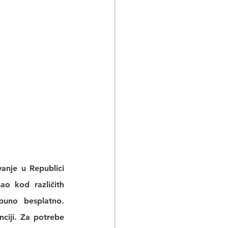
nje u Republici 
sao
 kod različith 
puno besplatno. 
ciji
. Za potrebe 