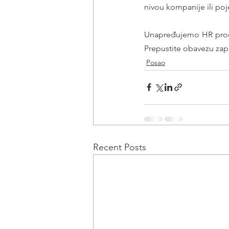
nivou kompanije ili poj
Unapređujemo HR proce
Prepustite obavezu zap
Posao
Recent Posts