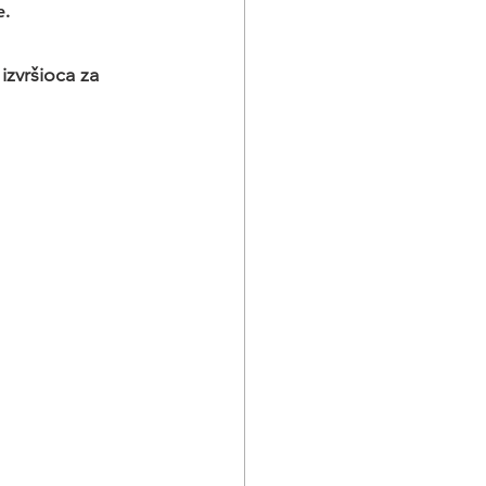
e.
izvršioca za 