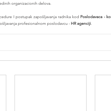
edinih organizacionih delova.
dure I postupak zapošljavanja radnika kod 
ošljavanja profesionalnom poslodavcu - 
HR agenciji
.