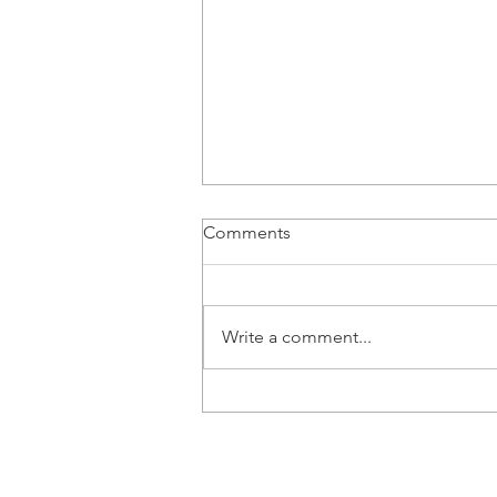
Comments
Write a comment...
Vozač B kategorije | Beograd
- Posao