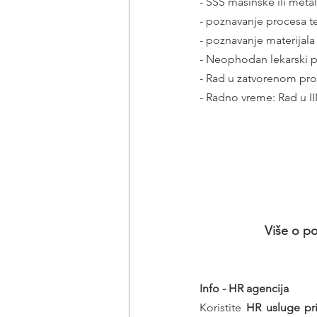
- SSS mašinske ili metal
- poznavanje procesa 
- poznavanje materijala 
- Neophodan lekarski 
- Rad u zatvorenom pro
- Radno vreme: Rad u II
Više o po
Info - HR agencija 
Koristite 
HR usluge pr