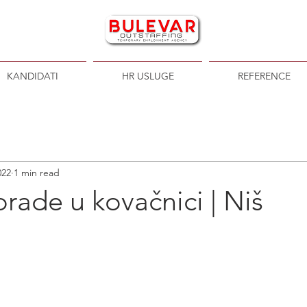
KANDIDATI
HR USLUGE
REFERENCE
022
1 min read
rade u kovačnici | Niš