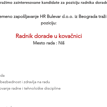
 tražimo zainteresovane kandidate za poziciju radnika dorad
emeno zapošljavanje HR Bulevar d.o.o. iz Beograda traži 
poziciju:
Radnik dorade u kovačnici
Mesto rada : Niš
ada
a bezbednost i zdravlja na radu
ovanje radne i tehnološke discipline