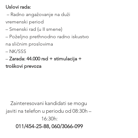
Uslovi rada:
 – Radno angažovanje na duži 
vremenski period
– Smenski rad (u II smene)
– Poželjno prethnodno radno iskustvo 
na sličnim proslovima
– NK/SSS
– 
Zarada: 44.000 rsd + stimulacija + 
troškovi prevoza
Zainteresovani kandidati se mogu 
javiti na telefon u periodu od 08:30h – 
16:30h:
011/454-25-88, 060/3066-099