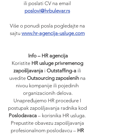
ili poslati CV na email 
poslovi@hrbulevar.rs
Više o ponudi posla pogledajte na 
sajtu
www.hr-agencija-usluge.com
Info – HR agencija
Koristite 
HR usluge privremenog 
zapošljavanja
 i 
Outstaffing-a
 ili 
uvedite 
Outsourcing zaposlenih 
na 
nivou kompanije ili pojedinih 
organizacionih delova.
Unapređujemo HR procedure I 
postupak zapošljavanja radnika kod 
Poslodavaca 
– korisnika HR usluga. 
Prepustite obavezu zapošljavanja 
profesionalnom poslodavcu – 
HR 