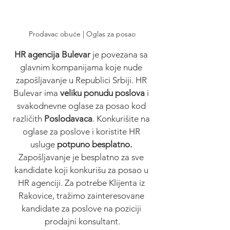
Prodavac obuće | Oglas za posao
HR agencija Bulevar
 je povezana sa 
glavnim kompanijama koje nude 
zapošljavanje u Republici Srbiji. HR 
Bulevar ima 
veliku ponudu poslova
 i 
svakodnevne oglase za posao kod 
različith 
Poslodavaca
. Konkurišite na 
oglase za poslove i koristite HR 
usluge 
potpuno besplatno. 
Zapošljavanje je besplatno za sve 
kandidate koji konkurišu za posao u 
HR agenciji. Za potrebe Klijenta iz 
Rakovice, tražimo zainteresovane 
kandidate za poslove na poziciji 
prodajni konsultant.