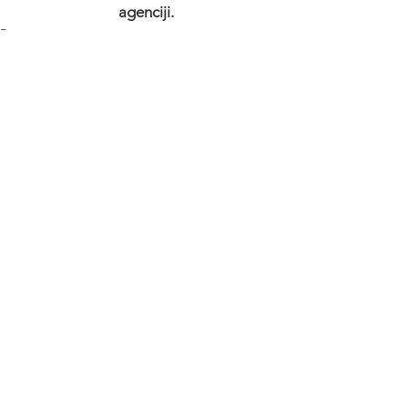
agenciji.
Posao
See All
Recent Posts