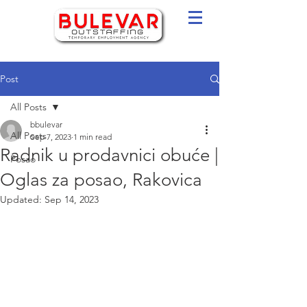
Post
All Posts
bbulevar
All Posts
Sep 7, 2023
1 min read
Radnik u prodavnici obuće |
Posao
Oglas za posao, Rakovica
Updated:
Sep 14, 2023