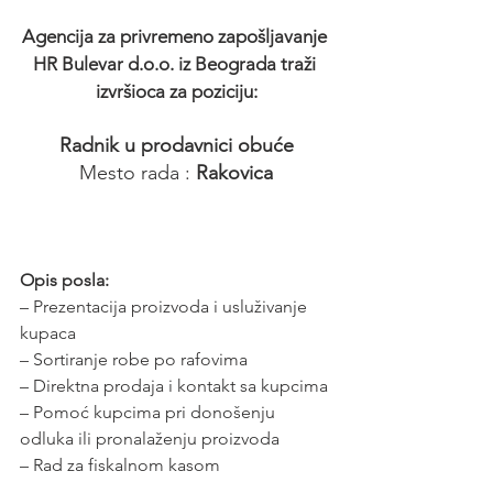
Agencija za privremeno zapošljavanje 
HR Bulevar d.o.o. iz Beograda traži 
izvršioca za poziciju:
Radnik u prodavnici obuće
Mesto rada : 
Rakovica
Opis posla:
– Prezentacija proizvoda i usluživanje 
kupaca
– Sortiranje robe po rafovima
– Direktna prodaja i kontakt sa kupcima
– Pomoć kupcima pri donošenju 
odluka ili pronalaženju proizvoda
– Rad za fiskalnom kasom