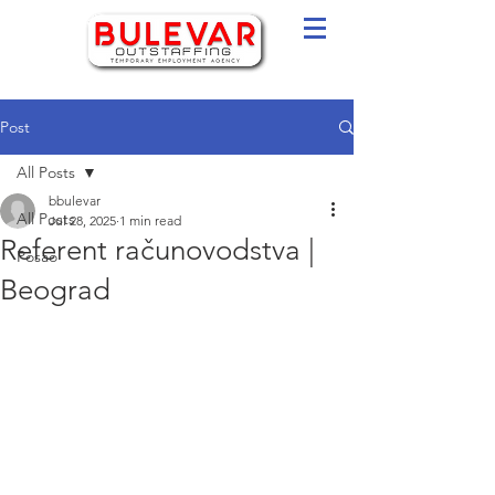
Post
All Posts
bbulevar
All Posts
Jul 28, 2025
1 min read
Referent računovodstva |
Posao
Beograd