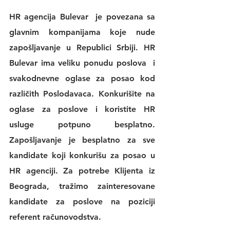
HR agencija Bulevar
  je povezana sa 
glavnim kompanijama koje nude 
zapošljavanje u Republici Srbiji. 
HR 
Bulevar 
ima veliku 
ponudu poslova
  i 
svakodnevne 
oglase za posao
 kod 
različith Poslodavaca. Konkurišite na 
oglase za poslove
 i koristite 
HR 
usluge
 potpuno besplatno. 
Zapošljavanje je besplatno za sve 
kandidate koji konkurišu za posao u 
HR agenciji
. Za potrebe Klijenta iz 
Beograda, tražimo zainteresovane 
kandidate za poslove na poziciji 
referent računovodstva.