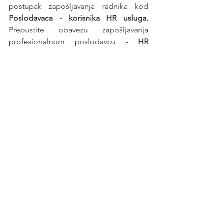
postupak zapošljavanja radnika kod 
Poslodavaca - korisnika HR usluga. 
Prepustite obavezu zapošljavanja 
profesionalnom poslodavcu - 
HR 
agenciji
.
Posao
See All
Recent Posts