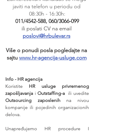
javiti na telefon u periodu od 
08:30h - 16:30h:
011/4542-588, 060/3066-099
ili poslati CV na email 
poslovi@hrbulevar.rs
Više o ponudi posla pogledajte na 
sajtu 
www.hr-agencija-usluge.com
Info - HR agencija 
Koristite 
HR usluge privremenog 
zapošljavanja
 i 
Outstaffing-a
  ili uvedite 
Outsourcing zaposlenih
 na nivou 
kompanije ili pojedinih organizacionih 
delova.
Unapređujemo HR procedure I 