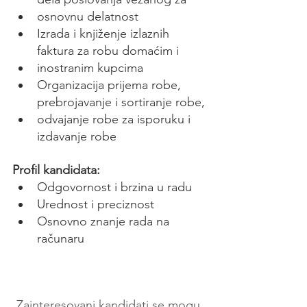
osnovnu delatnost
Izrada i knjiženje izlaznih 
faktura za robu domaćim i
inostranim kupcima
Organizacija prijema robe, 
prebrojavanje i sortiranje robe,
odvajanje robe za isporuku i 
izdavanje robe
Profil kandidata:
Odgovornost i brzina u radu
Urednost i preciznost
Osnovno znanje rada na 
računaru
Zainteresovani kandidati se mogu 