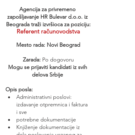
Agencija za privremeno 
zapošljavanje HR Bulevar d.o.o. iz 
Beograda traži izvršioca za poziciju:
Referent računovodstva
Mesto rada: Novi Beograd
Zarada:
 Po dogovoru
Mogu se prijaviti kandidati iz svih 
delova Srbije 
Opis posla:
Administrativni poslovi: 
izdavanje otpremnica i faktura 
i sve
potrebne dokumentacije
Knjiženje dokumentacije iz 
dela poslovanja vezanog za