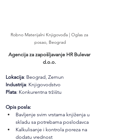
Robno Materijalni Knjigovođa | Oglas za 
posao, Beograd
Agencija za zapošljavanje HR Bulevar 
d.o.o.
Lokacija
: Beograd, Zemun
Industrija
: Knjigovodstvo
Plata
: Konkurentna tržištu
Opis posla:
Bavljenje svim vrstama knjiženja u 
skladu sa potrebama poslodavca
Kalkulisanje i kontrola poreza na 
dodatu vrednost