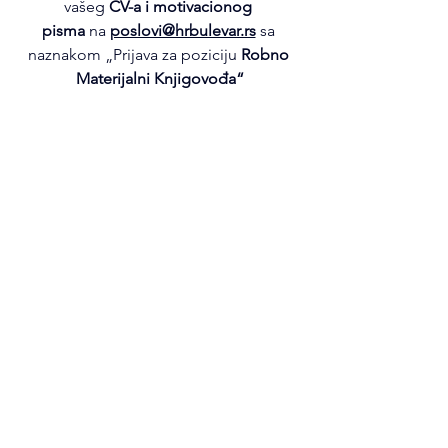
vašeg 
CV-a i motivacionog 
pisma
 na 
poslovi@hrbulevar.rs
 sa 
naznakom „Prijava za poziciju 
Robno 
Materijalni Knjigovođa“
Posao
See All
Recent Posts