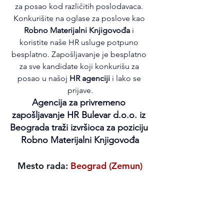
za posao kod različitih poslodavaca. 
Konkurišite na oglase za poslove kao 
Robno Materijalni Knjigovođa
 i 
koristite naše HR usluge potpuno 
besplatno. Zapošljavanje je besplatno 
za sve kandidate koji konkurišu za 
posao u našoj 
HR agenciji
 i lako se 
prijave.
Agencija za privremeno 
zapošljavanje HR Bulevar d.o.o. iz 
Beograda traži izvršioca za poziciju 
Robno Materijalni Knjigovođa
Mesto rada: 
Beograd (Zemun)