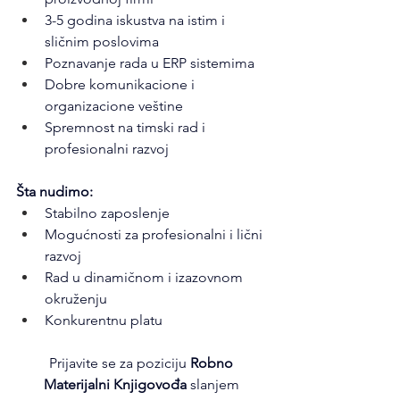
3-5 godina iskustva na istim i 
sličnim poslovima
Poznavanje rada u ERP sistemima
Dobre komunikacione i 
organizacione veštine
Spremnost na timski rad i 
profesionalni razvoj
Šta nudimo:
Stabilno zaposlenje
Mogućnosti za profesionalni i lični 
razvoj
Rad u dinamičnom i izazovnom 
okruženju
Konkurentnu platu
Prijavite se za poziciju 
Robno 
Materijalni Knjigovođa
 slanjem 