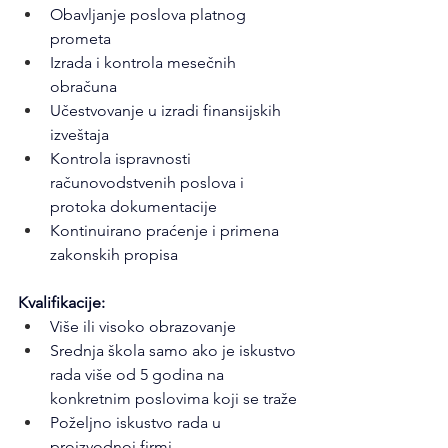
Obavljanje poslova platnog 
prometa
Izrada i kontrola mesečnih 
obračuna
Učestvovanje u izradi finansijskih 
izveštaja
Kontrola ispravnosti 
računovodstvenih poslova i 
protoka dokumentacije
Kontinuirano praćenje i primena 
zakonskih propisa
Kvalifikacije:
Više ili visoko obrazovanje
Srednja škola samo ako je iskustvo 
rada više od 5 godina na 
konkretnim poslovima koji se traže
Poželjno iskustvo rada u 
proizvodnoj firmi