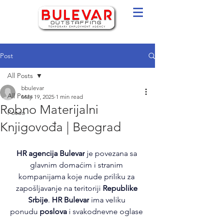
Post
All Posts
bbulevar
All Posts
May 19, 2025
1 min read
Robno Materijalni
Posao
Knjigovođa | Beograd
HR agencija Bulevar
 je povezana sa 
glavnim domaćim i stranim 
kompanijama koje nude priliku za 
zapošljavanje na teritoriji 
Republike 
Srbije
. 
HR Bulevar
 ima veliku 
ponudu
 poslova
 i svakodnevne oglase 