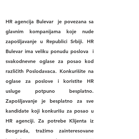
HR agencija Bulevar
  je povezana sa 
glavnim kompanijama koje nude 
zapošljavanje u Republici Srbiji. 
HR 
Bulevar 
ima veliku 
ponudu poslova
  i 
svakodnevne 
oglase za posao
 kod 
različith Poslodavaca. Konkurišite na 
oglase za poslove
 i koristite 
HR 
usluge
 potpuno besplatno. 
Zapošljavanje je besplatno za sve 
kandidate koji konkurišu za posao u 
HR agenciji
. Za potrebe Klijenta iz 
Beograda, tražimo zainteresovane 