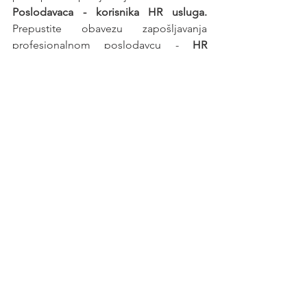
Poslodavaca - korisnika HR usluga. 
Prepustite obavezu zapošljavanja 
profesionalnom poslodavcu - 
HR 
agenciji
.
See All
Recent Posts