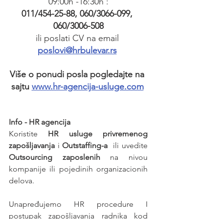
09:00h -16:30h :
011/454-25-88, 060/3066-099, 
060/3006-508
ili poslati CV na email 
poslovi@hrbulevar.rs
Više o ponudi posla pogledajte na 
sajtu 
www.hr-agencija-usluge.com
Info - HR agencija 
Koristite 
HR usluge privremenog 
zapošljavanja
 i 
Outstaffing-a
  ili uvedite 
Outsourcing zaposlenih
 na nivou 
kompanije ili pojedinih organizacionih 
delova.
Unapređujemo HR procedure I 
postupak zapošljavanja radnika kod 