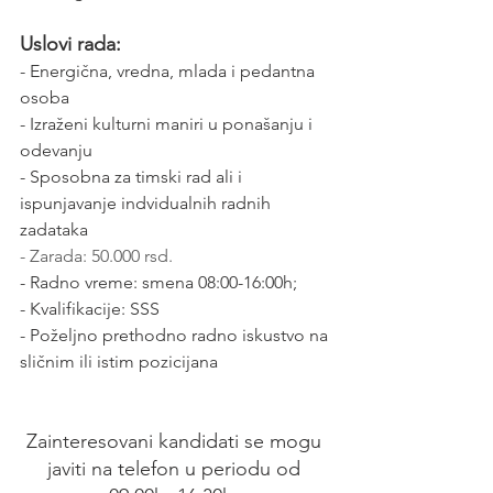
Uslovi rada:
- Energična, vredna, mlada i pedantna 
osoba
- Izraženi kulturni maniri u ponašanju i 
odevanju
- Sposobna za timski rad ali i 
ispunjavanje indvidualnih radnih 
zadataka
- Zarada: 50.000 rsd.
- Radno vreme: smena 08:00-16:00h;
- Kvalifikacije: SSS
- Poželjno prethodno radno iskustvo na 
sličnim ili istim pozicijana
Zainteresovani kandidati se mogu 
javiti na telefon u periodu od 