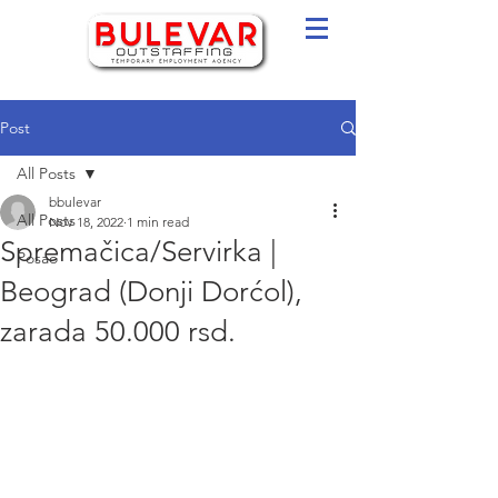
Post
All Posts
bbulevar
All Posts
Nov 18, 2022
1 min read
Spremačica/Servirka |
Posao
Beograd (Donji Dorćol),
zarada 50.000 rsd.