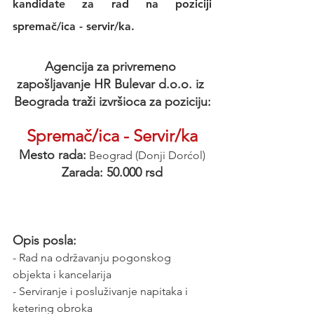
kandidate za rad na poziciji 
spremač/ica - servir/ka.
Agencija za privremeno 
zapošljavanje HR Bulevar d.o.o. iz 
Beograda traži izvršioca za poziciju:
Spremač/ica - Servir/ka
Mesto rada:
Beograd (Donji Dorćol)
Zarada: 50.000 rsd
Opis posla:
- Rad na održavanju pogonskog 
objekta i kancelarija
- Serviranje i posluživanje napitaka i 
ketering obroka