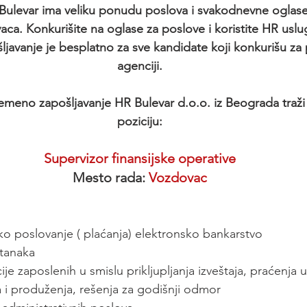
R Bulevar ima veliku ponudu poslova i svakodnevne oglas
vaca. Konkurišite na oglase za poslove i koristite HR us
ljavanje je besplatno za sve kandidate koji konkurišu za
agenciji.
emeno zapošljavanje HR Bulevar d.o.o. iz Beograda traži 
poziciju:
Supervizor finansijske operative
Mesto rada: 
Vozdovac
ko poslovanje ( plaćanja) elektronsko bankarstvo
stanaka
je zaposlenih u smislu prikljupljanja izveštaja, praćenja
a i produženja, rešenja za godišnji odmor