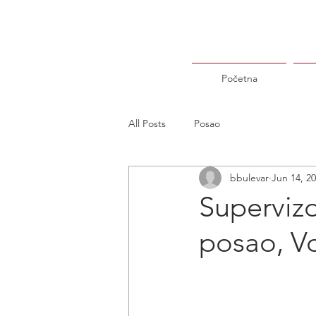
Početna
All Posts
Posao
bbulevar
Jun 14, 2
Supervizo
posao, V