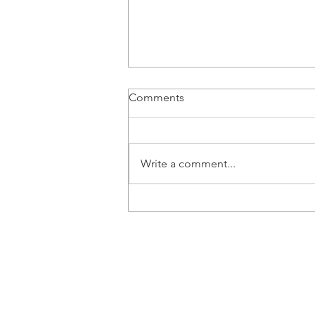
Comments
Write a comment...
Vozač B kategorije | Beograd
- Posao