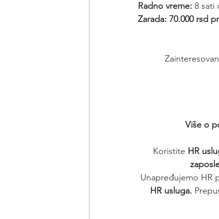
Radno vreme:
 8 sat
Zarada: 70.000 rsd p
Zainteresovani
Više o p
Koristite 
HR uslu
zaposl
Unapređujemo HR pr
HR usluga. 
Prepus