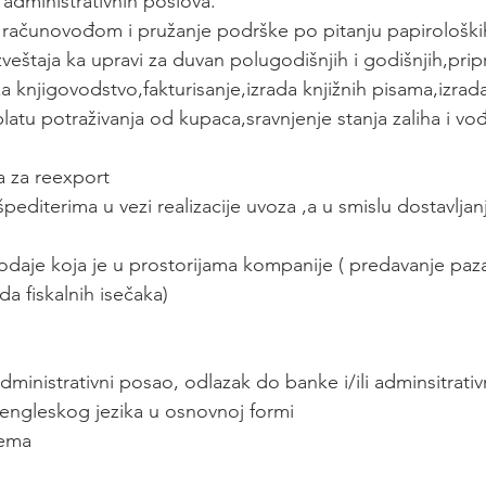
 administrativnih poslova.
računovođom i pružanje podrške po pitanju papiroloških i
zveštaja ka upravi za duvan polugodišnjih i godišnjih,pri
 knjigovodstvo,fakturisanje,izrada knjižnih pisama,izrada
atu potraživanja od kupaca,sravnjenje stanja zaliha i vođ
a za reexport
špediterima u vezi realizacije uvoza ,a u smislu dostavlj
daje koja je u prostorijama kompanije ( predavanje paz
da fiskalnih isečaka)
administrativni posao, odlazak do banke i/ili adminsitrati
 engleskog jezika u osnovnoj formi
rema