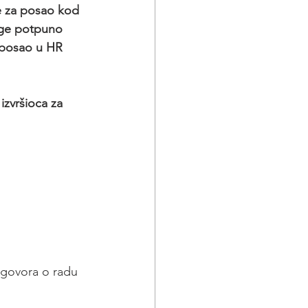
e za posao kod 
luge potpuno 
 posao u HR 
izvršioca za 
 ugovora o radu 