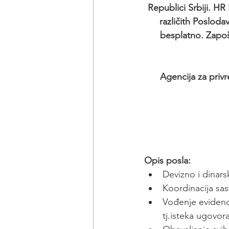
Republici Srbiji. H
različith Posloda
besplatno. Zapoš
Agencija za privr
Opis posla:
Devizno i dinars
Koordinacija sa
Vođenje evidenci
tj.isteka ugovor