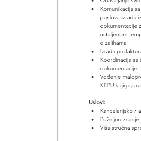
Obavaljanje svih
Komunikacija sa 
poslova-izrada i
dokumentacije za
ustaljenom templ
o zalihama
Izrada profaktur
Koordinacija sa 
dokumentacije.
Vođenje malopro
KEPU knjige,izra
Uslovi:
Kancelarijsko / 
Poželjno znanje
Viša stručna sp