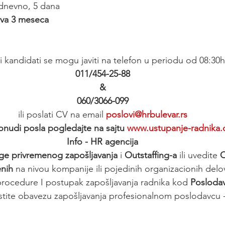
i dnevno, 5 dana
rva 3 meseca
 kandidati se mogu javiti na telefon u periodu od 08:30h
011/454-25-88
&
060/3066-099
ili poslati CV na email 
poslovi@hrbulevar.rs
onudi posla pogledajte na sajtu 
www.ustupanje-radnika
Info - HR agencija
ge privremenog zapošljavanja
 i 
Outstaffing-a
 ili uvedite 
O
enih
 na nivou kompanije ili pojedinih organizacionih delo
ocedure I postupak zapošljavanja radnika kod 
Poslodav
tite obavezu zapošljavanja profesionalnom poslodavcu -