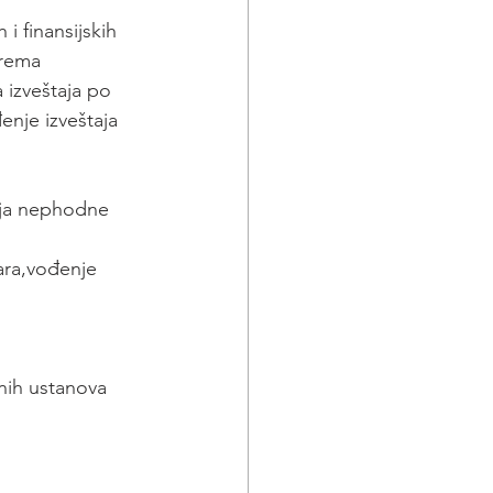
 finansijskih 
prema 
 izveštaja po 
enje izveštaja 
anja nephodne 
ara,vođenje 
vnih ustanova