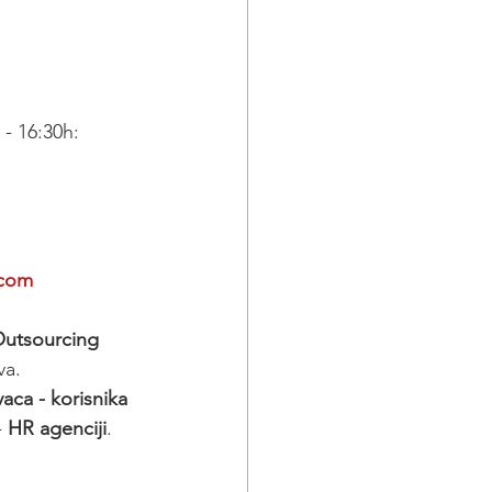
 - 16:30h:
.com
utsourcing 
va.
aca - korisnika 
 
HR agenciji
.