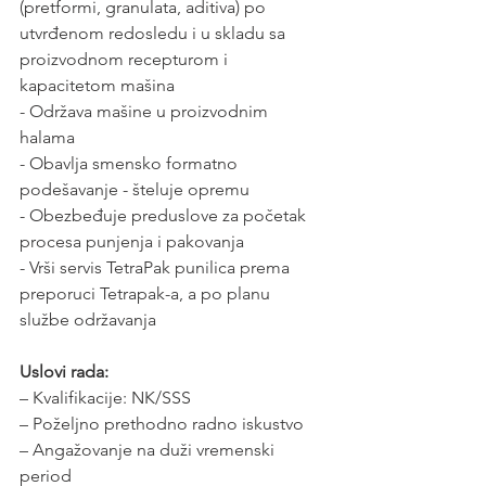
(pretformi, granulata, aditiva) po 
utvrđenom redosledu i u skladu sa 
proizvodnom recepturom i 
kapacitetom mašina
- Održava mašine u proizvodnim 
halama 
- Obavlja smensko formatno 
podešavanje - šteluje opremu
- Obezbeđuje preduslove za početak 
procesa punjenja i pakovanja 
- Vrši servis TetraPak punilica prema 
preporuci Tetrapak-a, a po planu 
službe održavanja
Uslovi rada:
– Kvalifikacije: NK/SSS
– Poželjno prethodno radno iskustvo
– Angažovanje na duži vremenski 
period