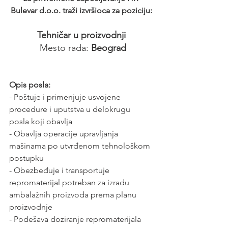
Bulevar d.o.o. traži izvršioca za poziciju:
Tehničar u proizvodnji
 Mesto rada: 
Beograd
Opis posla:
- Poštuje i primenjuje usvojene 
procedure i uputstva u delokrugu 
posla koji obavlja
- Obavlja operacije upravljanja 
mašinama po utvrđenom tehnološkom 
postupku 
- Obezbeđuje i transportuje 
repromaterijal potreban za izradu 
ambalažnih proizvoda prema planu 
proizvodnje 
- Podešava doziranje repromaterijala 