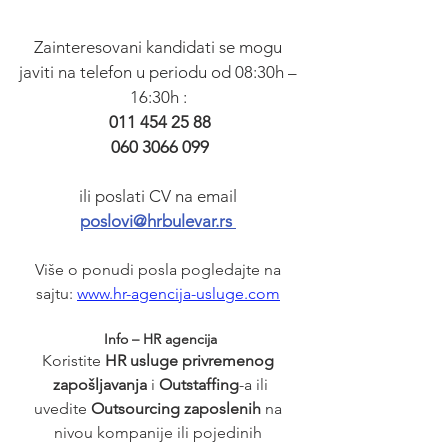
Zainteresovani kandidati se mogu 
javiti na telefon u periodu od 08:30h – 
16:30h : 
011 454 25 88
060 3066 099
ili poslati CV na email 
poslovi@hrbulevar.rs 
Više o ponudi posla pogledajte na 
sajtu: 
www.hr-agencija-usluge.com
Info – HR agencija
Koristite 
HR usluge privremenog 
zapošljavanja
 i 
Outstaffing
-a ili
uvedite 
Outsourcing zaposlenih 
na 
nivou kompanije ili pojedinih 