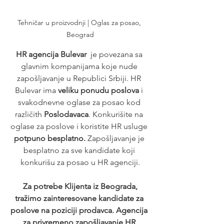
Tehničar u proizvodnji | Oglas za posao, 
Beograd
HR agencija Bulevar
  je povezana sa 
glavnim kompanijama koje nude 
zapošljavanje u Republici Srbiji. HR 
Bulevar ima 
veliku ponudu poslova
 i 
svakodnevne oglase za posao kod 
različith 
Poslodavaca
. Konkurišite na 
oglase za poslove i koristite HR usluge 
potpuno besplatno. 
Zapošljavanje je 
besplatno za sve kandidate koji 
konkurišu za posao u HR agenciji.
 Za potrebe Klijenta iz Beograda, 
tražimo zainteresovane kandidate za 
poslove na poziciji prodavca. Agencija 
za privremeno zapošljavanje HR 