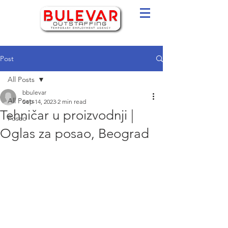
Post
All Posts
bbulevar
All Posts
Sep 14, 2023
2 min read
Tehničar u proizvodnji |
Posao
Oglas za posao, Beograd