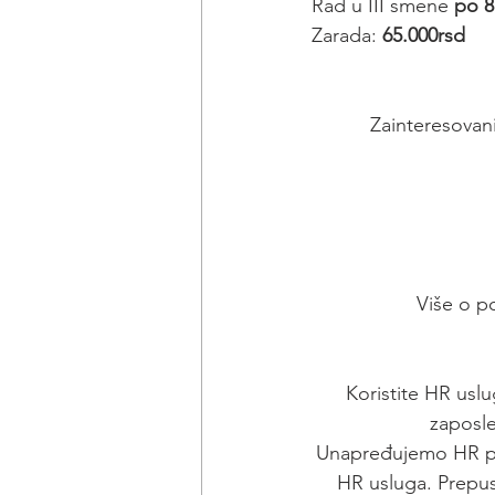
Rad u III smene 
po 8
Zarada: 
65.000rsd
Zainteresovani
Više o p
Koristite HR uslu
zaposle
Unapređujemo HR pro
HR usluga. Prepus