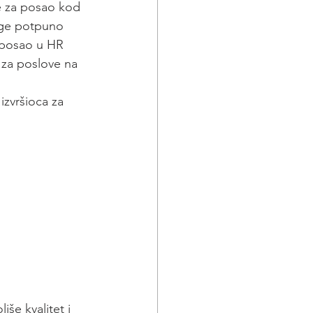
e za posao kod 
luge potpuno 
 posao u HR 
 za poslove na 
izvršioca za 
še kvalitet i 