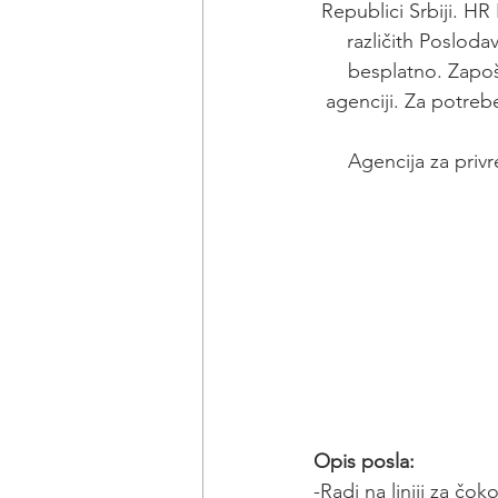
Republici Srbiji. H
različith Posloda
besplatno. Zapoš
agenciji. Za potreb
Agencija za privr
Opis posla:
-Radi na liniji za čo