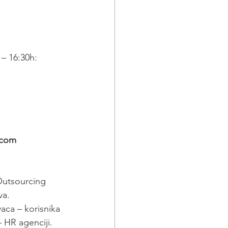
 – 16:30h:
.com
 Outsourcing 
va.
ca – korisnika 
 HR agenciji.