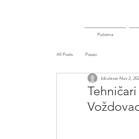
Početna
All Posts
Posao
bbulevar
Nov 2, 20
Tehničari
Voždova