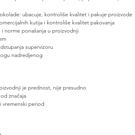
okolade: ubacuje, kontroliše kvalitet i pakuje proizvode
omercijalnih kutija i kontroliše kvalitet pakovanja
ad i norme ponašanja u proizvodnji
tem
 odstupanja supervizoru
alogu nadredjenog
oizvodnji je prednost, nije presudno
 od značaja
i vremenski period