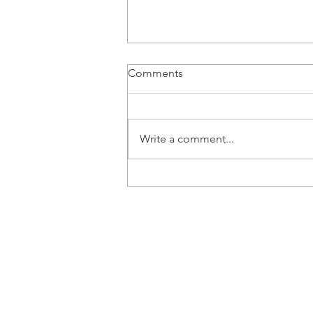
Comments
Write a comment...
Vozač B kategorije | Beograd
- Posao