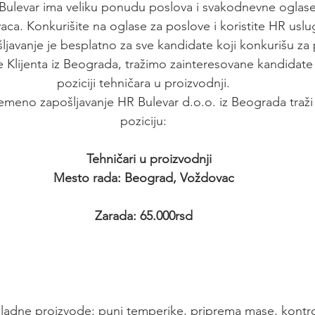
R Bulevar ima veliku ponudu poslova i svakodnevne oglas
vaca. Konkurišite na oglase za poslove i koristite HR us
ljavanje je besplatno za sve kandidate koji konkurišu za
e Klijenta iz Beograda, tražimo zainteresovane kandidate
poziciji tehničara u proizvodnji.
emeno zapošljavanje HR Bulevar d.o.o. iz Beograda traži 
poziciju:
   Tehničari u proizvodnji
Mesto rada: Beograd, Voždovac
Zarada: 65.000rsd
koladne proizvode: puni temperike, priprema mase, kontroli