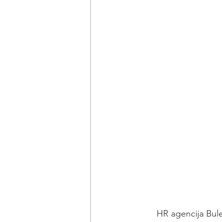
 HR agencija Bulevar  je povezana sa glavnim kompanijama koje nude zapošljavanje u 