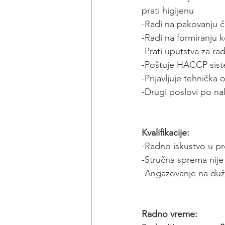
prati higijenu
-Radi na pakovanju č
-Radi na formiranju k
-Prati uputstva za r
-Poštuje HACCP sis
-Prijavljuje tehnička
-Drugi poslovi po n
Kvalifikacije:
-Radno iskustvo u pr
-Stručna sprema nije
-Angazovanje na duž
Radno vreme: