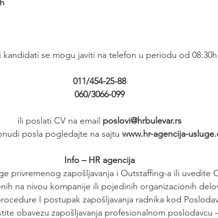
h
 kandidati se mogu javiti na telefon u periodu od 08:30h
011/454-25-88
060/3066-099
ili poslati CV na email 
poslovi@hrbulevar.rs
onudi posla pogledajte na sajtu 
www.hr-agencija-usluge
Info – HR agencija
ge privremenog zapošljavanja i Outstaffing-a ili uvedite
nih na nivou kompanije ili pojedinih organizacionih delo
cedure I postupak zapošljavanja radnika kod Poslodava
tite obavezu zapošljavanja profesionalnom poslodavcu –