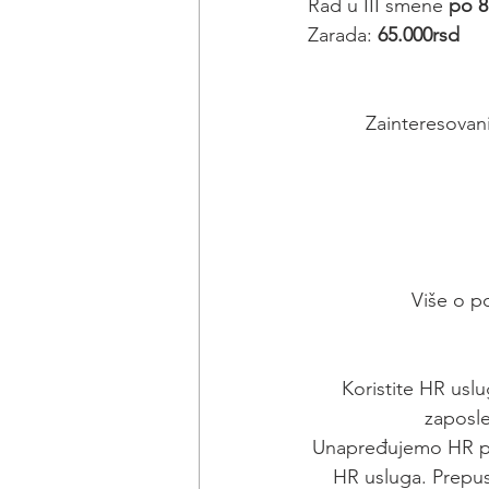
Rad u III smene 
po 8
Zarada: 
65.000rsd
Zainteresovani
Više o p
Koristite HR uslu
zaposle
Unapređujemo HR pro
HR usluga. Prepus