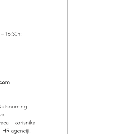
 – 16:30h:
.com
 Outsourcing 
va.
ca – korisnika 
 HR agenciji.