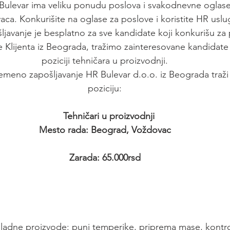
R Bulevar ima veliku ponudu poslova i svakodnevne oglas
vaca. Konkurišite na oglase za poslove i koristite HR us
ljavanje je besplatno za sve kandidate koji konkurišu za
e Klijenta iz Beograda, tražimo zainteresovane kandidate
poziciji tehničara u proizvodnji.
emeno zapošljavanje HR Bulevar d.o.o. iz Beograda traži 
poziciju:
   Tehničari u proizvodnji
Mesto rada: Beograd, Voždovac
Zarada: 65.000rsd
koladne proizvode: puni temperike, priprema mase, kontroli