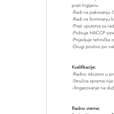
prati higijenu
-Radi na pakovanju č
-Radi na formiranju k
-Prati uputstva za r
-Poštuje HACCP sis
-Prijavljuje tehnička
-Drugi poslovi po n
Kvalifikacije:
-Radno iskustvo u pr
-Stručna sprema nije
-Angazovanje na duž
Radno vreme: