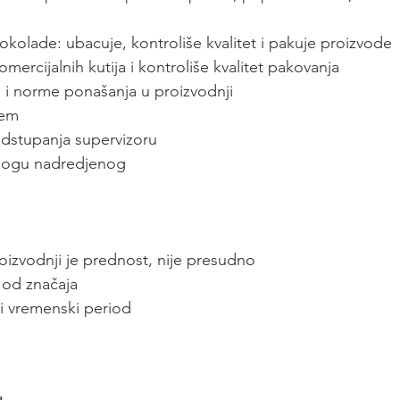
okolade: ubacuje, kontroliše kvalitet i pakuje proizvode
omercijalnih kutija i kontroliše kvalitet pakovanja
ad i norme ponašanja u proizvodnji
tem
 odstupanja supervizoru
alogu nadredjenog
oizvodnji je prednost, nije presudno
 od značaja
i vremenski period