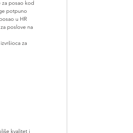
e za posao kod 
luge potpuno 
 posao u HR 
 za poslove na 
izvršioca za 
še kvalitet i 