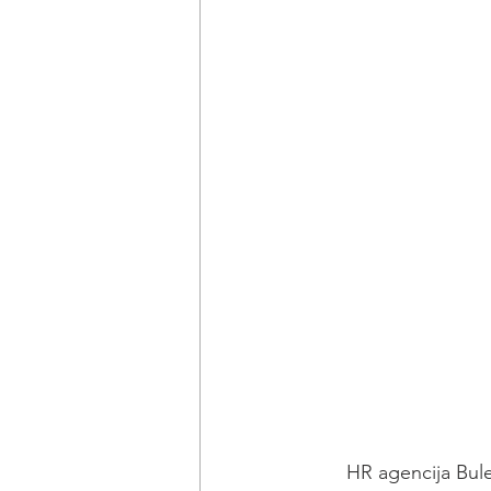
 HR agencija Bulevar  je povezana sa glavnim kompanijama koje nude zapošljavanje u 