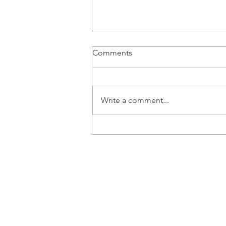
Comments
Write a comment...
Vozač B kategorije | Beograd
- Posao