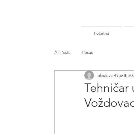
Početna
All Posts
Posao
bbulevar
Nov 8, 20
Tehničar 
Voždova