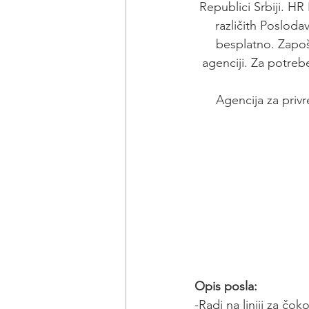
Republici Srbiji. H
različith Posloda
besplatno. Zapoš
agenciji. Za potreb
Agencija za privr
Opis posla:
-Radi na liniji za čo