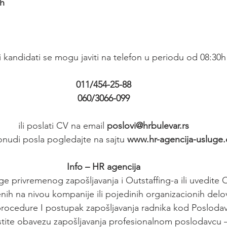
h
 kandidati se mogu javiti na telefon u periodu od 08:30h
011/454-25-88
060/3066-099
ili poslati CV na email 
poslovi@hrbulevar.rs
onudi posla pogledajte na sajtu 
www.hr-agencija-usluge
Info – HR agencija
ge privremenog zapošljavanja i Outstaffing-a ili uvedite
nih na nivou kompanije ili pojedinih organizacionih delo
cedure I postupak zapošljavanja radnika kod Poslodava
tite obavezu zapošljavanja profesionalnom poslodavcu –