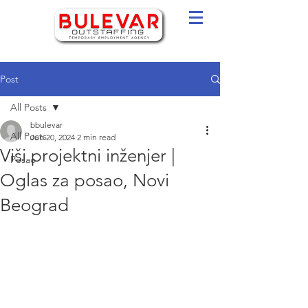
Post
All Posts
bbulevar
All Posts
Jun 20, 2024
2 min read
Viši projektni inženjer |
Posao
Oglas za posao, Novi
Beograd