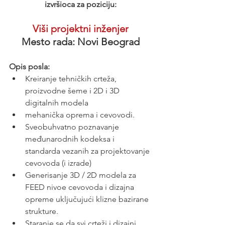
izvršioca za poziciju:
Viši projektni inženjer
Mesto rada: Novi Beograd
Opis posla:
Kreiranje tehničkih crteža, 
proizvodne šeme i 2D i 3D 
digitalnih modela
mehanička oprema i cevovodi.
Sveobuhvatno poznavanje 
međunarodnih kodeksa i 
standarda vezanih za projektovanje 
cevovoda (i izrade)
Generisanje 3D / 2D modela za 
FEED nivoe cevovoda i dizajna 
opreme uključujući klizne bazirane 
strukture.
Staranje se da svi crteži i dizajni 