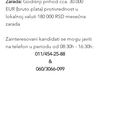
Zarada: 
Godišnji prihod cca. 30.000 
EUR (bruto plata) protivrednost u 
lokalnoj valuti 180 000 RSD mesečna 
zarada
Zainteresovani kandidati se mogu javiti 
na telefon u periodu od 08:30h - 16:30h:
011/454-25-88
&
060/3066-099
ili poslati CV na email 
poslovi@hrbulevar.rs
Više o ponudi posla pogledajte na 
sajtu 
www.ustupanje-radnika.com
Info - HR agencija
Koristite 
HR usluge privremenog 
zapošljavanja
 i 
Outstaffing-a
 ili uvedite 
Outsourcing zaposlenih
 na nivou 
kompanije ili pojedinih organizacionih 