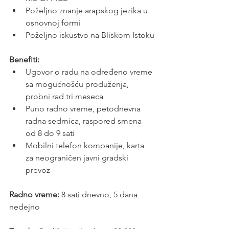
Poželjno znanje arapskog jezika u 
osnovnoj formi
Poželjno iskustvo na Bliskom Istoku
Benefiti:
Ugovor o radu na određeno vreme 
sa mogućnošću produženja, 
probni rad tri meseca
Puno radno vreme, petodnevna 
radna sedmica, raspored smena 
od 8 do 9 sati
Mobilni telefon kompanije, karta 
za neograničen javni gradski 
prevoz
Radno vreme:
 8 sati dnevno, 5 dana 
nedejno