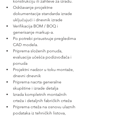
konstrukciju ili zahteve za izradu.
Održavanje projektne 
dokumentacije standarda izrade 
uključujući i dnevnik izrade
Verifikacija BOM / BOQ i 
generisanje markup-a.
Po potrebi prisustvuje pregledima 
CAD modela.
Priprema složenih ponuda, 
evaluacija učešća podizvođača i 
ponuda
Projektni nadzor u toku montaže, 
dnevni dnevnik
Priprema nacrta generalne 
skupštine i izrade detalja
Izrada kompletnih montažnih 
crteža i detaljnih fabričkih crteža
Priprema crteža na osnovu ulaznih 
podataka iz tehničkih listova, 