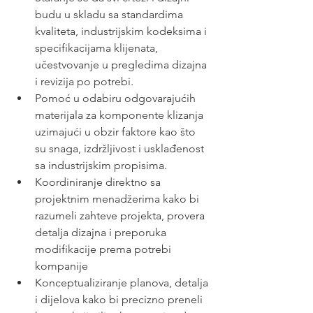
budu u skladu sa standardima 
kvaliteta, industrijskim kodeksima i 
specifikacijama klijenata, 
učestvovanje u pregledima dizajna 
i revizija po potrebi.
Pomoć u odabiru odgovarajućih 
materijala za komponente klizanja 
uzimajući u obzir faktore kao što 
su snaga, izdržljivost i usklađenost 
sa industrijskim propisima.
Koordiniranje direktno sa 
projektnim menadžerima kako bi 
razumeli zahteve projekta, provera 
detalja dizajna i preporuka 
modifikacije prema potrebi 
kompanije
Konceptualiziranje planova, detalja 
i dijelova kako bi precizno preneli 