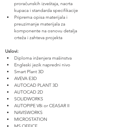
proračunskih izveštaja, nacrta 
kupaca i standarda specifikacije
Priprema opisa materijala i 
preuzimanje materijala za 
komponente na osnovu detalja 
crteža i zahteva projekta
Uslovi:
Diploma inženjera mašinstva
Engleski jezik napredni nivo
Smart Plant 3D
AVEVA E3D
AUTOCAD PLANT 3D
AUTOCAD 2D
SOLIDWORKS
AUTOPIPE V8i or CEASAR II
NAVISWORKS
MICROSTATION
MS OFFICE