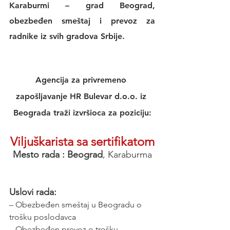
Karaburmi – grad Beograd, 
obezbeđen smeštaj i prevoz za 
radnike iz svih gradova Srbije.
Agencija za privremeno 
zapošljavanje HR Bulevar d.o.o. iz 
Beograda traži izvršioca za poziciju:
Viljuškarista sa sertifikatom
Mesto rada : Beograd
, Karaburma
Uslovi rada:
– Obezbeđen smeštaj u Beogradu o 
trošku poslodavca
– Obezbeđen prevoz o trošku 