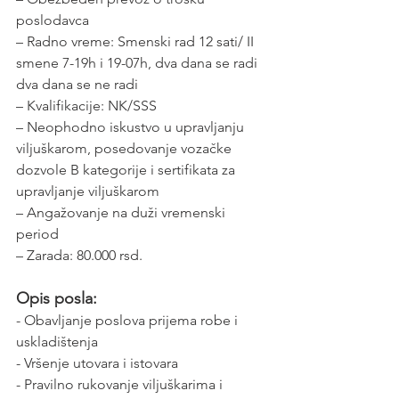
poslodavca
– Radno vreme: Smenski rad 12 sati/ II 
smene 7-19h i 19-07h, dva dana se radi 
dva dana se ne radi
– Kvalifikacije: NK/SSS
– Neophodno iskustvo u upravljanju 
viljuškarom, posedovanje vozačke 
dozvole B kategorije i sertifikata za 
upravljanje viljuškarom
– Angažovanje na duži vremenski 
period
– Zarada: 80.000 rsd. 
Opis posla:
- Obavljanje poslova prijema robe i 
uskladištenja
- Vršenje utovara i istovara 
- Pravilno rukovanje viljuškarima i 