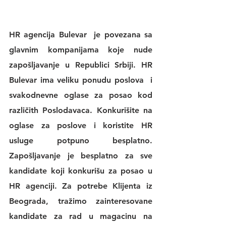
HR agencija Bulevar
  je povezana sa 
glavnim kompanijama koje nude 
zapošljavanje u Republici Srbiji. 
HR 
Bulevar 
ima veliku 
ponudu poslova
  i 
svakodnevne 
oglase za posao
 kod 
različith Poslodavaca. Konkurišite na 
oglase za poslove
 i koristite 
HR 
usluge
 potpuno besplatno. 
Zapošljavanje je besplatno za sve 
kandidate koji konkurišu za posao u 
HR agenciji
. Za potrebe Klijenta iz 
Beograda, tražimo zainteresovane 
kandidate za rad u magacinu na 