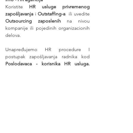
Koristite 
HR usluge privremenog 
zapošljavanja
 i 
Outstaffing-a
  ili uvedite 
Outsourcing zaposlenih
 na nivou 
kompanije ili pojedinih organizacionih 
delova.
Unapređujemo HR procedure I 
postupak zapošljavanja radnika kod 
Poslodavaca - korisnika HR usluga. 
Prepustite obavezu zapošljavanja 
profesionalnom poslodavcu - 
HR 
agenciji
.
Posao