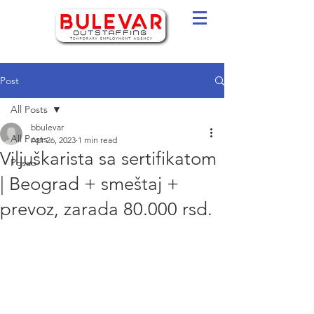
Post
All Posts
bbulevar
All Posts
Apr 26, 2023
1 min read
Viljuškarista sa sertifikatom
Posao
| Beograd + smeštaj +
prevoz, zarada 80.000 rsd.