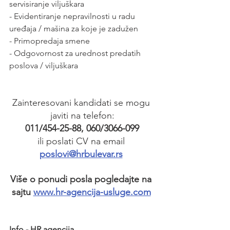
servisiranje viljuškara
- Evidentiranje nepravilnosti u radu 
uređaja / mašina za koje je zadužen
- Primopredaja smene
- Odgovornost za urednost predatih 
poslova / viljuškara
Zainteresovani kandidati se mogu 
javiti na telefon:
011/454-25-88, 060/3066-099
ili poslati CV na email 
poslovi@hrbulevar.rs
Više o ponudi posla pogledajte na 
sajtu 
www.hr-agencija-usluge.com
Info - HR agencija 