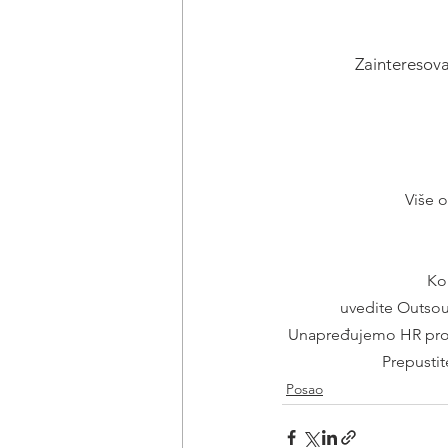
Zainteresova
Više 
Kor
uvedite Outsou
Unapređujemo HR proce
Prepusti
Posao