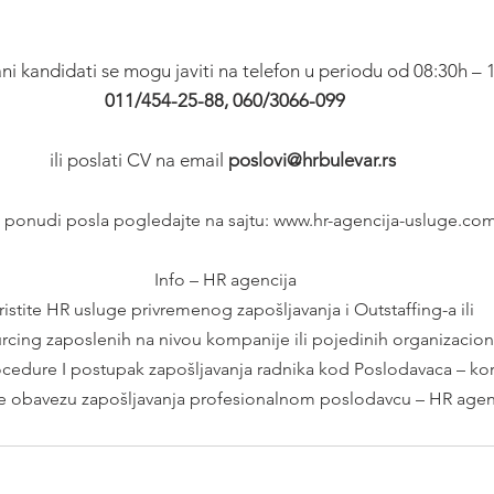
ni kandidati se mogu javiti na telefon u periodu od 08:30h – 1
011/454-25-88, 060/3066-099
ili poslati CV na email 
poslovi@hrbulevar.rs 
o ponudi posla pogledajte na sajtu: www.hr-agencija-usluge.co
Info – HR agencija
istite HR usluge privremenog zapošljavanja i Outstaffing-a ili
rcing zaposlenih na nivou kompanije ili pojedinih organizacion
dure I postupak zapošljavanja radnika kod Poslodavaca – kor
te obavezu zapošljavanja profesionalnom poslodavcu – HR agenc