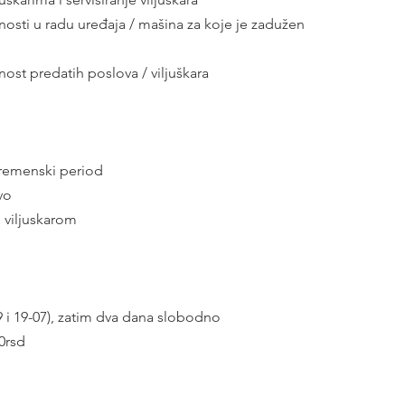
lnosti u radu uređaja / mašina za koje je zadužen
ost predatih poslova / viljuškara
vremenski period
vo 
e viljuskarom
 i 19-07), zatim dva dana slobodno
0rsd