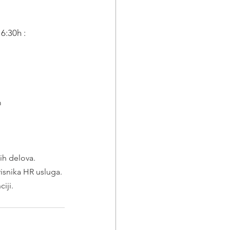
6:30h : 
m
ih delova.
isnika HR usluga.
iji.