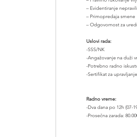
– Evidentiranje nepravi
– Primopredaja smene
– Odgovornost za uredn
Uslovi rada:
-SSS/NK
-Angažovanje na duži 
-Potrebno radno iskust
-Sertifikat za upravljanj
Radno vreme: 
-Dva dana po 12h (07-19
-Prosečna zarada: 80.00