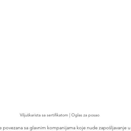
Viljuškarista sa sertifikatom | Oglas za posao
je povezana sa glavnim kompanijama koje nude zapošljavanje u R