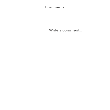
Comments
Write a comment...
Vozač B kategorije | Beograd
- Posao