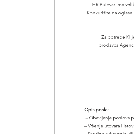
HR Bulevar ima 
vel
Konkurišite na oglase 
 Za potrebe Klijenta iz Beograda, tražimo zainteresovane kandidate za poslove na poziciji 
prodavca.Agencij
Opis posla:
 – Obavljanje poslova p
– Vršenje utovara i istov
– Pravilno rukovanje vilj