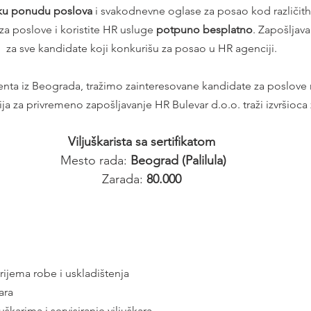
iku ponudu poslova
 i svakodnevne oglase za posao kod različit
za poslove i koristite HR usluge 
potpuno besplatno
. Zapošljava
za sve kandidate koji konkurišu za posao u HR agenciji.
a za privremeno zapošljavanje HR Bulevar d.o.o. traži izvršioca 
Viljuškarista sa sertifikatom
 Mesto rada: 
Beograd (Palilula)
Zarada: 
80.000
rijema robe i uskladištenja
ara
uškarima i servisiranje viljuškara