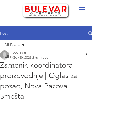
Post
All Posts
bbulevar
All Posts
Oct 30, 2023
2 min read
Zamenik koordinatora
Posao
proizovodnje | Oglas za
posao, Nova Pazova +
Smeštaj