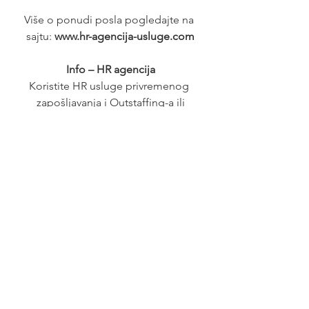
Više o ponudi posla pogledajte na 
sajtu: 
www.hr-agencija-usluge.com
Info – HR agencija
Koristite HR usluge privremenog 
zapošljavanja i Outstaffing-a ili
uvedite Outsourcing zaposlenih na 
nivou kompanije ili pojedinih 
organizacionih delova.
Unapređujemo HR procedure I 
postupak zapošljavanja radnika kod 
Poslodavaca – korisnika HR usluga.
Prepustite obavezu zapošljavanja 
profesionalnom poslodavcu – HR 
agenciji.
Posao