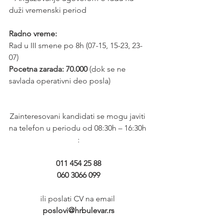
duži vremenski period
Radno vreme:
Rad u III smene po 8h (07-15, 15-23, 23-
07)
Pocetna zarada: 70.000
 (dok se ne 
savlada operativni deo posla)
Zainteresovani kandidati se mogu javiti 
na telefon u periodu od 08:30h – 16:30h 
:
011 454 25 88
060 3066 099
ili poslati CV na email 
poslovi@hrbulevar.rs