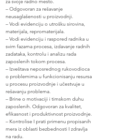
za svoje radno mesto.
– Odgovoran za rešavanje 
neusaglašenosti u proizvodnji.
– Vodi evidenciju o utrošku sirovina, 
materijala, repromaterijala.
– Vodi evidenciju i raspored radnika u 
svim fazama procesa, izdavanje radnih 
zadataka, kontrolu i analizu rada 
zaposlenih tokom procesa.
– Izveštava neposrednog rukovodioca 
o problemima u funkcionisanju resursa 
u procesu proizvodnje i učestvuje u 
rešavanju problema.
– Brine o motivaciji i timskom duhu 
zaposlenih. Odgovoran za kvalitet, 
efikasnost i produktivnost proizvodnje.
– Kontrolise I prati primenu propisanih 
mera iz oblasti bezbednosti I zdravlja 
na radu.