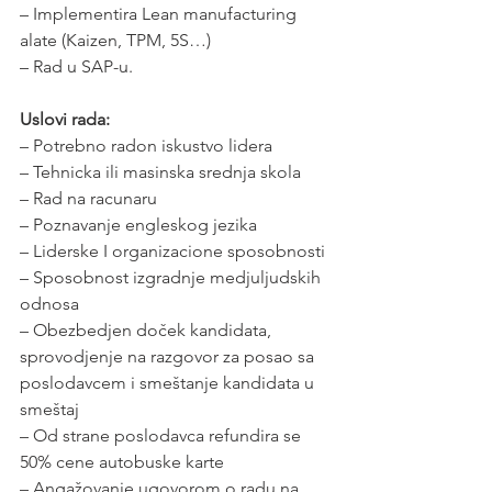
– Implementira Lean manufacturing 
alate (Kaizen, TPM, 5S…)
– Rad u SAP-u.
Uslovi rada:
– Potrebno radon iskustvo lidera
– Tehnicka ili masinska srednja skola
– Rad na racunaru
– Poznavanje engleskog jezika
– Liderske I organizacione sposobnosti
– Sposobnost izgradnje medjuljudskih 
odnosa
– Obezbedjen doček kandidata, 
sprovodjenje na razgovor za posao sa 
poslodavcem i smeštanje kandidata u 
smeštaj
– Od strane poslodavca refundira se 
50% cene autobuske karte
– Angažovanje ugovorom o radu na 