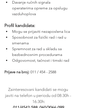
Davanje ručnih signala 
operaterima opreme za opslugu 
vazduhoplova
Profil kandidata:
Mogu se prijaviti nezaposlena lica
Sposobnost za fizički rad i rad u 
smenama
Spremnost za rad u skladu sa 
bezbednosnim procedurama
Odgovornost, tačnost i timski rad
Prijave na broj:
 011 / 454 - 2588
Zainteresovani kandidati se mogu 
javiti na telefon u periodu od 08:30h - 
16:30h:
011/4542-588, 060/3066-099