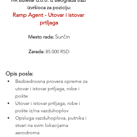
HR Bulevar d.o.o. iz Beograda traži 
izvršioca za poziciju:
Ramp Agent - Utovar i istovar 
prtljaga
Surčin
Mesto rada:
Zarada:
 85.000 RSD
Opis posla:
Bezbednosna provera opreme za 
utovar i istovar prtljaga, robe i 
pošte
Utovar i istovar prtljaga, robe i 
pošte iz/na vazduhoplov
Opsluga vazduhoplova, putnika i 
stvari na svim lokacijama 
aerodroma