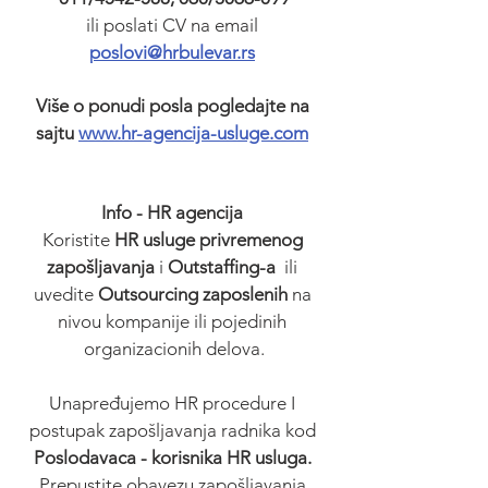
ili poslati CV na email 
poslovi@hrbulevar.rs
Više o ponudi posla pogledajte na 
sajtu 
www.hr-agencija-usluge.com
Info - HR agencija 
Koristite 
HR usluge privremenog 
zapošljavanja
 i 
Outstaffing-a
  ili 
uvedite 
Outsourcing zaposlenih
 na 
nivou kompanije ili pojedinih 
organizacionih delova.
Unapređujemo HR procedure I 
postupak zapošljavanja radnika kod 
Poslodavaca - korisnika HR usluga. 
Prepustite obavezu zapošljavanja 