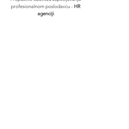
profesionalnom poslodavcu - 
HR 
agenciji
.
Posao
See All
Recent Posts