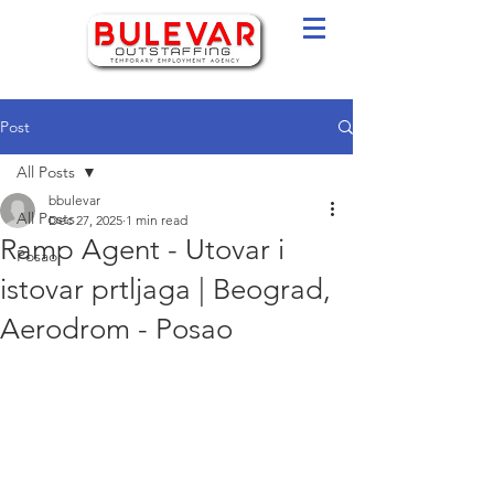
Post
All Posts
bbulevar
All Posts
Dec 27, 2025
1 min read
Ramp Agent - Utovar i
Posao
istovar prtljaga | Beograd,
Aerodrom - Posao