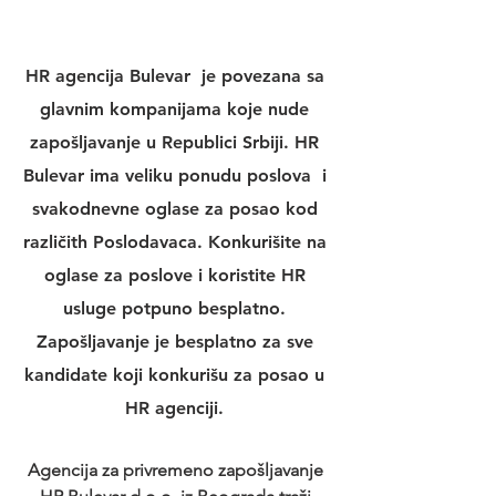
HR agencija Bulevar
  je povezana sa 
glavnim kompanijama koje nude 
zapošljavanje u Republici Srbiji. 
HR 
Bulevar 
ima veliku 
ponudu poslova
  i 
svakodnevne 
oglase za posao
 kod 
različith Poslodavaca. Konkurišite na 
oglase za poslove
 i koristite 
HR 
usluge
 potpuno besplatno. 
Zapošljavanje je besplatno za sve 
kandidate koji konkurišu za posao u 
HR agenciji
. 
Agencija za privremeno zapošljavanje 