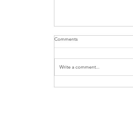
Comments
Write a comment...
Vozač B kategorije | Beograd
- Posao