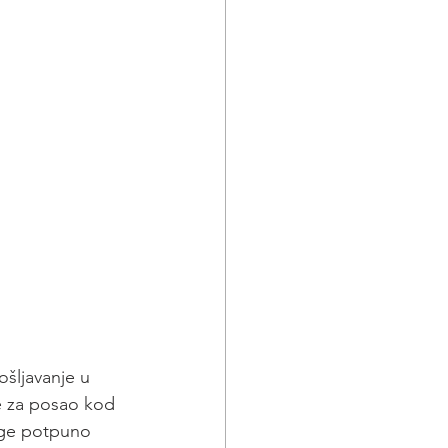
šljavanje u 
e za posao kod 
luge potpuno 