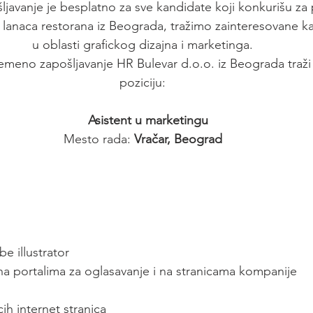
ljavanje je besplatno za sve kandidate koji konkurišu za
 lanaca restorana iz Beograda, tražimo zainteresovane k
u oblasti grafickog dizajna i marketinga.
emeno zapošljavanje HR Bulevar d.o.o. iz Beograda traži 
poziciju:
Asistent u marketingu
Mesto rada: 
Vračar, Beograd
e illustrator
 na portalima za oglasavanje i na stranicama kompanije
ih internet stranica