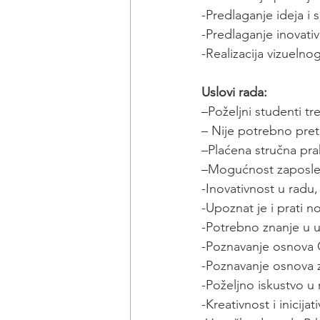
-Predlaganje ideja i
-Predlaganje inovativ
-Realizacija vizueln
Uslovi rada:
–Poželjni studenti tr
– Nije potrebno pre
–Plaćena stručna pra
–Mogućnost zaposle
-Inovativnost u radu,
-Upoznat je i prati 
-Potrebno znanje u u
-Poznavanje osnova 
-Poznavanje osnova 
-Poželjno iskustvo u 
-Kreativnost i inicija