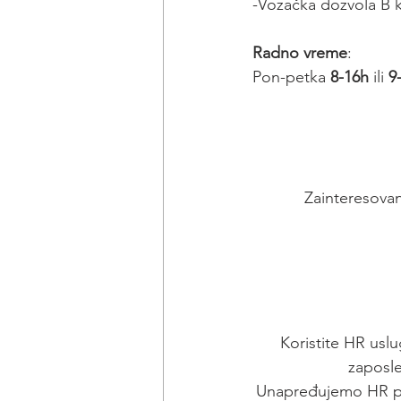
-Vozačka dozvola B k
Radno vreme
:
Pon-petka 
8-16h
 ili 
9
Zainteresovan
Koristite HR uslu
zaposle
Unapređujemo HR pro