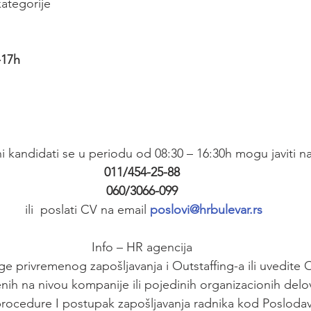
ategorije
-17h
i kandidati se u periodu od 08:30 – 16:30h mogu javiti na
011/454-25-88
060/3066-099
 ili  poslati CV na email 
poslovi@hrbulevar.rs
Info – HR agencija
ge privremenog zapošljavanja i Outstaffing-a ili uvedite
nih na nivou kompanije ili pojedinih organizacionih delo
cedure I postupak zapošljavanja radnika kod Poslodava