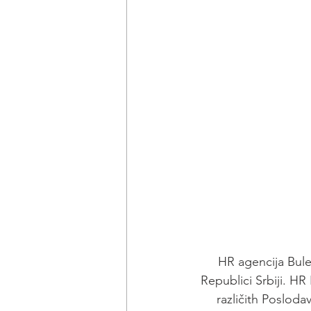
HR agencija Bule
Republici Srbiji. H
različith Posloda