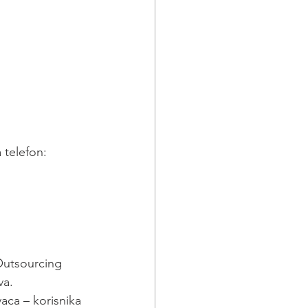
 telefon:
 Outsourcing 
va.
ca – korisnika 