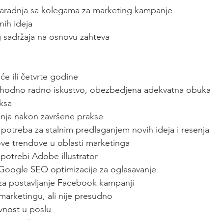
 saradnja sa kolegama za marketing kampanje
nih ideja
og sadržaja na osnovu zahteva
eće ili četvrte godine
thodno radno iskustvo, obezbedjena adekvatna obuka
ksa
nja nakon završene prakse
 potreba za stalnim predlaganjem novih ideja i resenja
nove trendove u oblasti marketinga
potrebi Adobe illustrator
Google SEO optimizacije za oglasavanje
za postavljanje Facebook kampanji
marketingu, ali nije presudno
tivnost u poslu