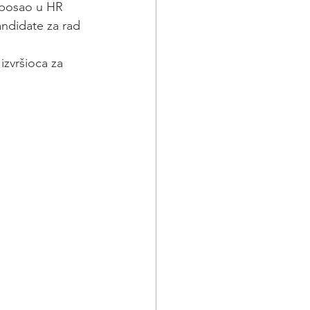
 posao u HR 
andidate za rad 
izvršioca za 